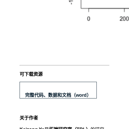
刻
的
信
息
集
的
条
件
下，
rt+1
可下载资源
的
条
件
完整代码、数据和文档（word）
分
布
服
关于作者
从：