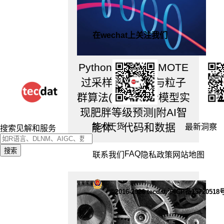
在wechat上关注我们
Python、R开发SMOTE
过采样随机森林与粒子
群算法(PSO)融合模型实
现肥胖等级预测|附AI智
如
果
能体、代码和数据
技术干货
最新洞察
搜索见解和服务
是
向
搜索
FAQ
联系我们
隐私政策
网站地图
前
推
k
©2016-2026 tecdat.沪ICP备13720518
步，
也