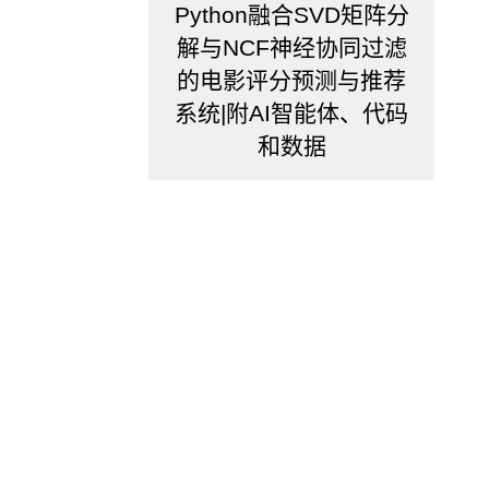
从
Python融合SVD矩阵分
计
解与NCF神经协同过滤
量
的电影评分预测与推荐
经
系统|附AI智能体、代码
济
和数据
学
计
算
方
法
说
明
了，
计
量
方
法
的