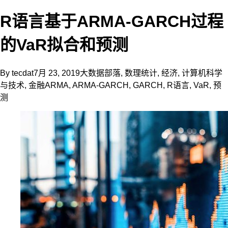
R语言基于ARMA-GARCH过程
的VaR拟合和预测
By
tecdat
7月 23, 2019
大数据部落
,
数理统计
,
经济
,
计算机科学
与技术
,
金融
ARMA
,
ARMA-GARCH
,
GARCH
,
R语言
,
VaR
,
预
测