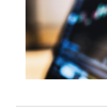
期
介
绍
了
很
多，
它
的
时
间
序
列
模
型
为：