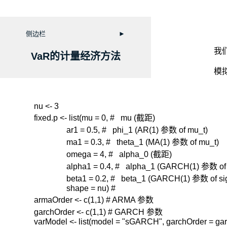
侧边栏
►
我们
VaR的计量经济方法
模
nu <- 3  

fixed.p <- list(mu = 0, #   mu (截距)

                ar1 = 0.5, #   phi_1 (AR(1) 参数 of mu_t)

                ma1 = 0.3, #   theta_1 (MA(1) 参数 of mu_t)

                omega = 4, #   alpha_0 (截距)

                alpha1 = 0.4, #   alpha_1 (GARCH(1) 参数 of
                beta1 = 0.2, #   beta_1 (GARCH(1) 参数 of s
                shape = nu) #  

armaOrder <- c(1,1) # ARMA 参数

garchOrder <- c(1,1) # GARCH 参数

varModel <- list(model = "sGARCH", garchOrder = gar