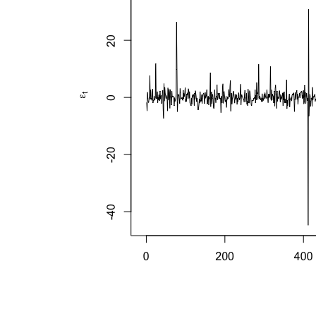
程
和
波
动
率
方
程。
利
用
均
值
方
程
和
波
动
率
方