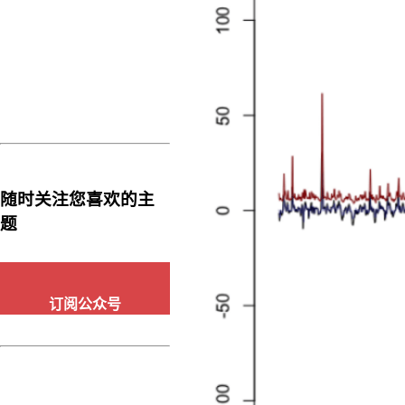
它
的
噪
声
项
et
服
从
高
随时关注您喜欢的主
斯
题
分
布，
则
订阅公众号
给
定
t
时