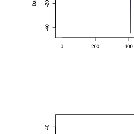
是，
先
用
ARMA
和
GARCH
模
型
分
别
拟
合
一
个
均
值
方