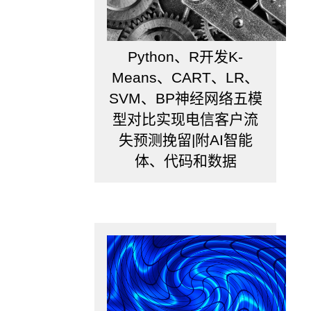
可
以
得
Python、R开发K-
到
Means、CART、LR、
对
应
SVM、BP神经网络五模
期
型对比实现电信客户流
的
失预测挽留|附AI智能
VaR!
体、代码和数据
至
于
为
什