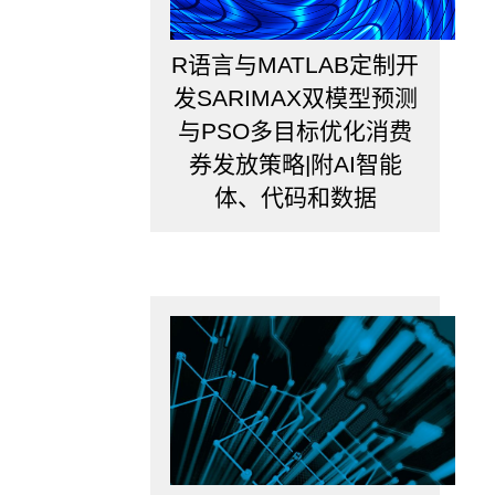
么
持
R语言与MATLAB定制开
有
发SARIMAX双模型预测
1
天
与PSO多目标优化消费
比
券发放策略|附AI智能
持
体、代码和数据
有
10
天
的
VaR
还
大，
这
就
得