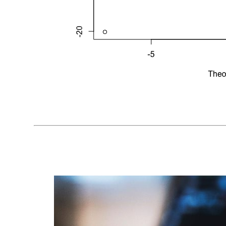
直
接
计
算
VaR。
对
于
对
数
收
益
率，
我
们
前