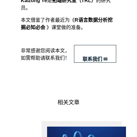
Kaizong Ye
是
拓端研究室（TRL）
的研究
员。
本文借鉴了作者最近为《
R语言数据分析挖
掘必知必会
》课堂做的准备。
​非常感谢您阅读本文，
如需帮助请联系我们！
联系我们 ✉
因
此，
它
的
95%
相关文章
分
位
点
为：