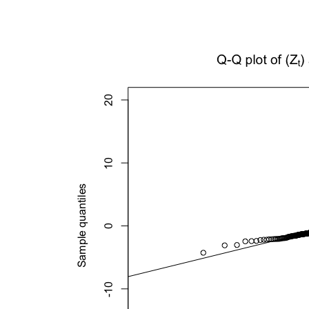
程
向
后
进
行
多
期
的
预
测，
利
用
此
预
测
的
值