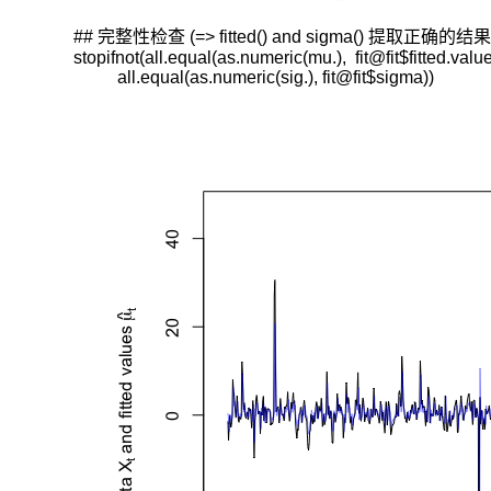
## 完整性检查 (=> fitted() and sigma() 提取正确的结果

stopifnot(all.equal(as.numeric(mu.),  fit@fit$fitted.values
          all.equal(as.numeric(sig.), fit@fit$sigma))
计
算
VaR
的
计
量
经
济
方
法
就