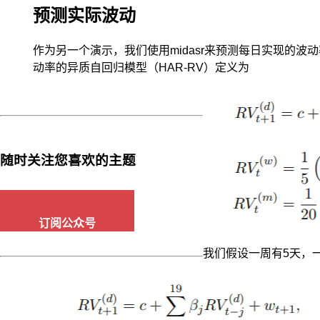
用
预测实际波动
高
频
作为另一个演示，我们使用midasr来预测每日实现的波动
数
动率的异质自回归模型（HAR-RV）定义为
据,
易
受
市
场
微
随时关注您喜欢的主题
观
结
构
噪
声
订阅公众号
的
影
我们假设一周有5天，一
响;
将
二
者