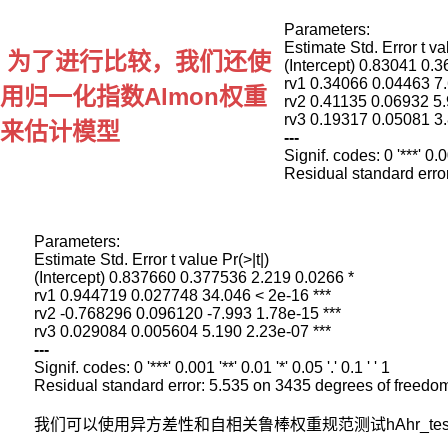
高
频
Parameters:

数
Estimate Std. Error t val
为了进行比较，我们还使
据
(Intercept) 0.83041 0.3
rv1 0.34066 0.04463 7.
的
用归一化指数Almon权重
rv2 0.41135 0.06932 5.
噪
声
来估计模型
---
影
Signif. codes: 0 '***' 0.001
响。
所
以
使
Parameters:

用
Estimate Std. Error t value Pr(>|t|)

混
(Intercept) 0.837660 0.377536 2.219 0.0266 *

频
rv1 0.944719 0.027748 34.046 < 2e-16 ***

rv2 -0.768296 0.096120 -7.993 1.78e-15 ***

数
据
---
估
Signif. codes: 0 '***' 0.001 '**' 0.01 '*' 0.05 '.' 0.1 ' ' 1

计
模
型
我们可以使用异方差性和自相关鲁棒权重规范测试hAhr_t
就