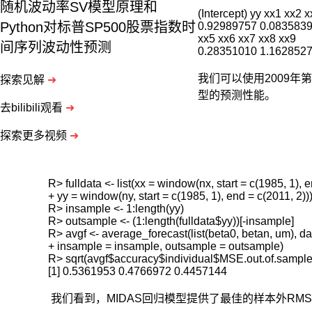
随机波动率SV模型原理和
在
(Intercept) yy xx1 xx2 x
于
Python对标普SP500股票指数时
0.92989757 0.0835839
为
xx5 xx6 xx7 xx8 xx9

间序列波动性预测
混
频
我们可以使用2009年
探索见解
➜
数
型的预测性能。
据
去bilibili观看
➜
提
供
探索更多视频
➜
一
个
更
R> fulldata <- list(xx = window(nx, start = c(1985, 1), e
一
+ yy = window(ny, start = c(1985, 1), end = c(2011, 2)))
般
R> insample <- 1:length(yy)

的
R> outsample <- (1:length(fulldata$yy))[-insample]

分
R> avgf <- average_forecast(list(beta0, betan, um), data
析
+ insample = insample, outsample = outsample)

框
R> sqrt(avgf$accuracy$individual$MSE.out.of.sample)
架。
仅
我们看到，MIDAS回归模型提供了最佳的样本外RMS