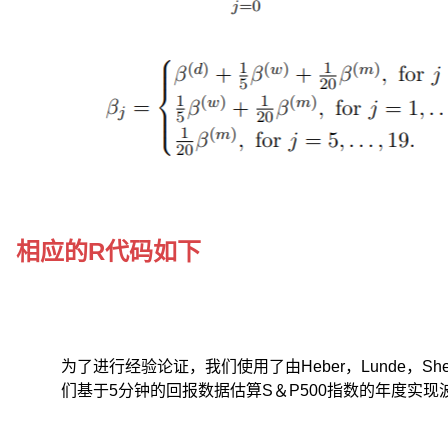
结
合
起
来,
能
够
得
到
较
为
精
确
相应的R代码如下
的
估
计,
同
时
也
为了进行经验论证，我们使用了由Heber，Lunde，She
能
们基于5分钟的回报数据估算S＆P500指数的年度实现
过
滤