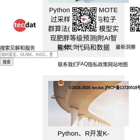
Python、R开发SMOTE
过采样随机森林与粒子
群算法(PSO)融合模型实
现肥胖等级预测|附AI智
能体、代码和数据
技术干货
最新洞察
搜索见解和服务
搜索
FAQ
联系我们
隐私政策
网站地图
©2016-2026 tecdat.沪ICP备13720518
Python、R开发K-