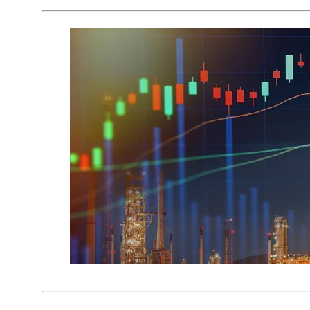
使
用
低
频
数
据,
会
损
失
高
频
数
据
提
供
的
数
据
信
息;
仅
使