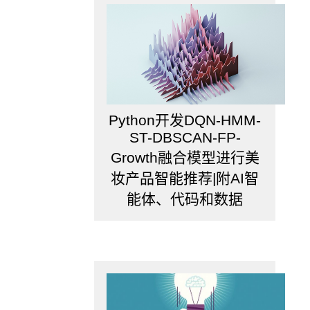
过
聚
类
算
法
探
Python开发DQN-HMM-
究
ST-DBSCAN-FP-
矩
Growth融合模型进行美
阵
妆产品智能推荐|附AI智
间
的
能体、代码和数据
结
构。
e.
可
视