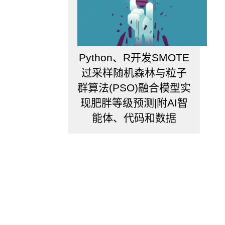
化
时
间
序
Python、R开发SMOTE
列
数
过采样随机森林与粒子
据
群算法(PSO)融合模型实
及
现肥胖等级预测|附AI智
不
能体、代码和数据
确
定
性
f.
可
在
分
割