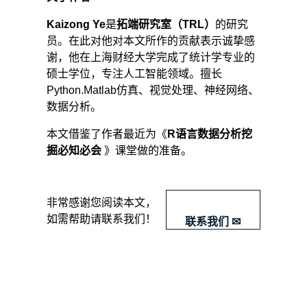
b.
Kaizong Ye
是
拓端研究室（TRL）
的研究
可
员。在此对他对本文所作的贡献表示诚挚感
视
谢，他在上海财经大学完成了统计学专业的
硕士学位，专注人工智能领域。擅长
化
Python.Matlab仿真、视觉处理、神经网络、
单
数据分析。
变
量、
本文借鉴了作者最近为《
R语言数据分析挖
二
掘必知必会
》课堂做的准备。
维
变
量，
​非常感谢您阅读本文，
用
如需帮助请联系我们！
联系我们 ✉
于
比
较
数