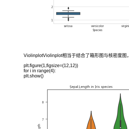
ViolinplotViolinplot相当于结合了箱形图
plt.figure(1,figsize=(12,12))

for i in range(4):

plt.show()