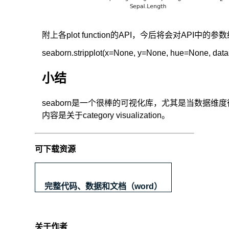
值
的
数
附上各plot function的API，今后将会对API中的
据
seaborn.stripplot(x=None, y=None, hue=None, dat
可
视
小结
化。
seaborn是一个很棒的可视化库，尤其是当数据维
特
内容是关于category visualization。
点：
a.
可下载资源
多
个
颜
完整代码、数据和文档（word）
色
主
。
题
关于作者