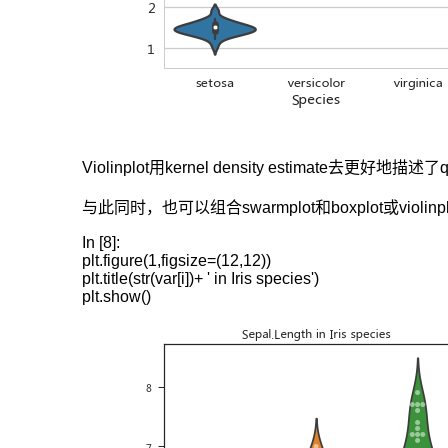
Violinplot用kernel density estimate去更好地描述
与此同时，也可以组合swarmplot和boxplot或violi
In [8]:

plt.figure(1,figsize=(12,12))

plt.title(str(var[i])+ ' in Iris species')

plt.show()