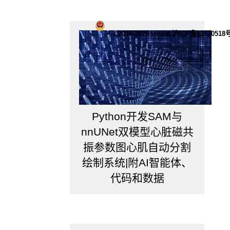
回
归
模
©2016-2026 tecdat.沪ICP备13720518
型
中
的
变
量。
Python开发SAM与
d.
nnUNet双模型心脏磁共
可
振参数图心肌自动分割
视
绘制系统|附AI智能体、
化
矩
代码和数据
阵
数
，
据
通