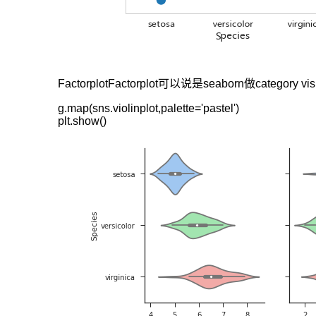
可
视
化
包，
可
FactorplotFactorplot可以说是seaborn做ca
在
g.map(sns.violinplot,palette='pastel')

单
plt.show()
个
包
中
提
供
许
多
极
具
价