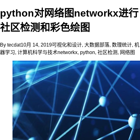
python对网络图networkx进行
社区检测和彩色绘图
By
tecdat
10月 14, 2019
可视化和设计
,
大数据部落
,
数理统计
,
机
器学习
,
计算机科学与技术
networkx
,
python
,
社区检测
,
网络图