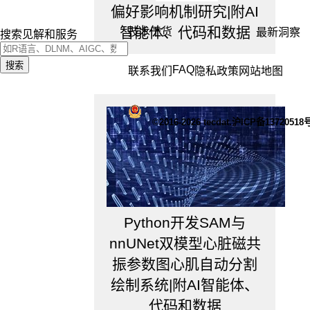
偏好影响机制研究|附AI
智能体、代码和数据
技术干货
最新洞察
搜索见解和服务
搜索
FAQ
联系我们
隐私政策
网站地图
©2016-2026 tecdat.沪ICP备13720518
Python开发SAM与
nnUNet双模型心脏磁共
振参数图心肌自动分割
绘制系统|附AI智能体、
代码和数据