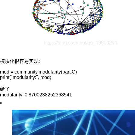
模块化
很容易
实现
：
mod = community.modularity(part,G)

print("modularity:", mod)
给了
modularity: 0.8700238252368541
。