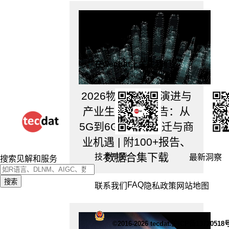
进
行
划
分
如
果
在wechat上关注我们
样
本
量
2026物联网技术演进与
不
产业生态研究报告：从
大，
不
5G到6G的技术跃迁与商
需
业机遇 | 附100+报告、
要
管
数据合集下载
技术干货
最新洞察
搜索见解和服务
这
个
搜索
FAQ
联系我们
隐私政策
网站地图
值。
如
果
样
©2016-2026 tecdat.沪ICP备13720518