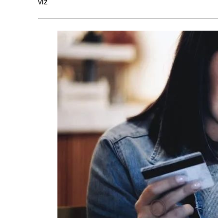
viz
者
是
在
部
分
特
征
中
（数
据
量
大
的
时
候）
3.max_features
None（所
有），
log2，
sqrt，
N