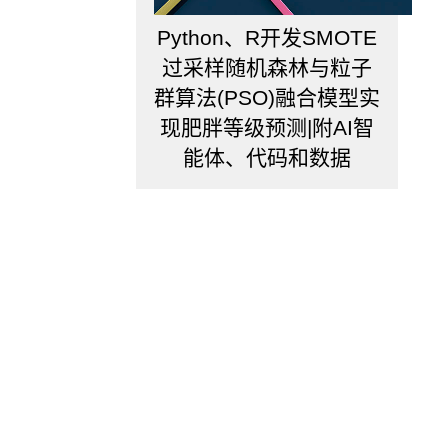
于
Python、R开发SMOTE
样
本
过采样随机森林与粒子
数，
群算法(PSO)融合模型实
则
会
现肥胖等级预测|附AI智
和
能体、代码和数据
兄
弟
节
点
一
起
被
剪
枝，
如
果
样
本
量