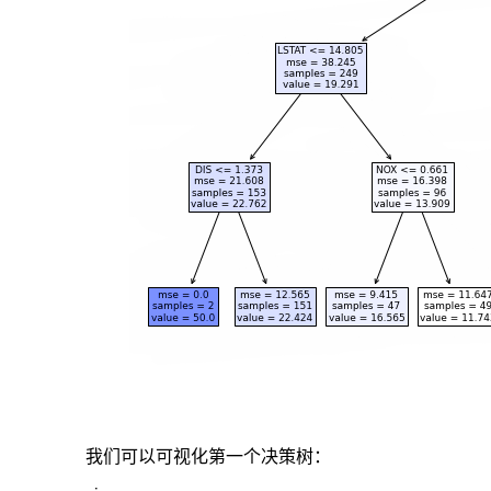
entropy
2.splitter
best
or
random
前
者
是
在
所
有
特
征
中
找
最
好
的
切
分
我们可以可视化第一个决策树：
点
后