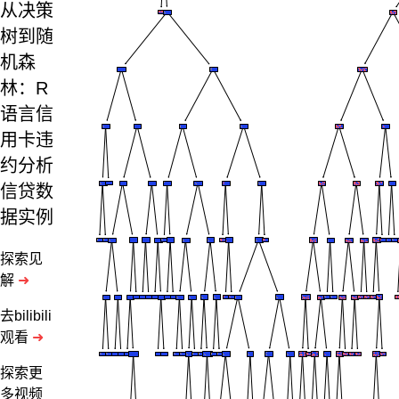
从决策
树到随
机森
林：R
语言信
用卡违
约分析
信贷数
据实例
探索见
解
➜
去bilibili
观看
➜
探索更
多视频