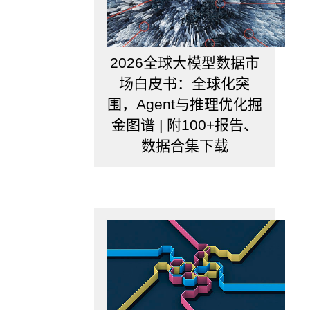
制
了
叶
子
节
2026全球大模型数据市
点
场白皮书：全球化突
最
围，Agent与推理优化掘
少
的
金图谱 | 附100+报告、
样
数据合集下载
本
数，
如
果
某
叶
子
节
点
数
目
小