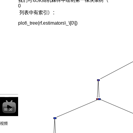
我们可以从随机森林中绘制第一棵决策树（
0
列表中有索引）：
plot\_tree(rf.estimators\_\[0\])
视频