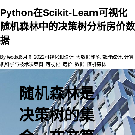
Python在Scikit-Learn可视化
随机森林中的决策树分析房价数
据
By
tecdat
6月 6, 2022
可视化和设计
,
大数据部落
,
数理统计
,
计算
机科学与技术
决策树
,
可视化
,
房价
,
数据
,
随机森林
随机森林是
决策树的集