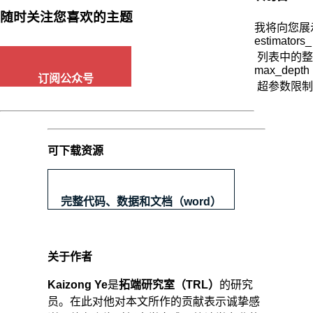
征
随时关注您喜欢的主题
也
我将向您展
estimators_
多
的
列表中的整
max_depth
情
订阅公众号
况
超参数限制
下，
可
以
尝
可下载资源
试
限
制
完整代码、数据和文档（word）
下
5.min_samples_split
如
果
关于作者
某
节
Kaizong Ye
是
拓端研究室（TRL）
的研究
点
员。在此对他对本文所作的贡献表示诚挚感
的