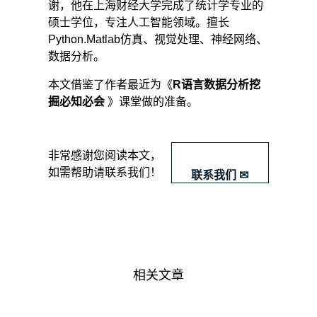
谢，他在上海财经大学完成了统计学专业的
样
硕士学位，专注人工智能领域。擅长
本
Python.Matlab仿真、视觉处理、神经网络、
数
数据分析。
少
于
本文借鉴了作者最近为《
R语言数据分析挖
min_samples_split，
则
掘必知必会
》课堂做的准备。
不
会
继
​非常感谢您阅读本文，
续
如需帮助请联系我们！
联系我们 ✉
再
尝
试
选
择
最
优
相关文章
特
征
来