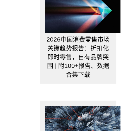
本
量
数
量
级
非
常
2026中国消费零售市场
大，
关键趋势报告：折扣化
则
即时零售，自有品牌突
推
荐
围 | 附100+报告、数据
增
合集下载
大
这
个
值。
6.min_samples_leaf
这
个
值
限