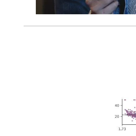
特
征
小
于
50
的
时
候
一
般
使
用
所
有
的
4.max_depth
数
据
少
或
者