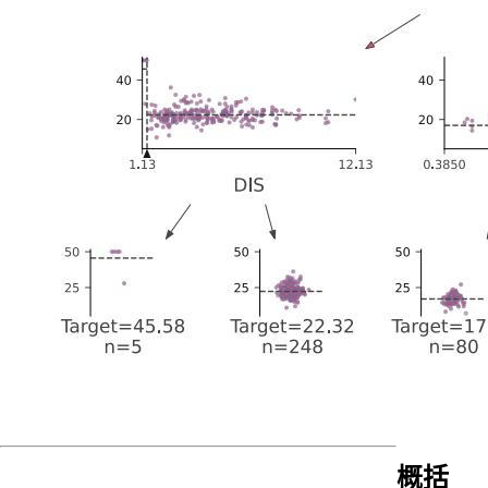
特
征
少
的
时
候
可
以
不
管
这
个
值，
如
果
模
型
样
本
量
多，
概括
特