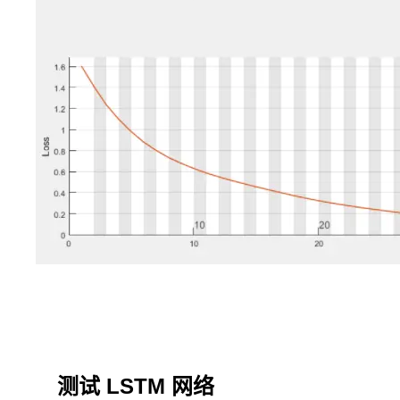
先
天
优
势；
循
环
神
经
网
络
(RNN)
通
过
反
向
传
播
和
梯
度
测试 LSTM 网络
下