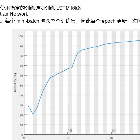
使用指定的训练选项训练 LSTM 网络
trainNetwork
。每个 mini-batch 包含整个训练集，因此每个 epoch
循
环
神
经
网
络
(RNN)
处
理
时
间
序
列
数
据
具
有