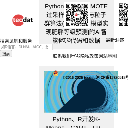
Python、R开发SMOTE
过采样随机森林与粒子
群算法(PSO)融合模型实
现肥胖等级预测|附AI智
能体、代码和数据
技术干货
最新洞察
搜索见解和服务
搜索
FAQ
联系我们
隐私政策
网站地图
©2016-2026 tecdat.沪ICP备13720518
Python、R开发K-
Means、CART、LR、