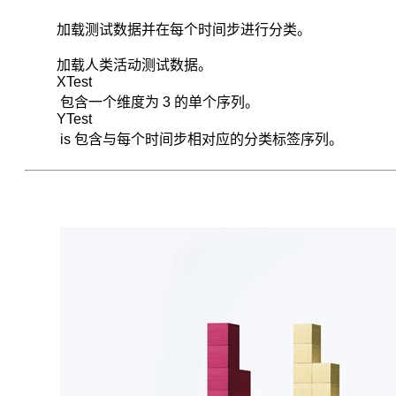
降
加载测试数据并在每个时间步进行分类。
算
法
加载人类活动测试数据。
达
XTest
到
包含一个维度为 3 的单个序列。
了
YTest
纠
is 包含与每个时间步相对应的分类标签序列。
正
错
误
的
能
力，
但
未
解
决
梯
度
消
失