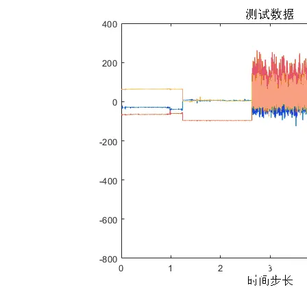
的
架
构
后，
梯
度
消
失
问
题
得
以
解
决；
LSTM
的
架
构
中
的
单