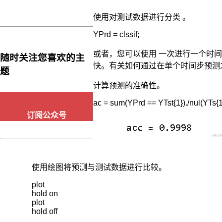
元
相
使用对测试数据进行分类 。
当
YPrd = clssif;
于
一
或者，您可以使用 一次进行一个时
随时关注您喜欢的主
个
快。有关如何通过在单个时间步预测
模
题
拟
计算预测的准确性。
计
算
ac = sum(YPrd == YTst{1})./nul(YTs{1
机，
订阅公众号
显
著
提
高
了
使用绘图将预测与测试数据进行比较。
网
络
plot

精
hold on

plot

度。
hold off