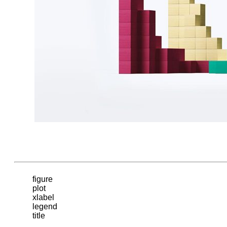
问
题；
直
到
1997
年，
循
环
神
经
网
络
(RNN)
引
入
了
一
figure

plot

个
xlabel

基
legend

于
title
LSTM