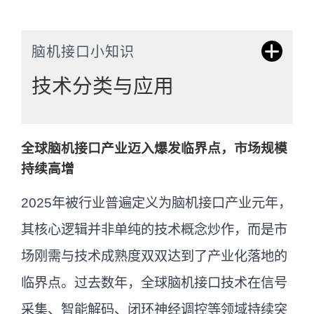
脑机接口小知识
技术分类与应用
脑机接口（BCI）根据信号采集方式分为侵
全球脑机接口产业迈入爆发临界点，市场规模
入式、半侵入式和非侵入式。侵入式信号
持续高增
质量高，但手术风险大，适用于重度瘫痪
2025年被行业普遍定义为脑机接口产业元年，
患者功能重建；非侵入式安全无创，成本
其核心逻辑并非单纯的技术概念炒作，而是市
低，主导当前消费级市场。医疗康复是核
场刚需与技术成熟度双双达到了产业化落地的
心应用场景，消费电子、工业控制等非医
临界点。过去数年，全球脑机接口技术在信号
疗领域潜力巨大。中国在政策支持下临床
采集、智能解码、闭环神经调控等领域持续突
试验数量爆发，有望成为全球增长最快区