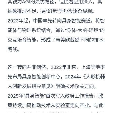
其视为AGI的最优路径，但随着应用深入，其
核心任务场景，政策与市场双轮驱动落
抽象推理不足、易“幻觉”等短板逐渐显现。
地，中国在用户规模和具身智能路线上具
2023年起，中国率先转向具身智能赛道，将智
备先发优势。
核心数据对比：不同报告的技术进展共识
能体与物理系统结合，通过“身体-大脑-环境”的
与差异
交互培育智能，形成了与美欧截然不同的技术
AI自主任务成功率：UK AI Security
路线。
Institute：2025年长时自动化任务成功率
40%，统计范围一致（耗时超1小时任
这一转向并非偶然。2023年北京、上海等地率
务）、时间周期均为2023-2025年，数据
先布局具身智能创新中心，2024年《人形机器
来源同源验证。
人创新发展指导意见》明确技术攻关方向，
具身智能政策支持：赛迪研究院：2025年
2025年“具身智能”首次写入政府工作报告，政
10省写入地方政府工作报告，与CSET报
策持续加码推动技术从实验室走向产业。与此