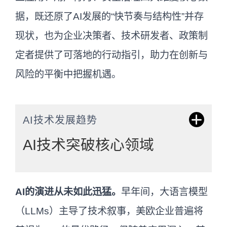
据，既还原了AI发展的“快节奏与结构性”并存
现状，也为企业决策者、技术研发者、政策制
定者提供了可落地的行动指引，助力在创新与
风险的平衡中把握机遇。
AI技术发展趋势
AI技术突破核心领域
从实验室的技术探索到工厂车间的实际落
AI的演进从未如此迅猛。
早年间，大语言模型
地，AI在2025-2026年迎来了从“概念验证”
（LLMs）主导了技术叙事，美欧企业普遍将
到“价值兑现”的关键转折。技术突破集中在