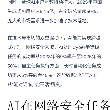
告无冲突，赛迪聚焦中国政策落地，CSET
同时，全球AI用户基数持续扩大，2025年中国
侧重全球产业实践，视角不同但结论互
生成式AI用户达5.15亿，占全球总量超50%，
补。
庞大的市场需求进一步加速了技术落地。
中国AI用户规模：赛迪研究院：2025年
5.15亿；HatchWorks AI：全球10亿，数
在技术与市场的双重驱动下，AI能力实现跨越
据完全匹配，统计口径一致（生成式AI用
式提升。网络安全领域，AI处理Cyber学徒级
户），时间节点均为2025年中期。
任务的成功率从2023年的9%飙升至2025年的
50%；自主任务执行方面，长时自动化任务成
功率从5%突破至40%，这些数据印证了AI正
从“能对话”向“能干活”质变。