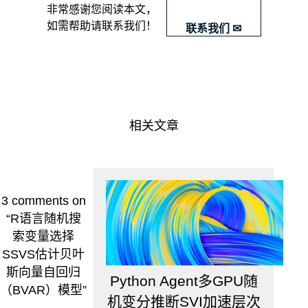
​非常感谢您阅读本文，
置
如需帮助请联系我们！
联系我们 ✉
系
数
矩
阵
中
各
元
相关文章
素
的
数
学
期
3 comments
on
望
和
“R语言随机搜
标
索变量选择
准
SSVS估计贝叶
差
斯向量自回归
的
Python Agent多GPU随
变
（BVAR）模型”
机变分推断SVI加速层次
动