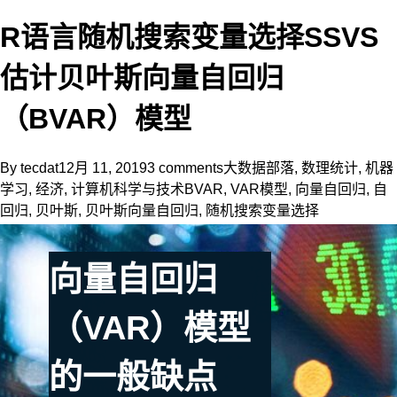
R语言随机搜索变量选择SSVS
估计贝叶斯向量自回归
（BVAR）模型
By
tecdat
12月 11, 2019
3 comments
大数据部落
,
数理统计
,
机器
学习
,
经济
,
计算机科学与技术
BVAR
,
VAR模型
,
向量自回归
,
自
回归
,
贝叶斯
,
贝叶斯向量自回归
,
随机搜索变量选择
向量自回归
（VAR）模型
的一般缺点