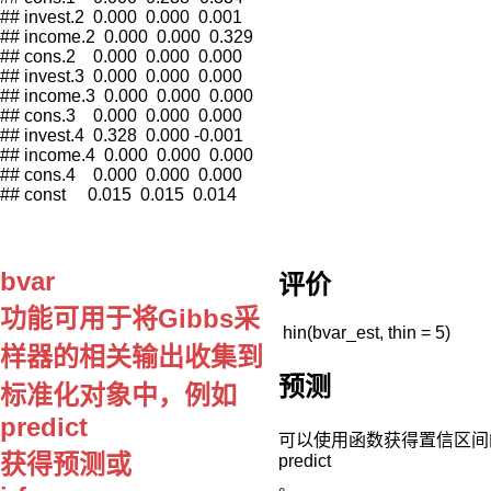
模
## invest.2  0.000  0.000  0.001

型。
## income.2  0.000  0.000  0.329

常
## cons.2    0.000  0.000  0.000

见
## invest.3  0.000  0.000  0.000

## income.3  0.000  0.000  0.000

的
## cons.3    0.000  0.000  0.000

非
## invest.4  0.328  0.000 -0.001

限
## income.4  0.000  0.000  0.000

制
## cons.4    0.000  0.000  0.000

性
## const     0.015  0.015  0.014 
VAR
模
型
bvar
存
评价
在
功能可用于将Gibbs采
一
 hin(bvar_est, thin = 5) 
些
样器的相关输出收集到
明
预测
标准化对象中，例如
显
缺
predict
陷：
可以使用函数获得置信区间
获得预测或
VAR
predict
模
。