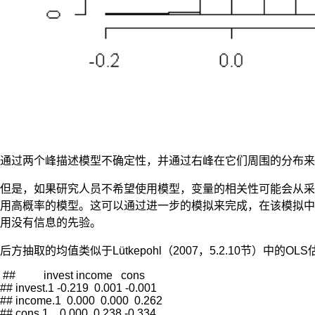
各
变
量
之
间
的
关
系，
从
而
得
通过两个峰描述模型不确定性，并通过右峰在它们周围的分布来
到
相
但是，如果研究人员不希望使用模型，变量的相关性可能会从采
关
用高概率的模型。这可以通过进一步的模拟来完成，在该模拟中
经
用没有信息的先验。
济
变
后方抽取的均值类似于Lütkepohl（2007，5.2.10节）中的OL
量
的
 ##          invest income   cons

## invest.1 -0.219  0.001 -0.001

预
## income.1  0.000  0.000  0.262

测
## cons.1    0.000  0.238 -0.334
