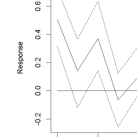
序
列
一
般
都
较
短，
整
个
VAR
预
测
系
统
的
自
由
度
不
足、
稳
健