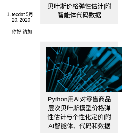
范
贝叶斯价格弹性估计|附
围，
智能体代码数据
tecdat
5月
控
20, 2020
制
各
你好 请加
经
济
变
量
对
整
个
预
测
系
统
Python用AI对零售商品
的
层次贝叶斯模型价格弹
影
性估计与个性化定价|附
响，
从
AI智能体、代码和数据
而