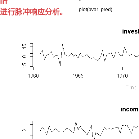
irf
型
plot(bvar_pred)
忽
进行脉冲响应分析。
略
了
先
验
信
息，
并
对
所
有
要
估
计
的
参
数
都
预
设