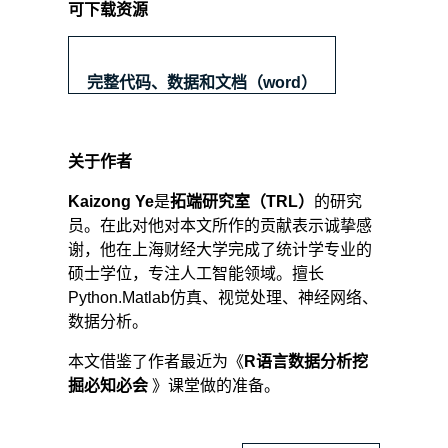
设
可下载资源
系
数
矩
完整代码、数据和文档（word）
阵
中
各
元
关于作者
素
分
Kaizong Ye
是
拓端研究室（TRL）
的研究
别
员。在此对他对本文所作的贡献表示诚挚感
满
谢，他在上海财经大学完成了统计学专业的
足
硕士学位，专注人工智能领域。擅长
某
Python.Matlab仿真、视觉处理、神经网络、
一
数据分析。
先
验
本文借鉴了作者最近为《
R语言数据分析挖
分
布，
掘必知必会
》课堂做的准备。
通
过
设