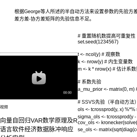
根据George等人所述的半自动方法来设置参数的先验方差
差方差-协方差矩阵的先验信息不足。
# 重置随机数提高可重复性

set.seed(1234567)

t <- ncol(y) # 观察数

k <- nrow(y) # 内生变量数

m <- k * nrow(x) # 估计系数
# 系数先验

a_mu_prior <- matrix(0
# SSVS先验（半自动方法）
视频
ols <- tcrossprod(y, x) %*
sigma_ols <- tcrossprod(y
向量自回归VAR数学原理及R
cov_ols <- kronecker(solve(
语言软件经济数据脉冲响应
se_ols <- matrix(sqrt(diag