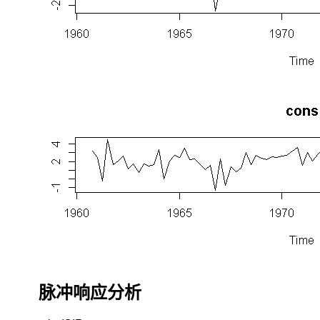
了
相
同
的
重
要
性，
这
可
能
引
发
实
证
研
究
采
用
错
误
脉冲响应分析
的
模