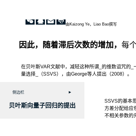
由Kaizong Ye，Liao Bao撰写
因此，随着滞后次数的增加，
每
在贝叶斯VAR文献中，减轻这种所谓_的维数诅咒的_
量选择_（SSVS），由George等人提出（2008）。
侧边栏
►
SSVS的基本
贝叶斯向量子回归的提出
方差分配给应
不相关参数的