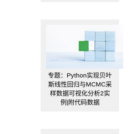
达
到
降
低
预
测
误
差、
提
高
系
统
专题：Python实现贝叶
预
斯线性回归与MCMC采
测
精
样数据可视化分析2实
度
例|附代码数据
的
目
的。