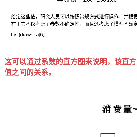
列
模
型。
给定这些值，研究人员可以按照常规方式进行操作，并根据
具
在于它不仅考虑了参数不确定性，而且还考虑了模型不确
体
hist(draws_a[6,], 
而
言，
VAR
模
型
这可以通过系数的直方图来说明，该直方
选
值之间的关系。
择
一
组
关
联
性
较
高
的
内
生