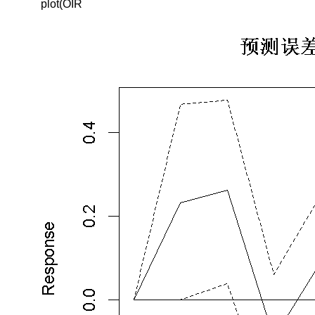
 plot(OIR
型；
非
限
制
性
VAR
模
型
需
要
估
计
过
多
的
参
数，
导
致
“过
参