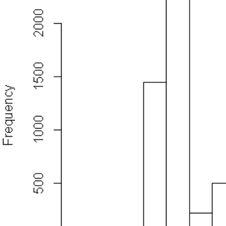
经
济
变
量
组
成
一
个
向
量，
通
过
多
阶
滞
后
回
归
来
估
计