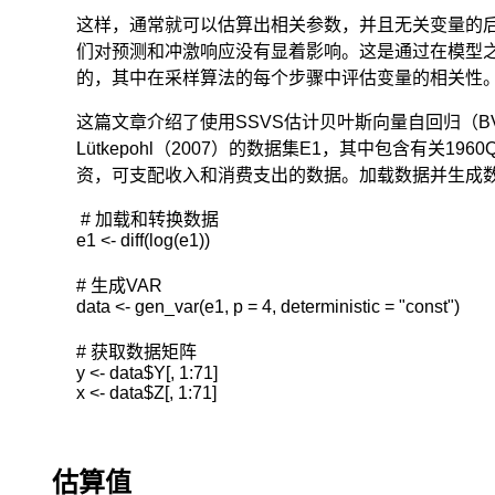
这样，通常就可以估算出相关参数，并且无关变量的
们对预测和冲激响应没有显着影响。这是通过在模型
的，其中在采样算法的每个步骤中评估变量的相关性
这篇文章介绍了使用SSVS估计贝叶斯向量自回归（B
Lütkepohl（2007）的数据集E1，其中包含有关1960
资，可支配收入和消费支出的数据。加载数据并生成
 # 加载和转换数据

e1 <- diff(log(e1))

# 生成VAR

data <- gen_var(e1, p = 4, deterministic = "const")

# 获取数据矩阵

y <- data$Y[, 1:71]

x <- data$Z[, 1:71]
估算值