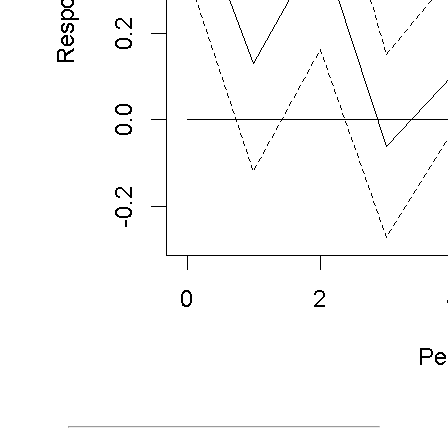
是
VAR
模
型
的
一
个
扩
展。
遵
循
贝
叶
斯
统
计
思
想，
BVAR
模
型
假