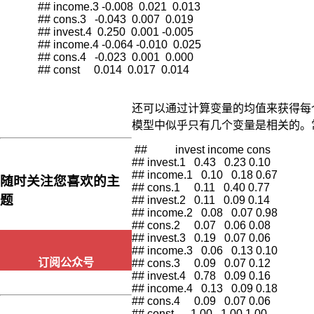
## income.3 -0.008  0.021  0.013

础
## cons.3   -0.043  0.007  0.019

的
## invest.4  0.250  0.001 -0.005

结
## income.4 -0.064 -0.010  0.025

构
## cons.4   -0.023  0.001  0.000

## const     0.014  0.017  0.014 
化
计
量
还可以通过计算变量的均值来获得每
经
模型中似乎只有几个变量是相关的。常
济
模
 ##          invest income cons

型，
## invest.1   0.43   0.23 0.10

而
## income.1   0.10   0.18 0.67

随时关注您喜欢的主
## cons.1     0.11   0.40 0.77

是
题
## invest.2   0.11   0.09 0.14

非
## income.2   0.08   0.07 0.98

结
## cons.2     0.07   0.06 0.08

构
## invest.3   0.19   0.07 0.06

化
## income.3   0.06   0.13 0.10

的
订阅公众号
## cons.3     0.09   0.07 0.12

## invest.4   0.78   0.09 0.16

时
## income.4   0.13   0.09 0.18

间
## cons.4     0.09   0.07 0.06

序
## const      1.00   1.00 1.00 