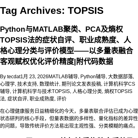
Tag Archives: TOPSIS
Python与MATLAB聚类、PCA及熵权
TOPSIS法的症状自评、职业成熟度、人
格心理分类与评价模型——以多量表融合
客观赋权优化评价精度|附代码数据
By
tecdat
1月 23, 2026
MATLAB辅导
,
Python辅导
,
大数据部落
,
心理学
,
技术支持
,
数理统计
,
期刊论文发表投稿
,
计算机科学CS
辅导
,
计算机科学与技术
TOPSIS
,
人格心理分类
,
熵权TOPSIS
法
,
症状自评
,
职业成熟度
,
评价
在心理健康服务日益精细化的今天，多量表联合评估已成为心理
状态研判的核心手段，但量表数据的多样性、量化指标的差异性
的问题，导致传统评价方法易出现主观性强、分类模糊的痛点。