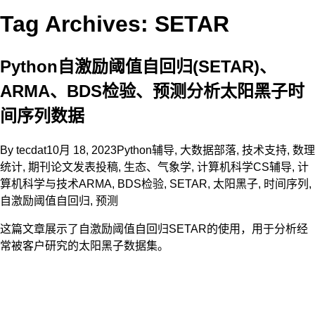
Tag Archives: SETAR
Python自激励阈值自回归(SETAR)、
ARMA、BDS检验、预测分析太阳黑子时
间序列数据
By
tecdat
10月 18, 2023
Python辅导
,
大数据部落
,
技术支持
,
数理
统计
,
期刊论文发表投稿
,
生态、气象学
,
计算机科学CS辅导
,
计
算机科学与技术
ARMA
,
BDS检验
,
SETAR
,
太阳黑子
,
时间序列
,
自激励阈值自回归
,
预测
这篇文章展示了自激励阈值自回归SETAR的使用，用于分析经
常被客户研究的太阳黑子数据集。