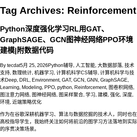
Tag Archives: Reinforcement
Python深度强化学习RL用GAT、
GraphSAGE、GCN图神经网络PPO环境
建模|附数据代码
By
tecdat
5月 25, 2026
Python辅导
,
人工智能
,
大数据部落
,
技术
支持
,
数理统计
,
机器学习
,
计算机科学CS辅导
,
计算机科学与技
术
Deep
,
DRL
,
Environment
,
GAT
,
GCN
,
GNN
,
GraphSAGE
,
Learning
,
Modeling
,
PPO
,
python
,
Reinforcement
,
图卷积网络
,
图注意力网络
,
图神经网络
,
图采样聚合
,
学习
,
建模
,
强化
,
深度
,
环境
,
近端策略优化
作为在谷歌深耕机器学习、算法与数据挖掘的技术人，同时也在
高校指导学生，我始终关注如何将前沿的图学习方法落地到实际
的序贯决策场景。