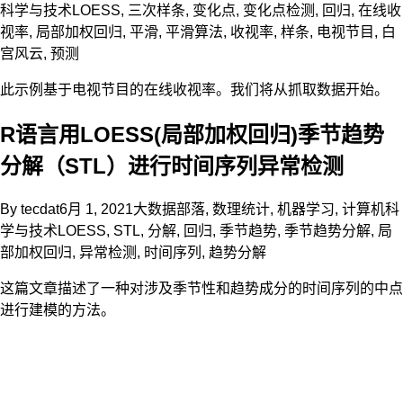
科学与技术
LOESS
,
三次样条
,
变化点
,
变化点检测
,
回归
,
在线收
视率
,
局部加权回归
,
平滑
,
平滑算法
,
收视率
,
样条
,
电视节目
,
白
宫风云
,
预测
此示例基于电视节目的在线收视率。我们将从抓取数据开始。
R语言用LOESS(局部加权回归)季节趋势
分解（STL）进行时间序列异常检测
By
tecdat
6月 1, 2021
大数据部落
,
数理统计
,
机器学习
,
计算机科
学与技术
LOESS
,
STL
,
分解
,
回归
,
季节趋势
,
季节趋势分解
,
局
部加权回归
,
异常检测
,
时间序列
,
趋势分解
这篇文章描述了一种对涉及季节性和趋势成分的时间序列的中点
进行建模的方法。