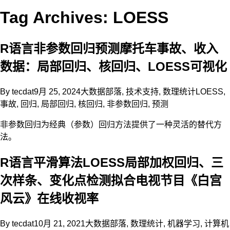
Tag Archives: LOESS
R语言非参数回归预测摩托车事故、收入
数据：局部回归、核回归、LOESS可视化
By
tecdat
9月 25, 2024
大数据部落
,
技术支持
,
数理统计
LOESS
,
事故
,
回归
,
局部回归
,
核回归
,
非参数回归
,
预测
非参数回归为经典（参数）回归方法提供了一种灵活的替代方
法。
R语言平滑算法LOESS局部加权回归、三
次样条、变化点检测拟合电视节目《白宫
风云》在线收视率
By
tecdat
10月 21, 2021
大数据部落
,
数理统计
,
机器学习
,
计算机