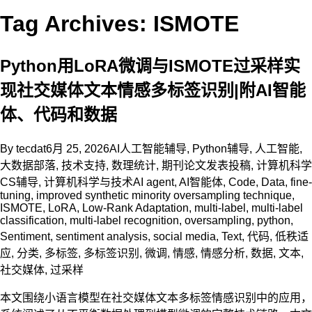
Tag Archives: ISMOTE
Python用LoRA微调与ISMOTE过采样实
现社交媒体文本情感多标签识别|附AI智能
体、代码和数据
By
tecdat
6月 25, 2026
AI人工智能辅导
,
Python辅导
,
人工智能
,
大数据部落
,
技术支持
,
数理统计
,
期刊论文发表投稿
,
计算机科学
CS辅导
,
计算机科学与技术
AI agent
,
AI智能体
,
Code
,
Data
,
fine-
tuning
,
improved synthetic minority oversampling technique
,
ISMOTE
,
LoRA
,
Low-Rank Adaptation
,
multi-label
,
multi-label
classification
,
multi-label recognition
,
oversampling
,
python
,
Sentiment
,
sentiment analysis
,
social media
,
Text
,
代码
,
低秩适
应
,
分类
,
多标签
,
多标签识别
,
微调
,
情感
,
情感分析
,
数据
,
文本
,
社交媒体
,
过采样
本文围绕小语言模型在社交媒体文本多标签情感识别中的应用，