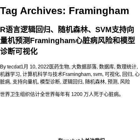
Tag Archives: Framingham
R语言逻辑回归、随机森林、SVM支持向
量机预测Framingham心脏病风险和模型
诊断可视化
By
tecdat
1月 10, 2022
医药生物
,
大数据部落
,
数据库
,
数理统计
,
机器学习
,
计算机科学与技术
Framingham
,
svm
,
可视化
,
回归
,
心
脏病
,
支持向量机
,
模型诊断
,
逻辑回归
,
随机森林
,
预测
,
风险
世界卫生组织估计全世界每年有 1200 万人死于心脏病。