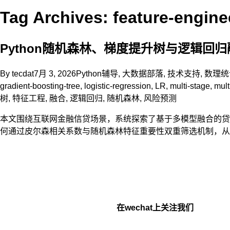
Tag Archives: feature-engine
Python随机森林、梯度提升树与逻辑回
By
tecdat
7月 3, 2026
Python辅导
,
大数据部落
,
技术支持
,
数理统
gradient-boosting-tree
,
logistic-regression
,
LR
,
multi-stage
,
mult
树
,
特征工程
,
融合
,
逻辑回归
,
随机森林
,
风险预测
本文围绕互联网金融信贷场景，系统探索了基于多模型融合的贷款违
何通过皮尔森相关系数与随机森林特征重要性双重筛选机制，从4
在wechat上关注我们