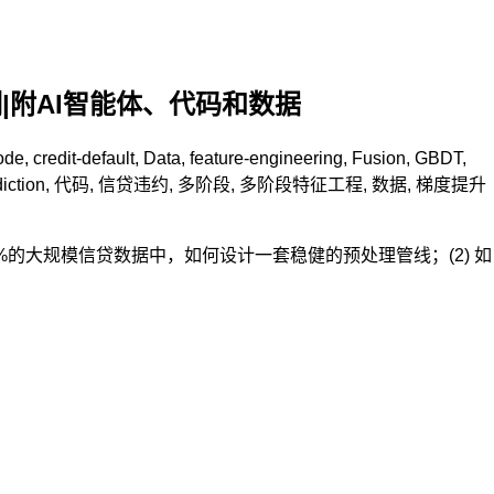
|附AI智能体、代码和数据
ode
,
credit-default
,
Data
,
feature-engineering
,
Fusion
,
GBDT
,
diction
,
代码
,
信贷违约
,
多阶段
,
多阶段特征工程
,
数据
,
梯度提升
的大规模信贷数据中，如何设计一套稳健的预处理管线；(2) 如