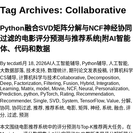
Tag Archives: Collaborative
Python融合SVD矩阵分解与NCF神经协同
过滤的电影评分预测与推荐系统|附AI智能
体、代码和数据
By
tecdat
6月 18, 2026
AI人工智能辅导
,
Python辅导
,
人工智能
,
大数据部落
,
技术支持
,
数理统计
,
期刊论文发表投稿
,
计算机科学
CS辅导
,
计算机科学与技术
Collaborative
,
Decomposition
,
Deep
,
Factorization
,
Filtering
,
Fusion
,
Hybrid
,
Integration
,
Learning
,
Matrix
,
model
,
Movie
,
NCF
,
Neural
,
Personalization
,
Prediction
,
python
,
PyTorch
,
Rating
,
Recommendation
,
Recommender
,
Single
,
SVD
,
System
,
TensorFlow
,
Value
,
分解
,
协同
,
协同过滤
,
推荐
,
推荐系统
,
电影
,
矩阵
,
神经
,
系统
,
融合
,
评
分
,
过滤
,
预测
本文围绕电影推荐系统中的评分预测与Top-K推荐两大任务，在