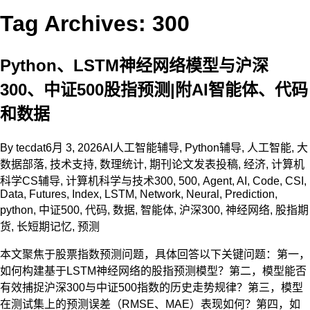
Tag Archives: 300
Python、LSTM神经网络模型与沪深
300、中证500股指预测|附AI智能体、代码
和数据
By
tecdat
6月 3, 2026
AI人工智能辅导
,
Python辅导
,
人工智能
,
大
数据部落
,
技术支持
,
数理统计
,
期刊论文发表投稿
,
经济
,
计算机
科学CS辅导
,
计算机科学与技术
300
,
500
,
Agent
,
AI
,
Code
,
CSI
,
Data
,
Futures
,
Index
,
LSTM
,
Network
,
Neural
,
Prediction
,
python
,
中证500
,
代码
,
数据
,
智能体
,
沪深300
,
神经网络
,
股指期
货
,
长短期记忆
,
预测
本文聚焦于股票指数预测问题，具体回答以下关键问题：第一，
如何构建基于LSTM神经网络的股指预测模型？第二，模型能否
有效捕捉沪深300与中证500指数的历史走势规律？第三，模型
在测试集上的预测误差（RMSE、MAE）表现如何？第四，如