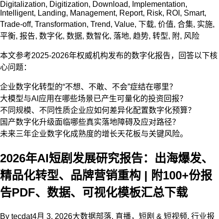
Digitalization
,
Digitization
,
Download
,
Implementation
,
Intelligent
,
Landing
,
Management
,
Report
,
Risk
,
ROI
,
Smart
,
Trade-off
,
Transformation
,
Trend
,
Value
,
下载
,
价值
,
合集
,
实施
,
平衡
,
报告
,
数字化
,
数据
,
数智化
,
落地
,
趋势
,
转型
,
附
,
风险
本文参考2025-2026年权威机构发布的数字化报告，回答以下核
心问题：
企业数字化转型的“不想、不敢、不会”症结在哪里？
大模型与AI应用在哪些场景已产生可量化的投资回报？
不同规模、不同性质企业应如何差异化配置数字化预算？
国产数字化升级面临哪些真实落地障碍及应对路径？
未来三年企业数字化成熟度的增长天花板与关键风险。
2026年AI短剧发展研究报告：出海爆发、
精品化转型、品牌营销重构 | 附100+份报
告PDF、数据、可视化模板汇总下载
By
tecdat
4月 3, 2026
大数据部落
,
直播，短剧 & 短视频
,
行业报