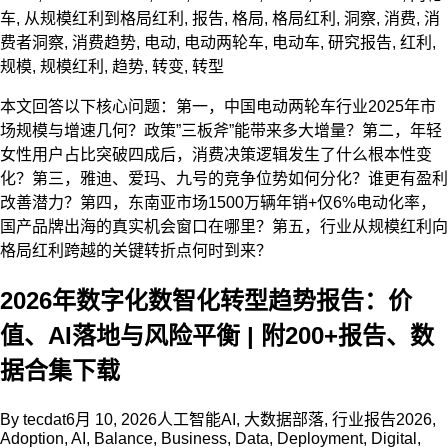
车
,
从规模红利到格局红利
,
报告
,
格局
,
格局红利
,
洞察
,
消费
,
消
费者洞察
,
消费趋势
,
电动
,
电动两轮车
,
电动车
,
研究报告
,
红利
,
规模
,
规模红利
,
趋势
,
转变
,
转型
本文回答以下核心问题：第一，中国电动两轮车行业2025年市
场规模与增速几何？政策”三板斧”能带来多大增量？第二，年轻
女性用户占比突破四成后，消费决策逻辑发生了什么根本性变
化？第三，雅迪、爱玛、九号的竞争位势如何分化？谁更有盈利
改善潜力？第四，东南亚市场1500万辆年销+仅6%电动化率，
国产品牌出海的真实机会窗口在哪里？第五，行业从规模红利向
格局红利跨越的关键转折点何时到来？
2026年数字化数智化转型趋势报告：价
值、AI落地与风险平衡 | 附200+报告、数
据合集下载
By
tecdat
6月 10, 2026
人工智能AI
,
大数据部落
,
行业报告
2026
,
Adoption
,
AI
,
Balance
,
Business
,
Data
,
Deployment
,
Digital
,