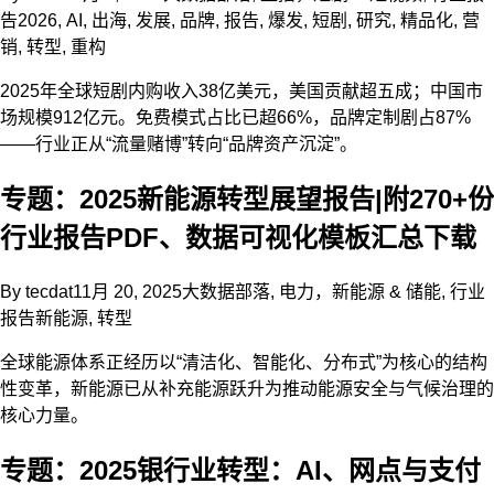
告
2026
,
AI
,
出海
,
发展
,
品牌
,
报告
,
爆发
,
短剧
,
研究
,
精品化
,
营
销
,
转型
,
重构
2025年全球短剧内购收入38亿美元，美国贡献超五成；中国市
场规模912亿元。免费模式占比已超66%，品牌定制剧占87%
——行业正从“流量赌博”转向“品牌资产沉淀”。
专题：2025新能源转型展望报告|附270+份
行业报告PDF、数据可视化模板汇总下载
By
tecdat
11月 20, 2025
大数据部落
,
电力，新能源 & 储能
,
行业
报告
新能源
,
转型
全球能源体系正经历以“清洁化、智能化、分布式”为核心的结构
性变革，新能源已从补充能源跃升为推动能源安全与气候治理的
核心力量。
专题：2025银行业转型：AI、网点与支付