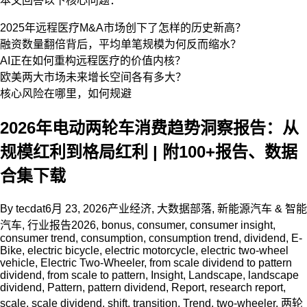
本文回答以下核心问题：
2025年远程医疗M&A市场创下了怎样的历史新高？
融资数量翻倍背后，平均单笔规模为何反而缩水？
AI正在如何重构远程医疗的价值内核？
欧美两大市场未来增长空间各有多大？
核心风险在哪里，如何规避
2026年电动两轮车消费趋势洞察报告：从
规模红利到格局红利 | 附100+报告、数据
合集下载
By
tecdat
6月 23, 2026
产业经济
,
大数据部落
,
新能源汽车 & 智能
汽车
,
行业报告
2026
,
bonus
,
consumer
,
consumer insight
,
consumer trend
,
consumption
,
consumption trend
,
dividend
,
E-
Bike
,
electric bicycle
,
electric motorcycle
,
electric two-wheel
vehicle
,
Electric Two-Wheeler
,
from scale dividend to pattern
dividend
,
from scale to pattern
,
Insight
,
Landscape
,
landscape
dividend
,
Pattern
,
pattern dividend
,
Report
,
research report
,
scale
,
scale dividend
,
shift
,
transition
,
Trend
,
two-wheeler
,
两轮