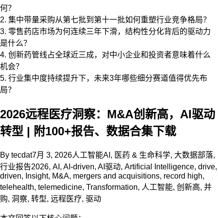
何？
2. 集中带量采购从第七批到第十一批如何重塑行业竞争格局？
3. 零售药店市场为何连续三年下滑，结构性分化背后的驱动力
是什么？
4. 创新药管线占全球近三成，对中小企业和投资者意味着什么
机会？
5. 行业集中度持续提升下，未来3年哪些细分赛道值得优先布
局？
2026远程医疗洞察：M&A创新高，AI驱动
转型 | 附100+报告、数据合集下载
By
tecdat
7月 3, 2026
人工智能AI
,
医药 & 生命科学
,
大数据部落
,
行业报告
2026
,
AI
,
AI-driven
,
AI驱动
,
Artificial Intelligence
,
drive
,
driven
,
Insight
,
M&A
,
mergers and acquisitions
,
record high
,
telehealth
,
telemedicine
,
Transformation
,
人工智能
,
创新高
,
并
购
,
洞察
,
转型
,
远程医疗
,
驱动