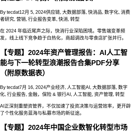
By
tecdat
12月 5, 2024
供应链
,
大数据部落
,
快消品
,
数字化
,
消费
者研究
,
营销
,
行业报告
变革
,
快消
,
转型
在 2024 年临近尾声之际，快消行业深陷困境。零售端变革频
发，线上线下竞争趋于白热化，商超调改与零食店扩张并行。
【专题】2024年资产管理报告：AI人工智
能与下一轮转型浪潮报告合集PDF分享
（附原数据表）
By
tecdat
7月 16, 2024
产业经济
,
人工智能AI
,
大数据部落
,
数字
化
,
行业报告
,
金融，保险 & 银行
AI
,
人工智能
,
资产管理
,
转型
AI正深刻重塑资管界，不仅加速了投资决策与运营效率，更开辟
了个性化服务蓝海与私募市场的新征途。
【专题】2024年中国企业数智化转型市场