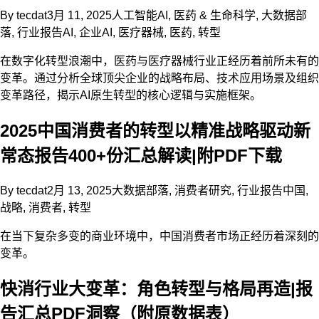
By
tecdat
3月 11, 2025
人工智能AI
,
医药 & 生命科学
,
大数据部
落
,
行业报告
AI
,
企业AI
,
医疗器械
,
医药
,
转型
在数字化转型浪潮中，医药与医疗器械行业正经历着前所未有的
变革。通过分析全球顶尖企业的战略布局、技术应用场景及组织
变革路径，揭示AI原生转型的核心逻辑与实施框架。
2025中国消费者的转型以精准战略驱动新
常态报告400+份汇总解读|附PDF下载
By
tecdat
2月 13, 2025
大数据部落
,
消费者研究
,
行业报告
中国
,
战略
,
消费者
,
转型
在当下复杂多变的商业环境中，中国消费者市场正经历着深刻的
变革。
快消行业大变革：角色转型与格局再造|报
告汇总PDF洞察（附原数据表）