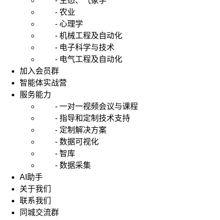
- 生态、气象学
捕
- 农业
捉
- 心理学
数
- 机械工程及自动化
据
- 电子科学与技术
周
期
- 电气工程及自动化
性
加入会员群
和
智能体实战营
趋
服务能力
势
- 一对一视频会议与课程
性
- 指导和定制技术支持
规
- 定制解决方案
律，
在
- 数据可视化
具
- 智库
有
- 数据采集
稳
AI助手
定
关于我们
季
联系我们
节
同城交流群
性