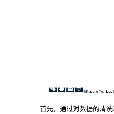
黑
子
数
量
这
种
非
线
性、
复
杂
波
动
的
数
据，
仅
由Kaizong Ye，Lia
靠
SARIMA
难
首先，通过对数据的清洗
以