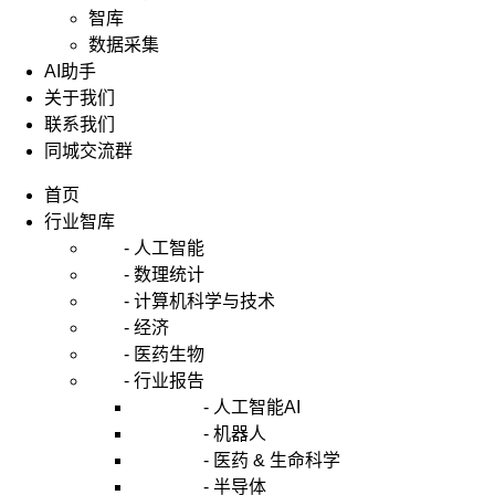
经
智库
典
数据采集
的
AI助手
时
关于我们
间
序
联系我们
列
同城交流群
分
析
首页
模
行业智库
型，
- 人工智能
通
- 数理统计
过
- 计算机科学与技术
差
- 经济
分
- 医药生物
处
理
- 行业报告
消
- 人工智能AI
除
- 机器人
序
- 医药 & 生命科学
列
- 半导体
非