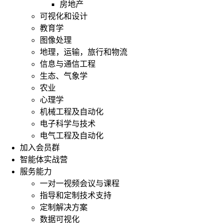
房地产
可视化和设计
教育学
图像处理
SARIMA（季
地理，运输，旅行和物流
节
信息与通信工程
性
生态、气象学
差
农业
分
心理学
整
合
机械工程及自动化
移
电子科学与技术
动
电气工程及自动化
平
加入会员群
均
智能体实战营
自
服务能力
回
一对一视频会议与课程
归
模
指导和定制技术支持
型）
定制解决方案
是
数据可视化