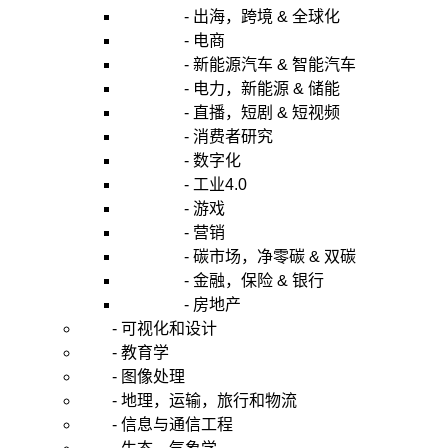
- 出海，跨境 & 全球化
平
- 电商
稳
性，
- 新能源汽车 & 智能汽车
结
- 电力，新能源 & 储能
合
- 直播，短剧 & 短视频
自
- 消费者研究
回
- 数字化
归、
- 工业4.0
移
- 游戏
动
平
- 营销
均
- 碳市场，净零碳 & 双碳
及
- 金融，保险 & 银行
季
- 房地产
节
- 可视化和设计
性
- 教育学
参
- 图像处理
数，
能
- 地理，运输，旅行和物流
有
- 信息与通信工程
效