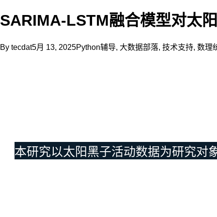
和
线
SARIMA-LSTM融合模型对
性
趋
势
By
tecdat
5月 13, 2025
Python辅导
,
大数据部落
,
技术支持
,
数理
的
时
间
序
列
预
测
中
表
现
本研究以太阳黑子活动数据为研究对
出
色。
但
面
对
太
阳