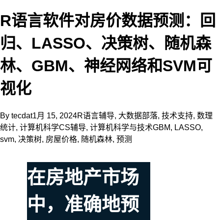
R语言软件对房价数据预测：回
归、LASSO、决策树、随机森
林、GBM、神经网络和SVM可
视化
By
tecdat
1月 15, 2024
R语言辅导
,
大数据部落
,
技术支持
,
数理
统计
,
计算机科学CS辅导
,
计算机科学与技术
GBM
,
LASSO
,
svm
,
决策树
,
房屋价格
,
随机森林
,
预测
在房地产市场
中，准确地预