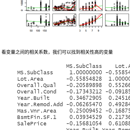
房
产
价
格
走
势，
为
购
房
看变量之间的相关系数，我们可以找到相关性高的变量
者
提
供
有
依
据
的
购
房
建
议。