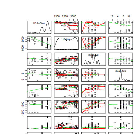
是
根
据
已
有
数
据
对
房
屋
的
价
格
进
行
分
析，
从
而
预
测