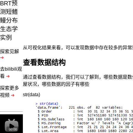
BRT预
测短鳍
鳗分布
生态学
实例
从可视化结果来看，可以发现数据中存在较多的异常
探索见解
➜
查看数据结构
房
去bilibili观
地
看
➜
通过查看数据结构，我们可以了解到，哪些数据是数
产
屋状况，哪些数据的因子有哪些
的
探索更多
价
视频
➜
格
是
由
众
多
因