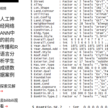
素
视频
交
互
人工神
影
响
经网络
而
ANN中
形
成
的前向
的，
传播和R
是
语言分
房
地
析学生
产
成绩数
所
据案例
在
地
区
探索见解
的
➜
自
然、
去bilibili观
经
看
➜