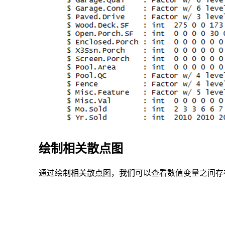
产
质
量
等
是
影
响
房
产
价
格
的
重
要
绘制相关散点图
因
素。
本
通过绘制相关散点图，我们可以查看数值变量之间存
次
分
析
主
要