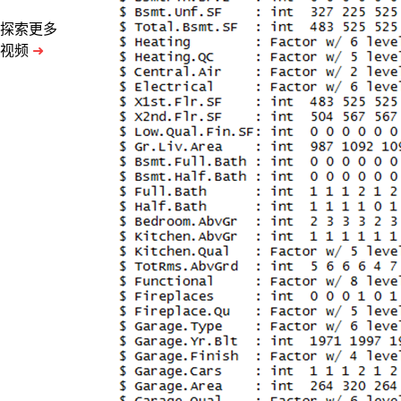
济、
社
探索更多
会、
视频
➜
行
政
等
因
素
综
合
影
响
的
结
果。
区
位
因
素、
房
地