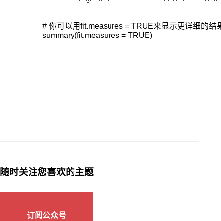
包
含
# 你可以用fit.measures = TRUE来显示更详细的结
因
summary(fit.measures = TRUE)
素
分
析
和
路
径
分
析
的
统
计
随时关注您喜欢的主题
分
析
技
术，
订阅公众号
适