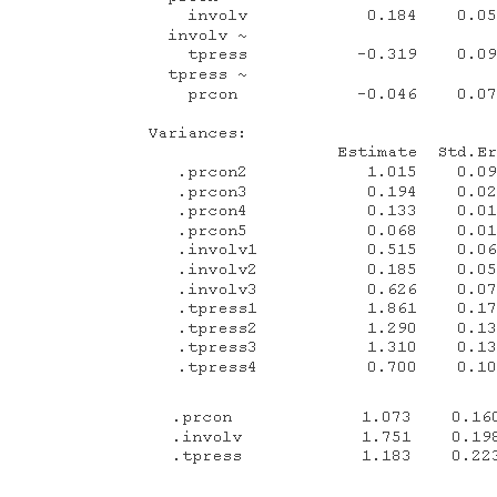
含
测
量
模
型
和
结
构
模
型
两
个
基
本
模
型。
测