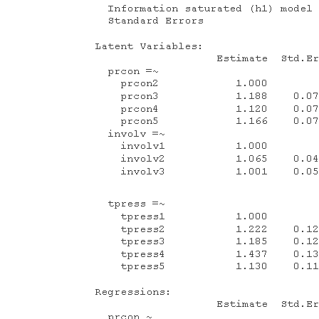
理
学、
社
会
学
等
社
会
科
学
领
域
中
都
有
应
用，
SEM
包