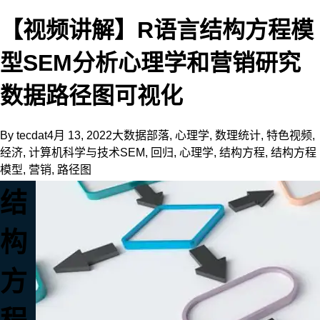
【视频讲解】R语言结构方程模
型SEM分析心理学和营销研究
数据路径图可视化
By
tecdat
4月 13, 2022
大数据部落
,
心理学
,
数理统计
,
特色视频
,
经济
,
计算机科学与技术
SEM
,
回归
,
心理学
,
结构方程
,
结构方程
模型
,
营销
,
路径图
结
构
方