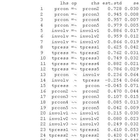
分
表
示
潜
变
量
间
的
结
构
关
系，
也
可
看
作
一
个
回