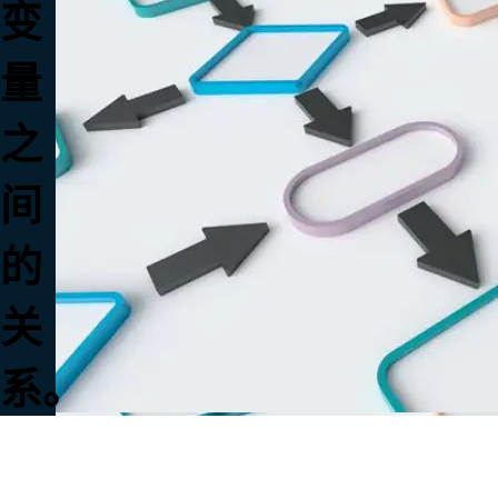
变
量
之
间
的
关
系。