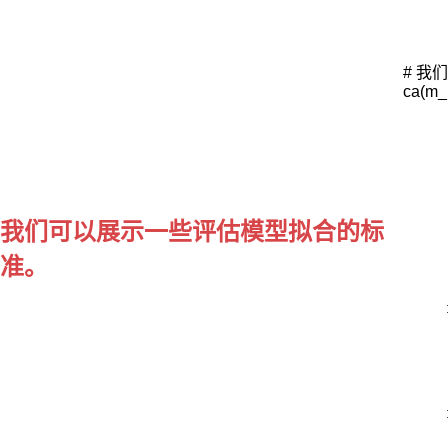
其
中，
# 我
表
ca(m_
示
的
观
测
向
我们可以展示一些评估模型拟合的标
量；
准。
为
观
测
向
量
对
应