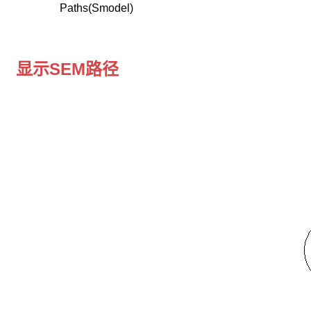
量
Paths(Smodel)
模
型
显示SEM路径
测
量
模
型
表
示
潜
在
变
量
与
观
测
变
量