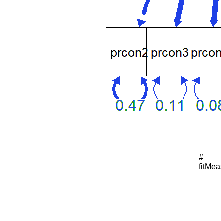
量
向
潜
在
变
量
回
归。
用
方
程
可
以
# 

表
fitMea
示
为：