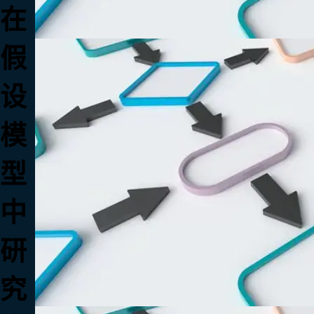
在
假
设
模
型
中
研
究