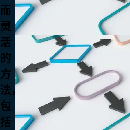
而
灵
活
的
方
法，
包
括