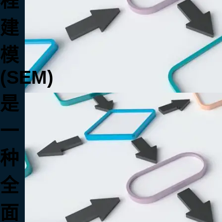
程
建
模
(SEM)
是
一
种
全
面