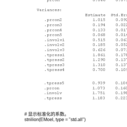
与
独
立
的
误
差
项。
结
构
模
型
结
构
模
# 显示标准化的系数。

型
stnilion(EMoel, type = "std.all")
部