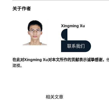
做
关于作者
Web，
搞
个
爬
Xingming Xu
虫，
编
✉
个
脚
联系我们
本，
写
在此对
Xingming Xu
对本文所作的贡献表示诚挚感谢，
个
建模。
小
工
具
啥
的
用
处
相关文章
广。
要