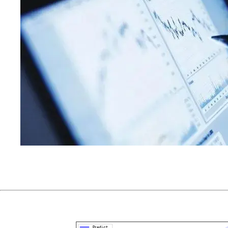
态
会
比
Matlab
好。
语
言
更
加
优
美。
另
外
如
果
有
一
定
的
OOP
需
求，