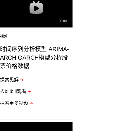
可
以
大
量
更
视频
改
科
时间序列分析模型 ARIMA-
学
计
ARCH GARCH模型分析股
算
票价格数据
的
算
法
探索见解
➜
细
去bilibili观看
➜
节。
可
探索更多视频
➜
移
植
性，
Matlab
必