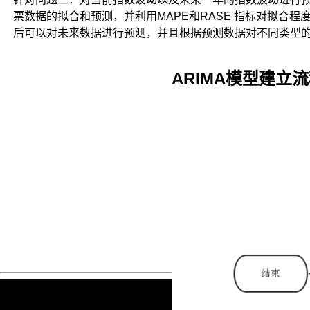
经
票数据的拟合和预测，并利用MAPE和RASE 指标对拟合程
能
后可以对未来数据进行预测，并且根据预测数据对不同类型
用
上
Matlab，
ARIMA模型建立
想
必
不
在
乎
这
个
了。
Python
次
大
的
优
势：
开
源。
你