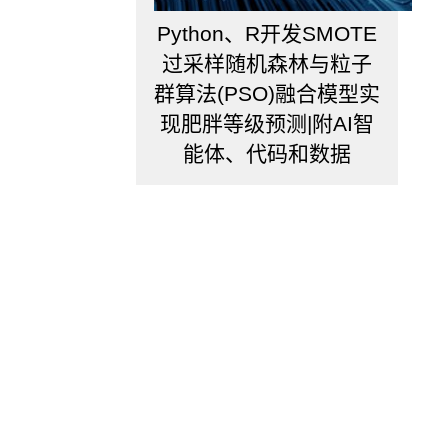
品，
Python、R开发SMOTE
不
过
过采样随机森林与粒子
题
群算法(PSO)融合模型实
主
现肥胖等级预测|附AI智
好
像
能体、代码和数据
用
不
着……
Matlab
本
来
号
称
更
快，
但
实
际
上