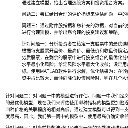
通过建立模型，给出合理选股方案和投资组合方案。
Python
的
问题二：尝试给出合理的评价指标来评估问题一中的
优
势：
问题三：通过附件股指据和您补充的数据，对当前的
Python
进行合理建模，并给出您合理的投资建议和策略。
相
对
针对问题一：分析投资者在给定十支股票中的最优选
于
根据每支股票开盘价、最高价、最低价和收盘价确定
Matlab
劣质股票，在剩余的股票中进行投资组合的最优化分
最
水平最小化风险；给定风险水平最大化收益；设定用
大
的
标。使用MATLAB软件进行求解，优化结果为：在
优
资中占比较大，而倾向降低投资风险时，则在几个股
势：
免
费。
针对问题二：对问题一中的模型进行评估。问题一中我们定
但
的最优化模型，现在我们来评估使用哪种指标的模型更加贴
既
四种价格的关联程度的相对高低。通过建立模型可以得到十
然
度最高，因此，我们第一问中的模型中，使用最高价确定收
你
已
针对问题三：对当前指数波动以及未来一年的指数波动进行预