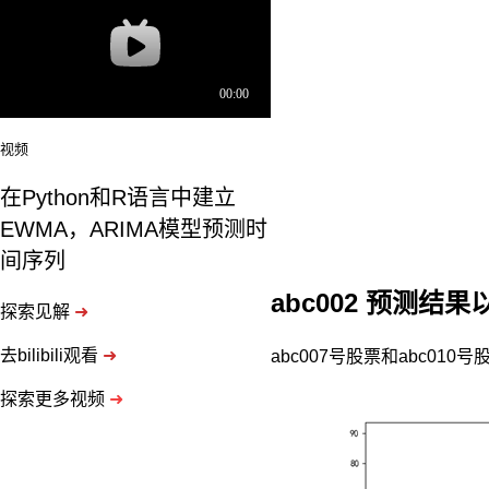
然
不
如
Python。
但
你
主
视频
要
做
在Python和R语言中建立
Research，
EWMA，ARIMA模型预测时
这
间序列
方
面
abc002
预测结果
需
探索见解
➜
求
应
去bilibili观看
➜
abc007号股票和abc010
当
探索更多视频
➜
不
高。
第
三