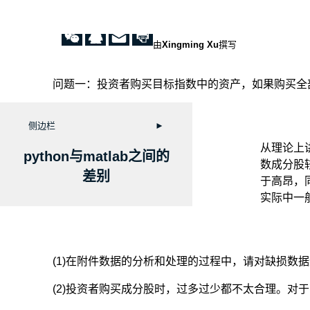
由
Xingming Xu
撰写
问题一：投资者购买目标指数中的资产，如果购买全
侧边栏
►
从理论上
python与matlab之间的
数成分股
差别
于高昂，
实际中一
(1)在附件数据的分析和处理的过程中，请对缺损数
(2)投资者购买成分股时，过多过少都不太合理。对