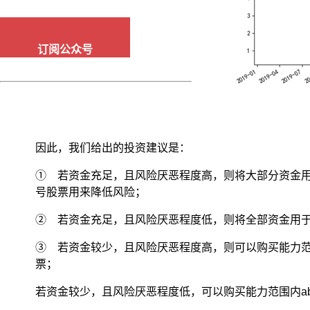
合
的
方
案
订阅公众号
肯
定
要
简
洁
不
因此，我们给出的投资建议是：
少。
毕
① 若资金充足，且风险厌恶程度高，则将大部分资金用于投资a
竟
号股票用来降低风险；
是
通
② 若资金充足，且风险厌恶程度低，则将全部资金用于投
用
的
③ 若资金较少，且风险厌恶程度高，则可以购买能力范围内a
编
票；
程
语
若资金较少，且风险厌恶程度低，可以购买能力范围内abc00
言，
做