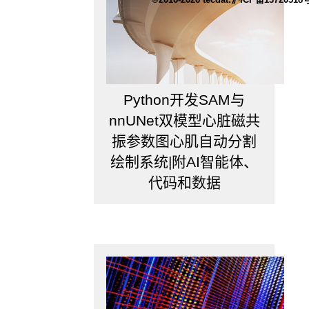
室
用
Matlab，
说
明
搞
你
Python开发SAM与
们
nnUNet双模型心脏磁共
这
振参数图心肌自动分割
个
领
绘制系统|附AI智能体、
域
代码和数据
的
大
部
分
学
者
可
能
都