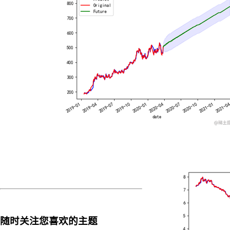
构
建
较
大
一
点
的
科
学
计
算
系
统，
直
接
用
Python
比
用
Matlab
随时关注您喜欢的主题
混