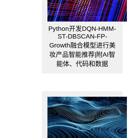
用
Matlab。
交
流
Python开发DQN-HMM-
起
来
ST-DBSCAN-FP-
必
Growth融合模型进行美
然
妆产品智能推荐|附AI智
更
加
能体、代码和数据
方
便。
Simulink,
只
能
说
这
是
个
良
心
作