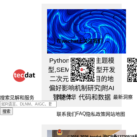
说
非
得
用
Matlab
干
么
在wechat上关注我们
也
成，
Python定制LDA主题模
只
是……
型,SEM与聚类模型开发
Matlab
二次元文旅旅游目的地
的
优
偏好影响机制研究|附AI
势：
智能体、代码和数据
Community.
技术干货
最新洞察
搜索见解和服务
既
然
搜索
FAQ
联系我们
隐私政策
网站地图
你
们
实
验
©2016-2026 tecdat.沪ICP备13720518