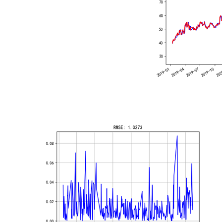
方
生
态，
Matlab
不
如
Python。
比
如
3D
的
绘
图
工
具
包，
比
如
GUI，
比
如
更