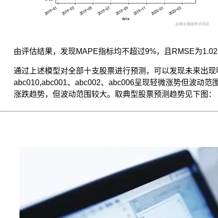
方
便
的
并
行，
由评估结果，发现MAPE指标均不超过9%，且RMSE为1.
使
用
通过上述模型对全部十支股票进行预测，可以发现未来出现明显涨势
GPU，
abc010,abc001、abc002、abc006呈现轻微涨势但波
Functional
等
涨跌趋势，但波动范围较大。取典型股票预测趋势见下图：
等。
长
期
来
看，
Python
的
科
学
计
算
生