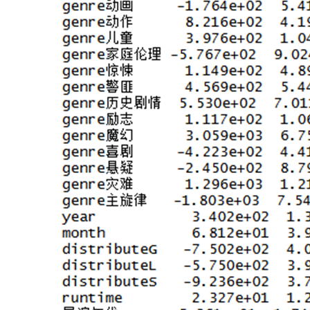
为
止。
以
保
证
最
后
所
得
到
的
预
测
变
量
集
是
最
优
的。
依