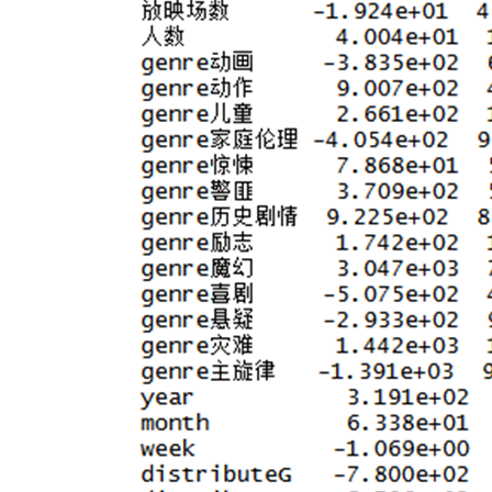
入
变
得
不
再
显
著
时，
则
将
其
删
除。
以
确
保
每
次
引
入
新