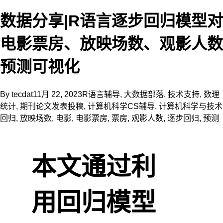
数据分享|R语言逐步回归模型对
电影票房、放映场数、观影人数
预测可视化
By
tecdat
11月 22, 2023
R语言辅导
,
大数据部落
,
技术支持
,
数理
统计
,
期刊论文发表投稿
,
计算机科学CS辅导
,
计算机科学与技术
回归
,
放映场数
,
电影
,
电影票房
,
票房
,
观影人数
,
逐步回归
,
预测
本文通过利
用回归模型