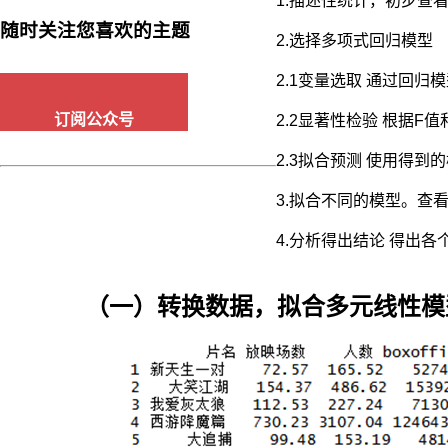
1.描述性统计，初步查
验：
随时关注您喜欢的主题
两
2.选择多项式回归模型
样
本
2.1变量选取 通过回
方
差
订阅公众号
2.2显著性检验 根据
比
较），
2.3拟合预测 使用得
并
3.拟合不同的模型。查
对
已
4.分析得出结论 得出
经
选
入
（一）转换数据，拟合多元线性模
的
预
测
变
量
逐
个