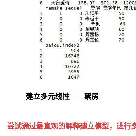
进
行
t
检
验
（投
必
得
论
文
编
译：
第
十
讲
R-
建立多元线性——票房
两
独
立
样
尝试通过最直观的解释建立模型，进行
本
t