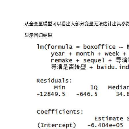
检
验），
当
原
从全变量模型可以看出大部分变量无法估计出其参
来
引
显示回归结果
入
的
预
测
变
量
由
于
后
面
预
测
变
量
的
引