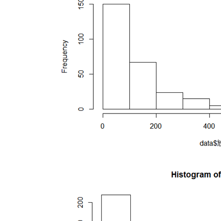
个
引
入
模
型，
每
引
入
一
个
预
测
变
量
（解
释
变
量）
后
都
要