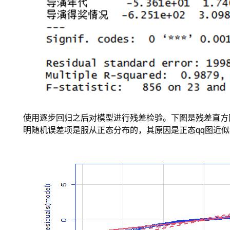
据
上
述
思
想，
可
利
用
逐
步
回
使用逐步回归之后对模型进行残差检验。下图是残差直方
归
明随机误差项是服从正态分布的，其原因是正态qq图近似
筛
选
并
剔
除
引
起
多
重
共