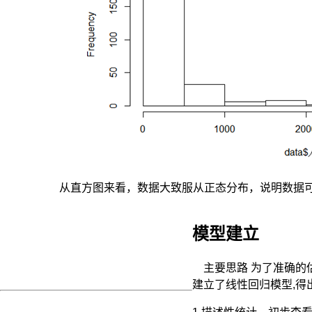
进
行
F
检
验
（投
必
得
论
文
编
译：
第
从直方图来看，数据大致服从正态分布，说明数据
十
九
讲
模型建立
R
语
言
主要思路 为了准确的估
–
建立了线性回归模型,得
F
检