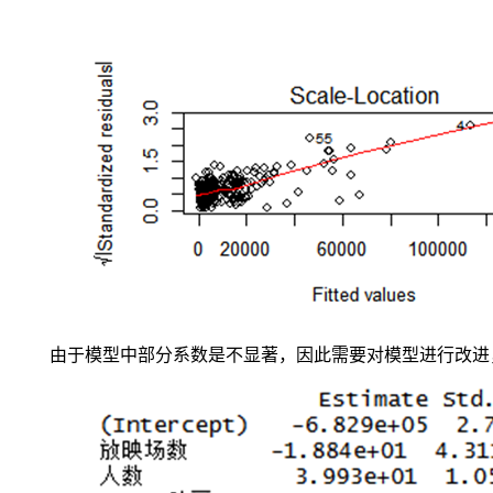
方
程，
也
没
有
不
显
著
的
预
测
变
量
从
回
由于模型中部分系数是不显著，因此需要对模型进行改进
归
方
程
中
剔
除