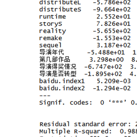
的
变
量
之
前
回
归
方
程
中
只
包
含
显
著
性
变
量。
这
是
一