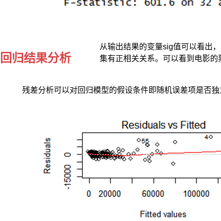
个
反
复
的
过
从输出结果的变量sig值可以看出，
程，
回归结果分析
集有正相关关系。可以看到电影的
直
到
既
残差分析可以对回归模型的假设条件即随机误差项是否独
没
有
显
著
的
预
测
变
量
选
入
回
归