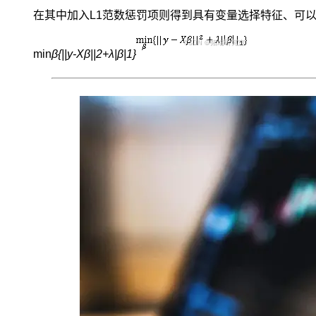
网
在其中加入L1范数惩罚项则得到具有变量选择特征、可以得
络
不
同，
min
β
{||y-Xβ||
2
+λ
|
β
|
1}
RBF
神
经
网
络
的
隐
藏
层
采
用
径
向
基
函
数
进
行