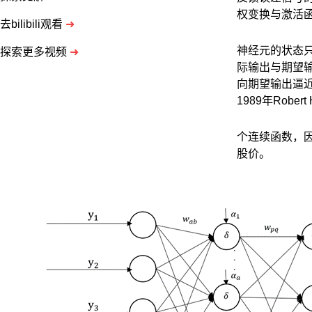
权变换与激活
去bilibili观看
➜
神经元的状态
探索更多视频
➜
际输出与期望
向期望输出逼
1989年Rob
个连续函数，
股价。 ​
RBF
神
经
网
络
是
一
种
前
馈