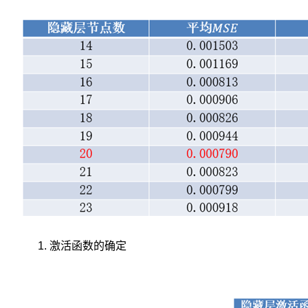
间
序
列
模
型，
能
够
较
好
地
拟
合
和
预
测
股
票
价
激活函数的确定
格
的
非
线