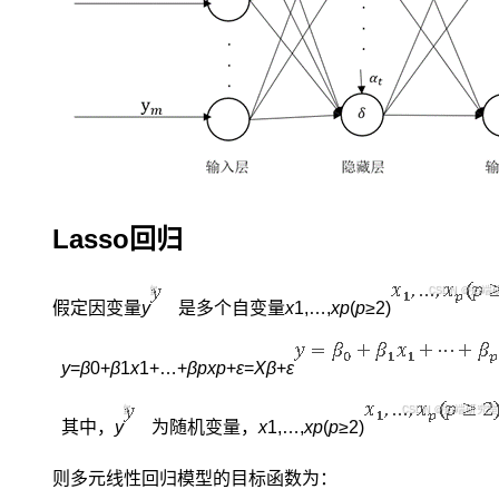
神
经
网
络，
包
含
输
入
层、
隐
Lasso
回归
藏
层
和
假定因变量
y
​是多个自变量
x
1,…,
x
p
(
p
≥2)
输
出
层。
y
=
β
0+
β
1
x
1+…+
β
p
x
p
+
ε
=
X
β
+
ε
与
传
其中，
y
​为随机变量，
x
1,…,
x
p
(
p
≥2)
统
神
则多元线性回归模型的目标函数为：
经