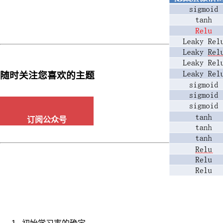
性
动
态。
Matlab
等
工
具
随时关注您喜欢的主题
提
供
了
丰
订阅公众号
富
的
函
数
和
工
具
箱，
便
于