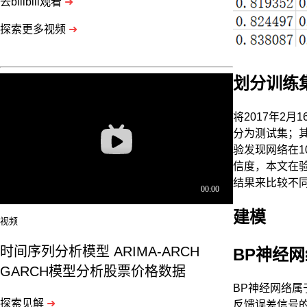
去bilibili观看
➜
探索更多视频
➜
划分训练
将2017年2月
分为测试集；
验发现网络在1
信度，本文在
结果来比较不
建模
视频
时间序列分析模型 ARIMA-ARCH
BP
神经网
GARCH模型分析股票价格数据
BP神经网络
探索见解
➜
反馈误差信号