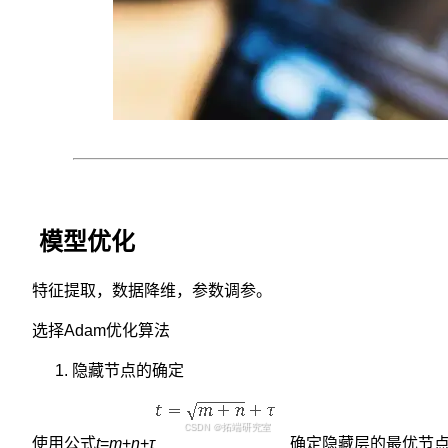
神
经
元
连
接，
这
种
连
接
方
式
模
型优化
在
处
特征提取，数据降维，参数调参。
理
非
选择Adam优化算法
线
性
隐藏节点的确定
问
题
时
表
使用公式
t
=
m
+
n
+
τ
​确定隐藏层的最优节