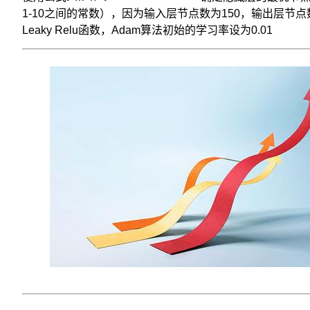
现
1-10之间的常数），因为输入层节点数为150，输出层节点数
出
Leaky Relu函数，Adam算法初始的学习率设为0.01 ​
色。
在
股
票
价
格
预
测
中，
RBF
神
经
网
络
通
过
建
立
时