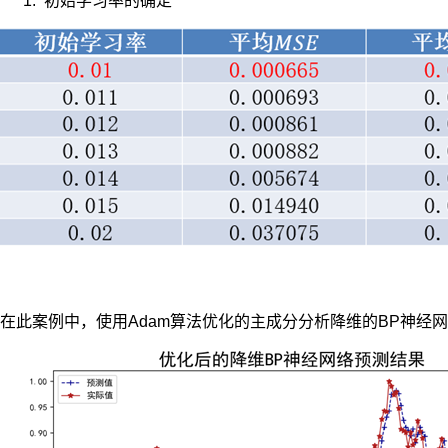
初始学习率的确定
构
建
和
训
练
RBF
神
经
网
络
模
型。
在此案例中，使用Adam算法优化的主成分分析降维的BP神经