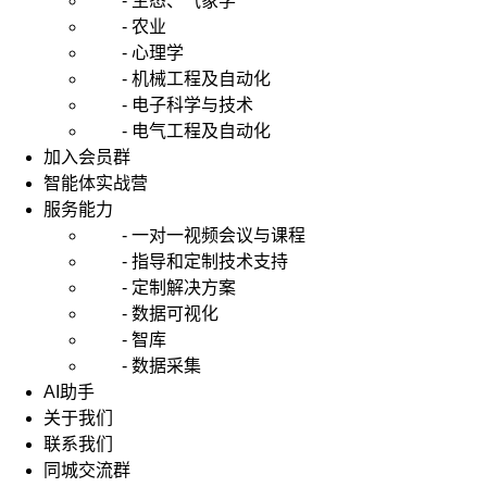
- 生态、气象学
么
时
- 农业
候
- 心理学
需
- 机械工程及自动化
要
- 电子科学与技术
做
- 电气工程及自动化
行
加入会员群
业
智能体实战营
分
析
服务能力
呢？
- 一对一视频会议与课程
- 指导和定制技术支持
当
- 定制解决方案
你
- 数据可视化
在
对
- 智库
自
- 数据采集
己
AI助手
进
关于我们
行
联系我们
职
同城交流群
业