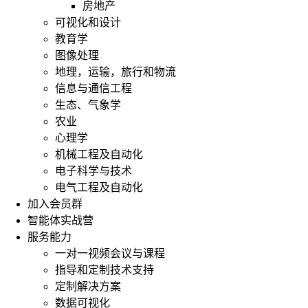
房地产
可视化和设计
教育学
图像处理
地理，运输，旅行和物流
从
信息与通信工程
下
生态、气象学
面
几
农业
部
心理学
分
机械工程及自动化
聊
电子科学与技术
聊
电气工程及自动化
行
加入会员群
业
智能体实战营
分
析：
服务能力
一对一视频会议与课程
1.
指导和定制技术支持
什
定制解决方案
么
时
数据可视化