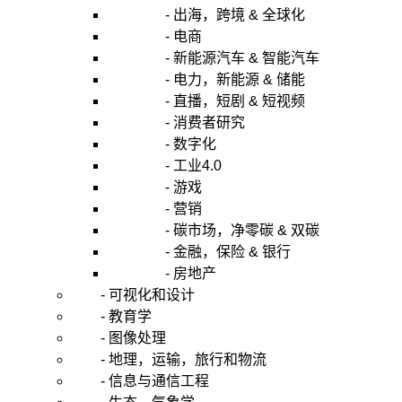
在
- 出海，跨境 & 全球化
工
- 电商
作
- 新能源汽车 & 智能汽车
中
- 电力，新能源 & 储能
如
- 直播，短剧 & 短视频
何
- 消费者研究
应
用？
- 数字化
5.
- 工业4.0
在
- 游戏
生
- 营销
活
- 碳市场，净零碳 & 双碳
中
- 金融，保险 & 银行
如
何
- 房地产
应
- 可视化和设计
用？
- 教育学
- 图像处理
- 地理，运输，旅行和物流
1.
- 信息与通信工程
什