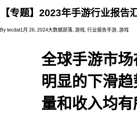
规
划
【专题】2023年手游行业报告
的
时
候，
By
tecdat
1月 26, 2024
大数据部落
,
游戏
,
行业报告
手游
,
游戏
会
思
考
全球手游市场
选
择
哪
个
明显的下滑趋
行
业
更
量和收入均有
好
呢？
当
公
司
需