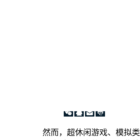
要
对
外
部
环
境
有
所
了
解，
制
定
发
展
规
划
的
时
候。
然而，超休闲游戏、模拟类
当