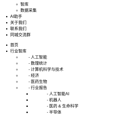
候
智库
需
数据采集
要
AI助手
做
关于我们
行
联系我们
业
同城交流群
分
析？
首页
2.
如
行业智库
何
- 人工智能
做
- 数理统计
行
- 计算机科学与技术
业
- 经济
分
- 医药生物
析？
3.
- 行业报告
案
- 人工智能AI
例
- 机器人
学
- 医药 & 生命科学
习
- 半导体
4.