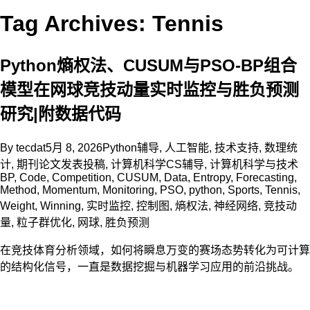
Tag Archives: Tennis
Python熵权法、CUSUM与PSO-BP组合
模型在网球竞技动量实时监控与胜负预测
研究|附数据代码
By
tecdat
5月 8, 2026
Python辅导
,
人工智能
,
技术支持
,
数理统
计
,
期刊论文发表投稿
,
计算机科学CS辅导
,
计算机科学与技术
BP
,
Code
,
Competition
,
CUSUM
,
Data
,
Entropy
,
Forecasting
,
Method
,
Momentum
,
Monitoring
,
PSO
,
python
,
Sports
,
Tennis
,
Weight
,
Winning
,
实时监控
,
控制图
,
熵权法
,
神经网络
,
竞技动
量
,
粒子群优化
,
网球
,
胜负预测
在竞技体育分析领域，如何将瞬息万变的赛场态势转化为可计算
的结构化信号，一直是数据挖掘与机器学习应用的前沿挑战。