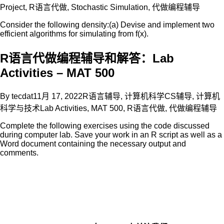
Project
,
R语言代做
,
Stochastic Simulation
,
代做编程辅导
Consider the following density:(a) Devise and implement two
efficient algorithms for simulating from f(x).
R语言代做编程辅导和解答：Lab
Activities – MAT 500
By
tecdat
11月 17, 2022
R语言辅导
,
计算机科学CS辅导
,
计算机
科学与技术
Lab Activities
,
MAT 500
,
R语言代做
,
代做编程辅导
Complete the following exercises using the code discussed
during computer lab. Save your work in an R script as well as a
Word document containing the necessary output and
comments.