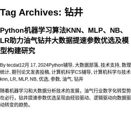
Tag Archives: 钻井
Python机器学习算法KNN、MLP、NB、
LR助力油气钻井大数据提速参数优选及模
型构建研究
By
tecdat
12月 17, 2024
Python辅导
,
大数据部落
,
技术支持
,
数理
统计
,
期刊论文发表投稿
,
计算机科学CS辅导
,
计算机科学与技术
knn
,
LR
,
MLP
,
NB
,
优选
,
参数
,
油气
,
钻井
随着机器学习和大数据分析技术的发展，油气行业数字化转型势
在必行，钻井提速参数优选呈现由经验驱动、逻辑驱动向数据驱
动转变的趋势。