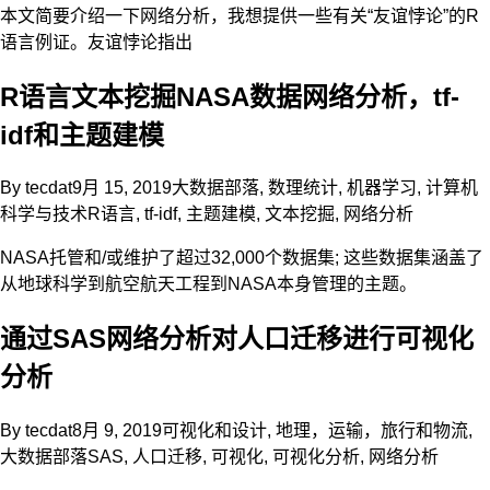
本文简要介绍一下网络分析，我想提供一些有关“友谊悖论”的R
语言例证。友谊悖论指出
R语言文本挖掘NASA数据网络分析，tf-
idf和主题建模
By
tecdat
9月 15, 2019
大数据部落
,
数理统计
,
机器学习
,
计算机
科学与技术
R语言
,
tf-idf
,
主题建模
,
文本挖掘
,
网络分析
NASA托管和/或维护了超过32,000个数据集; 这些数据集涵盖了
从地球科学到航空航天工程到NASA本身管理的主题。
通过SAS网络分析对人口迁移进行可视化
分析
By
tecdat
8月 9, 2019
可视化和设计
,
地理，运输，旅行和物流
,
大数据部落
SAS
,
人口迁移
,
可视化
,
可视化分析
,
网络分析