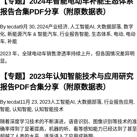
【专题】2024年智能电动车补能生态体系
报告合集PDF分享（附原数据表）
By
tecdat
9月 30, 2024
产业经济
,
人工智能AI
,
大数据部落
,
数字
化
,
新能源汽车 & 智能汽车
,
行业报告
智能
,
生态体系
,
电动
,
电动
车
,
补能
2023 年，全球电动车销售渗透率持续上升，但各国情况差异明
显。
【专题】2023年认知智能技术与应用研究
报告PDF合集分享（附原数据表）
By
tecdat
11月 23, 2023
人工智能AI
,
大数据部落
,
行业报告
应用
,
智能
,
认知智能
,
认知智能技术
随着深度学习技术的不断演进，语音识别、图像识别等技术的准
确率得到了显著提高，机器的听、看等感知能力已经达到了甚至
超越了人类的水平，逐渐进入了应用成熟期。