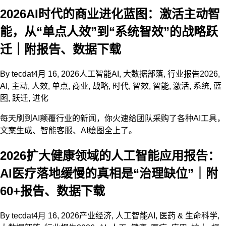
2026AI时代的商业进化蓝图：激活主动智
能，从“单点人效”到“系统智效”的战略跃
迁｜附报告、数据下载
By
tecdat
4月 16, 2026
人工智能AI
,
大数据部落
,
行业报告
2026
,
AI
,
主动
,
人效
,
单点
,
商业
,
战略
,
时代
,
智效
,
智能
,
激活
,
系统
,
蓝
图
,
跃迁
,
进化
每天刷到AI颠覆行业的新闻，你火速给团队采购了各种AI工具，
文案生成、智能客服、AI绘图全上了。
2026扩大健康领域的人工智能应用报告：
AI医疗落地缓慢的真相是“治理缺位”｜附
60+报告、数据下载
By
tecdat
4月 16, 2026
产业经济
,
人工智能AI
,
医药 & 生命科学
,