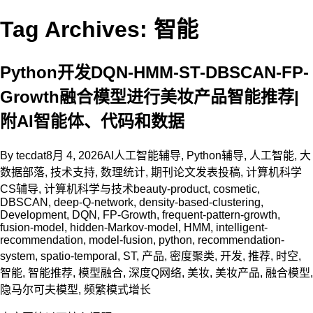
Tag Archives: 智能
Python开发DQN-HMM-ST-DBSCAN-FP-
Growth融合模型进行美妆产品智能推荐|
附AI智能体、代码和数据
By
tecdat
8月 4, 2026
AI人工智能辅导
,
Python辅导
,
人工智能
,
大
数据部落
,
技术支持
,
数理统计
,
期刊论文发表投稿
,
计算机科学
CS辅导
,
计算机科学与技术
beauty-product
,
cosmetic
,
DBSCAN
,
deep-Q-network
,
density-based-clustering
,
Development
,
DQN
,
FP-Growth
,
frequent-pattern-growth
,
fusion-model
,
hidden-Markov-model
,
HMM
,
intelligent-
recommendation
,
model-fusion
,
python
,
recommendation-
system
,
spatio-temporal
,
ST
,
产品
,
密度聚类
,
开发
,
推荐
,
时空
,
智能
,
智能推荐
,
模型融合
,
深度Q网络
,
美妆
,
美妆产品
,
融合模型
,
隐马尔可夫模型
,
频繁模式增长