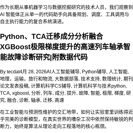
作为长期从事机器学习与数据挖掘研究的技术人员，我们观察到
AI 智能体正从单一的代码助手向具备规划、调度、工具调用与
自主执行能力的复合系统演进。
Python、TCA迁移成分分析融合
XGBoost极限梯度提升的高速列车轴承智
能故障诊断研究|附数据代码
By
tecdat
4月 28, 2026
AI人工智能辅导
,
Python辅导
,
人工智能
,
地理，运输，旅行和物流
,
大数据部落
,
技术支持
,
数理统计
,
期刊
论文发表投稿
,
计算机科学CS辅导
,
计算机科学与技术
python
,
TCA
,
xgboost
,
分析
,
列车
,
成分
,
提升
,
故障
,
智能
,
极限
,
梯度
,
研
究
,
融合
,
诊断
,
轴承
,
迁移
,
高速
在工业智能与预测性维护的交汇地带，如何让实验室里训练得近
乎完美的诊断模型，在真实世界的嘈杂工况中依然保持敏锐的判
断力，始终是算法从理论走向工程落地的核心瓶颈。