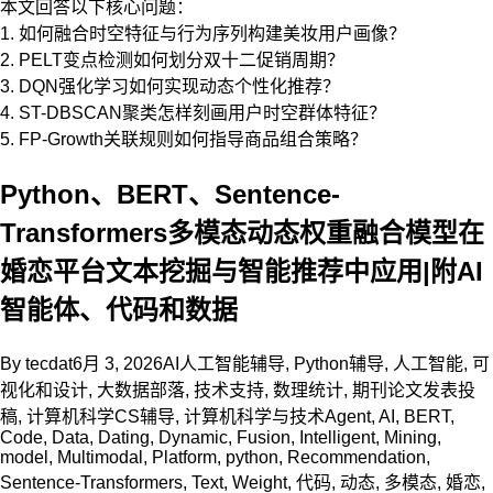
本文回答以下核心问题：
1. 如何融合时空特征与行为序列构建美妆用户画像？
2. PELT变点检测如何划分双十二促销周期？
3. DQN强化学习如何实现动态个性化推荐？
4. ST-DBSCAN聚类怎样刻画用户时空群体特征？
5. FP-Growth关联规则如何指导商品组合策略？
Python、BERT、Sentence-
Transformers多模态动态权重融合模型在
婚恋平台文本挖掘与智能推荐中应用|附AI
智能体、代码和数据
By
tecdat
6月 3, 2026
AI人工智能辅导
,
Python辅导
,
人工智能
,
可
视化和设计
,
大数据部落
,
技术支持
,
数理统计
,
期刊论文发表投
稿
,
计算机科学CS辅导
,
计算机科学与技术
Agent
,
AI
,
BERT
,
Code
,
Data
,
Dating
,
Dynamic
,
Fusion
,
Intelligent
,
Mining
,
model
,
Multimodal
,
Platform
,
python
,
Recommendation
,
Sentence-Transformers
,
Text
,
Weight
,
代码
,
动态
,
多模态
,
婚恋
,