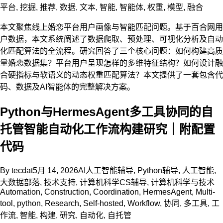
平台
,
挖掘
,
推荐
,
数据
,
文本
,
智能
,
智能体
,
权重
,
模型
,
融合
本文聚焦线上婚恋平台用户画像与智能匹配问题。基于百合网用
户数据，本文系统阐述了数据爬取、预处理、可视化分析及自动
化匹配算法的全流程。研究回答了三个核心问题：如何构建高质
量婚恋数据集？平台用户呈现怎样的多维特征结构？如何设计融
合硬指标与软语义的动态权重匹配算法？本文提供了一套包含代
码、数据及AI智能体的完整解决方案。
Python与HermesAgent多工具协同的自
托管智能自动化工作流构建研究｜附配置
代码
By
tecdat
5月 14, 2026
AI人工智能辅导
,
Python辅导
,
人工智能
,
大数据部落
,
技术支持
,
计算机科学CS辅导
,
计算机科学与技术
Automation
,
Construction
,
Coordination
,
HermesAgent
,
Multi-
tool
,
python
,
Research
,
Self-hosted
,
Workflow
,
协同
,
多工具
,
工
作流
,
智能
,
构建
,
研究
,
自动化
,
自托管