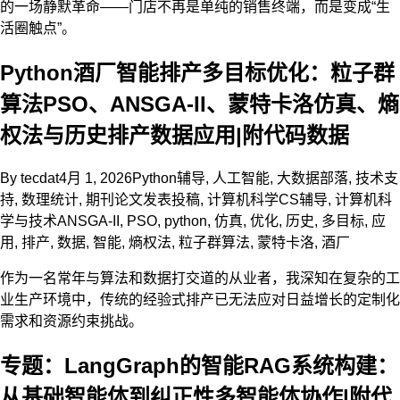
的一场静默革命——门店不再是单纯的销售终端，而是变成“生
活圈触点”。
Python酒厂智能排产多目标优化：粒子群
算法PSO、ANSGA-II、蒙特卡洛仿真、熵
权法与历史排产数据应用|附代码数据
By
tecdat
4月 1, 2026
Python辅导
,
人工智能
,
大数据部落
,
技术支
持
,
数理统计
,
期刊论文发表投稿
,
计算机科学CS辅导
,
计算机科
学与技术
ANSGA-II
,
PSO
,
python
,
仿真
,
优化
,
历史
,
多目标
,
应
用
,
排产
,
数据
,
智能
,
熵权法
,
粒子群算法
,
蒙特卡洛
,
酒厂
作为一名常年与算法和数据打交道的从业者，我深知在复杂的工
业生产环境中，传统的经验式排产已无法应对日益增长的定制化
需求和资源约束挑战。
专题：LangGraph的智能RAG系统构建：
从基础智能体到纠正性多智能体协作|附代