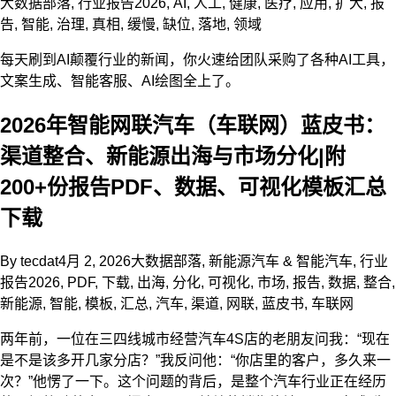
大数据部落
,
行业报告
2026
,
AI
,
人工
,
健康
,
医疗
,
应用
,
扩大
,
报
告
,
智能
,
治理
,
真相
,
缓慢
,
缺位
,
落地
,
领域
每天刷到AI颠覆行业的新闻，你火速给团队采购了各种AI工具，
文案生成、智能客服、AI绘图全上了。
2026年智能网联汽车（车联网）蓝皮书：
渠道整合、新能源出海与市场分化|附
200+份报告PDF、数据、可视化模板汇总
下载
By
tecdat
4月 2, 2026
大数据部落
,
新能源汽车 & 智能汽车
,
行业
报告
2026
,
PDF
,
下载
,
出海
,
分化
,
可视化
,
市场
,
报告
,
数据
,
整合
,
新能源
,
智能
,
模板
,
汇总
,
汽车
,
渠道
,
网联
,
蓝皮书
,
车联网
两年前，一位在三四线城市经营汽车4S店的老朋友问我：“现在
是不是该多开几家分店？”我反问他：“你店里的客户，多久来一
次？”他愣了一下。这个问题的背后，是整个汽车行业正在经历