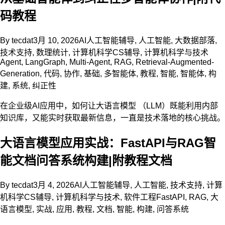
码教程
By
tecdat
3月 10, 2026
AI人工智能辅导
,
人工智能
,
大数据部落
,
技术支持
,
数理统计
,
计算机科学CS辅导
,
计算机科学与技术
Agent
,
LangGraph
,
Multi-Agent
,
RAG
,
Retrieval-Augmented-
Generation
,
代码
,
协作
,
基础
,
多智能体
,
教程
,
智能
,
智能体
,
构
建
,
系统
,
纠正性
在企业级AI应用中，如何让大语言模型 （LLM）既能利用内部
知识库，又能实时获取最新信息，一直是技术落地的核心挑战。
大语言模型应用实战：FastAPI与RAG智
能文档问答系统构建|附教程文档
By
tecdat
3月 4, 2026
AI人工智能辅导
,
人工智能
,
技术支持
,
计算
机科学CS辅导
,
计算机科学与技术
,
软件工程
FastAPI
,
RAG
,
大
语言模型
,
实战
,
应用
,
教程
,
文档
,
智能
,
构建
,
问答系统