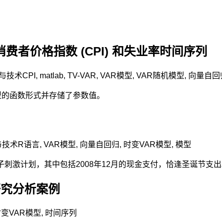
消费者价格指数 (CPI) 和失业率时间序列
与技术
CPI
,
matlab
,
TV-VAR
,
VAR模型
,
VAR随机模型
,
向量自回
模型的函数形式并存储了参数值。
与技术
R语言
,
VAR模型
,
向量自回归
,
时变VAR模型
,
模型
一揽子刺激计划，其中包括2008年12月的现金支付，恰逢圣诞节支
研究分析案例
变VAR模型
,
时间序列