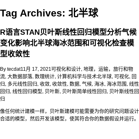
Tag Archives: 北半球
R语言STAN贝叶斯线性回归模型分析气候
变化影响北半球海冰范围和可视化检查模
型收敛性
By
tecdat
11月 17, 2021
可视化和设计
,
地理，运输，旅行和物
流
,
大数据部落
,
数理统计
,
计算机科学与技术
北半球
,
可视化
,
回
归
,
多元线性回归
,
收敛
,
收敛性
,
数据
,
气候
,
海冰
,
海冰范围
,
线性
回归
,
线性回归模型
,
贝叶斯
,
贝叶斯简单线性回归
,
贝叶斯线性回
归
像任何统计建模一样，贝叶斯建模可能需要为你的研究问题设计
合适的模型，然后开发该模型，使其符合你的数据假设并运行。