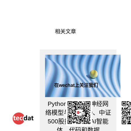
应
时
未
必
继
相关文章
续
适
用.
随
后,
Hansen
和
Seo!2l
使
在wechat上关注我们
用
单
一
Python、LSTM神经网
协
整
络模型与沪深300、中证
向
500股指预测|附AI智能
量
以
体、代码和数据