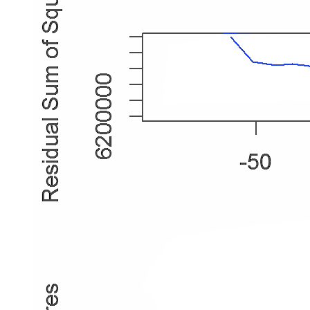
在
探
讨
长
期
均
衡