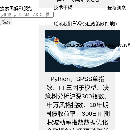
及
技术干货
最新洞察
搜索见解和服务
一
个
搜索
门
FAQ
联系我们
隐私政策
网站地图
限
效
果
(threshold
©2016-2026 tecdat.沪ICP备13720518
effect)
来
检
验
两
Python、SPSS单指
状
数、FF三因子模型、决
态
向
策树分析沪深300指数、
量
申万风格指数、10年期
误
差
国债收益率、300ETF期
修
权波动率指数数据优化
正
模