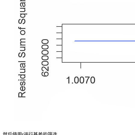
关
系
方
法
中，
协
整
分
析
是
最
常
用
的
分
析
方
法
之
一,
Balke
然后使用r进行基差的筛选。