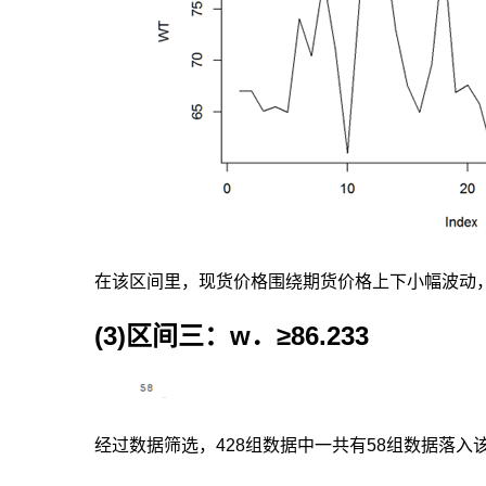
是
否
存
在
门
限
效
果
的
非
线
性
检
在该区间里，现货价格围绕期货价格上下小幅波动
验,
并
(3)区间三：w．≥86.233
未
涉
及
误
差
经过数据筛选，428组数据中一共有58组数据落
修