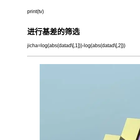
print(tv)
进行基差的筛选
jicha=log(abs(datad\[,1]))-log(abs(datad\[,2]))