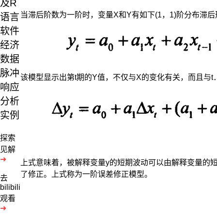
及R
当滞后阶数为一阶时，变量X和Y有如下(1，1)阶分布滞后
语言
软件
经济
数据
脉冲
该模型显示出第t期的Y值，不仅与X的变化有关，而且与t
响应
分析
实例
探索
见解
➜
上式意味着，被解释变量y的短期波动可以由解释变量的短
了修正。上式称为一阶误差修正模型。
去
bilibili
观看
➜