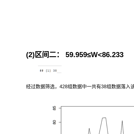
修
正
模
型
(TVECM).
然
而,
Balke
和
(2)区间二： 59.959≤W<86.233
Fombyl”
l
只
探
讨
均
经过数据筛选，428组数据中一共有38组数据落
衡
误
差
序
列
本
身