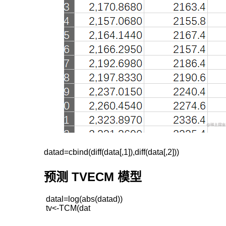
预测 TVECM 模型
 datal=log(abs(datad))

 tv<-TCM(dat
