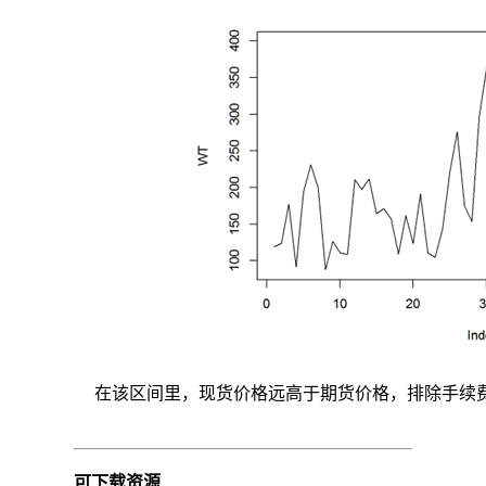
正
模
型
中
其
它
动
态
调
整
参
数,
即
可
能
存
在
非
在该区间里，现货价格远高于期货价格，排除手续
线
性
行
为.
可下载资源