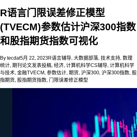
R语言门限误差修正模型
(TVECM)参数估计沪深300指数
和股指期货指数可视化
By
tecdat
5月 22, 2023
R语言辅导
,
大数据部落
,
技术支持
,
数理
统计
,
期刊论文发表投稿
,
经济
,
计算机科学CS辅导
,
计算机科学
与技术
,
金融
TVECM
,
参数估计
,
期货
,
沪深300
,
沪深300指数
,
股
指期货
,
股指期货指数
,
门限误差修正模型