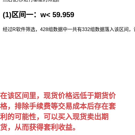
和
Fombyl11l
将
(1)区间一：w< 59.959
门
限
经过R软件筛选，428组数据中一共有332组数据落入该区间
变
量
纳
入
VECM
模
型
中
研
究,
提
在该区间里，现货价格远低于期货价
出
格，排除手续费等交易成本后存在套
了
门
利的可能性，可以买入现货卖出期
限
误
货，从而获得套利收益。
差