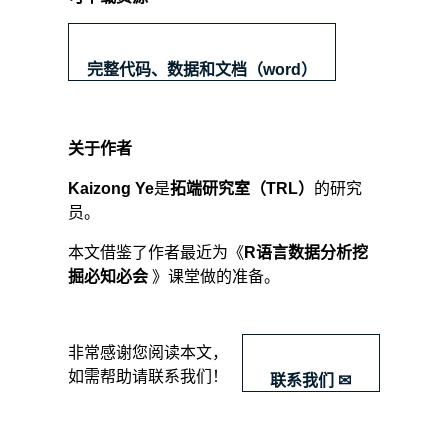
同
时,
线
完整代码、数据和文档（word）
性
模
型
估
关于作者
计
得
Kaizong Ye
是
拓端研究室（TRL）
的研究
到
员。
的
协
本文借鉴了作者最近为《
R语言数据分析挖
整
掘必知必会
》课堂做的准备。
向
量
在
存
​非常感谢您阅读本文，
在
如需帮助请联系我们！
联系我们 ✉
门
限
效