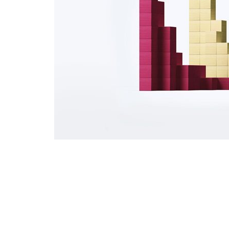
数
据
关
系。
当
在
寻
找
高
纬
度
的
数
据
中
的
这
些
关
系
的
时