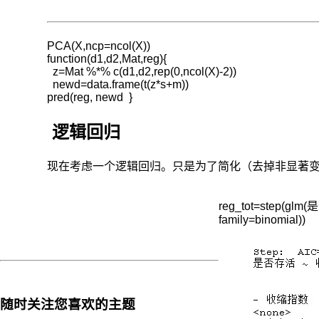
候，
不
一
PCA(X,ncp=ncol(X))

定
function(d1,d2,Mat,reg){

  z=Mat %*% c(d1,d2,rep(0,ncol(X)-2))

要
  newd=data.frame(t(z*s+m))

进
pred(reg, newd  }
行
降
逻辑回归
低
纬
度,
现在考虑一个逻辑回归。只是为了简化（去掉非显著
有
一
reg_tot=step(glm(
些
family=binomial))
可
视
化
的
技
术
随时关注您喜欢的主题
可