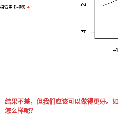
维
探索更多视频
➜
(常
见
的
是
PCA
也
就
是
我
们
中
文
说
的
主
成
分
结果不差，但我们应该可以做得更好。
分
析)，
怎么样呢？
就
是