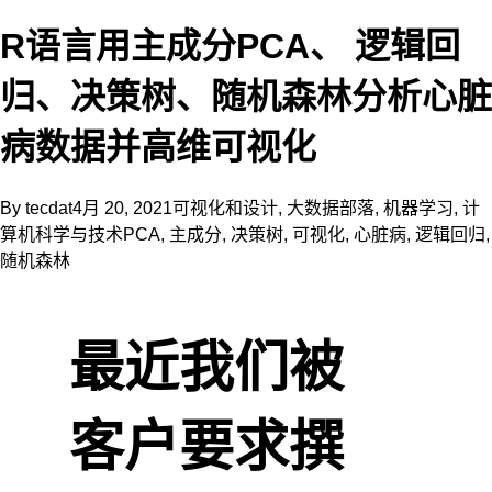
R语言用主成分PCA、 逻辑回
归、决策树、随机森林分析心脏
病数据并高维可视化
By
tecdat
4月 20, 2021
可视化和设计
,
大数据部落
,
机器学习
,
计
算机科学与技术
PCA
,
主成分
,
决策树
,
可视化
,
心脏病
,
逻辑回归
,
随机森林
最近我们被
客户要求撰