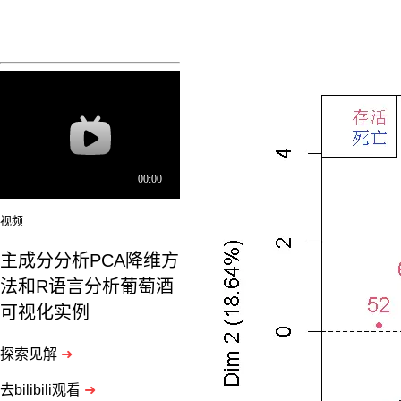
案。
1、
1.Scatter
plot
matrix
2.Parallel
coordinate
3.Mosaic
Plot
4.Parallel
Set
假
设
视频
是
3
主成分分析PCA降维方
个
维
法和R语言分析葡萄酒
度
可视化实例
以
上
探索见解
➜
的。
2.
去bilibili观看
➜
降