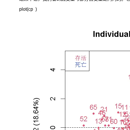
plot(cp  )
首
先