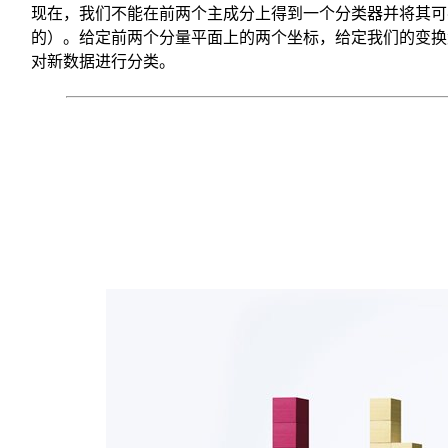
相
现在，我们不能在前两个主成分上得到一个分类器并将其可
关
的）。给定前两个分量平面上的两个坐标，给定我们的变换
性
对新数据进行分类。
(correlation),
聚
集
(cluster),
异
常
值
(outlier)
,
当
然
还
有
一
些
很
复
杂
的