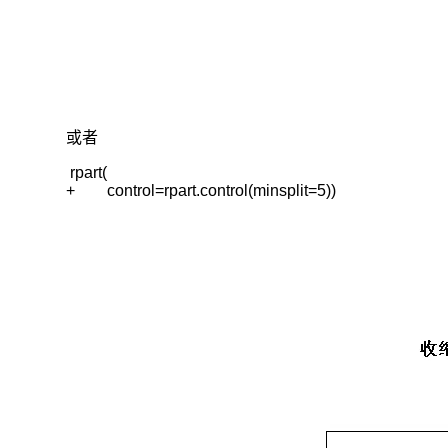
或者
 rpart( 

+        control=rpart.control(minsplit=5))