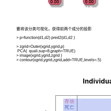
要将该分类可视化，获得前两个成分的投影
> p=function(d1,d2) pred2(d1,d2 )

> zgrid=Outer(xgrid,ygrid,p)

 PCA(  quali.sup=8,graph=TRUE)

> image(xgrid,ygrid,zgrid )

> contour(xgrid,ygrid,zgrid,add=TRUE,levels=.5)