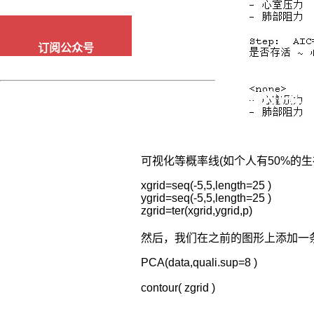
以
直
接
订阅公众号
可
视
化
高
纬
度
数
据，
可视化等概率线(如个人有50%的生
然
后
xgrid=seq(-5,5,length=25 )

ygrid=seq(-5,5,length=25 )

你
zgrid=ter(xgrid,ygrid,p)
可
以
然后，我们在之前的图形上添加一
从
中
PCA(data,quali.sup=8 )

找
到
contour( zgrid )
答