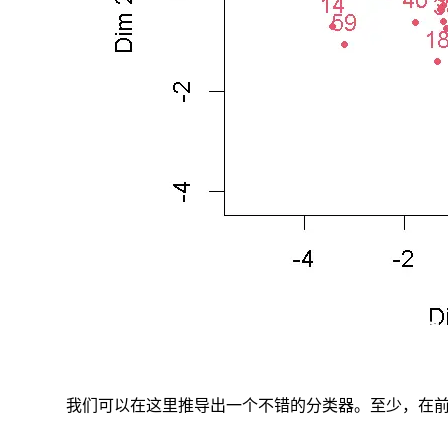
将
高
纬
度
数
据
可
视
化
有
几
个
重
要
的
目
的,
就
是
我们可以在这里推导出一个不错的分类器。至少，在
找
到