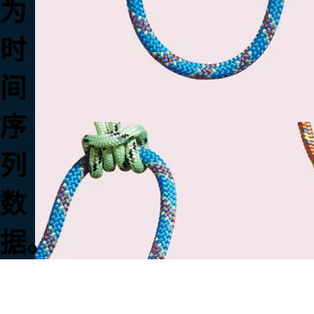
为
时
间
序
列
数
据。