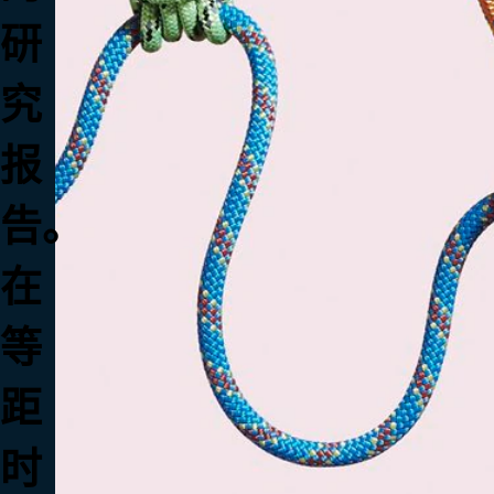
研
究
报
告。
在
等
距
时