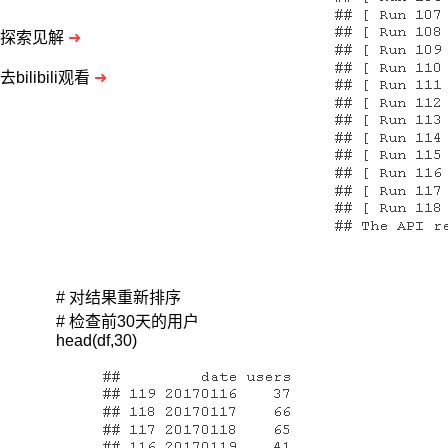
个
月
探索见解
➜
体
重
去bilibili观看
➜
而
言，
这
个
月
的
数
据
影
响
力
# 对结果重新排序 

更
# 检查前30天的用户

大
head(df,30)
些。
假
设
随
着
时