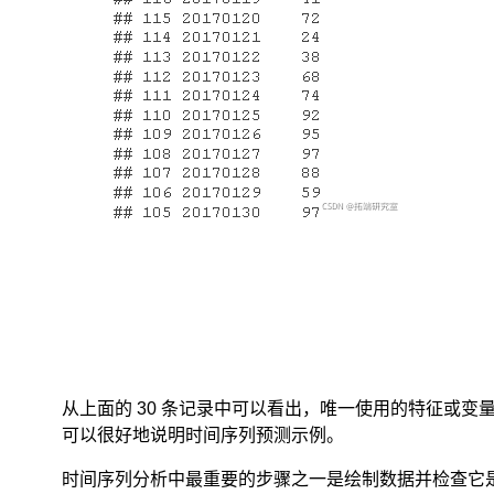
间
变
化
权
重
以
指
数
方
式
下
降
——
最
近
为
0.8，
然
从上面的 30 条记录中可以看出，唯一使用的特征或
后
0.8**2，
可以很好地说明时间序列预测示例。
0.8**3…，
最
时间序列分析中最重要的步骤之一是绘制数据并检查它