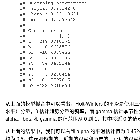
值，
是
这
个
时
间
步
长
上
的
实
际
数
据。
从上面的模型拟合中可以看出，Holt-Winters 的平滑是使
水平）分量，β 估计趋势分量的斜率，而 gamma 估计季
可
alpha、beta 和 gamma 的值范围从 0 到 1，其中接近
以
是
从上面的结果中，我们可以看到 alpha 的平滑估计值为 0.4524278，b
0
约为 0.5，这表明短期的、近期的观察和历史的、更远的观察
和