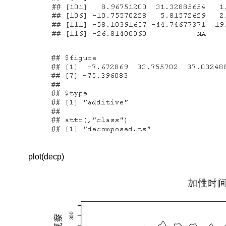
旧
信
息
来
实
现，
而
相
关
的
新
旧
信
息
的
plot(decp)
权
重
由
一
个
可
调