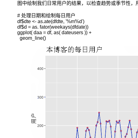
终
图中绘制我们日常用户的结果，以检查趋势或季节性，
年
代
# 处理日期和绘制每日用户

久
df$dte <- as.ate(dfdte, '%m%d')

远
df$d = as. fator(weekays(dfdate))

的
ggplot( daa = df, as( dateusers )) + 

  geom_line()
数
据
权
重
将
接
近
于
0。
将
权
重
按
照
指
数
级