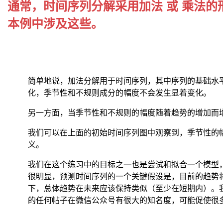
通常，时间序列分解采用
加法
或
乘法
的
数
平
本例中涉及这些。
滑
法
的
递
推
关
简单地说，加法分解用于时间序列，其中序列的基础水
系
化，季节性和不规则成分的幅度不会发生显着变化。
如
下：
另一方面，当季节性和不规则的幅度随着趋势的增加而
我们可以在上面的初始时间序列图中观察到，季节性的
义。
我们在这个练习中的目标之一也是尝试和拟合一个模型
很明显，预测时间序列的一个关键假设是，目前的趋势
下，总体趋势在未来应该保持类似（至少在短期内）。
的任何帖子在微信公众号有很大的知名度，可能促使很
其
中，