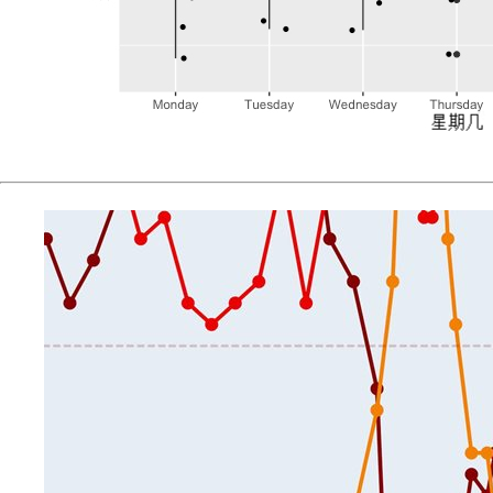
季
节
性
的
序
列，
二
次
指
数
平
滑
法
针
对
有
趋
势
但
没
有
季
节