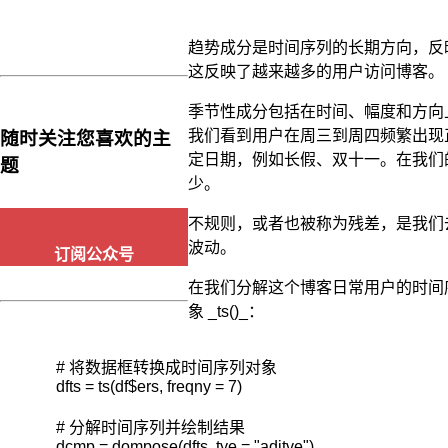
序
列。
“Holt-
趋势成分是时间序列的长期方向，反
Winters”
这反映了越来越多的用户访问博客。
有
时
季节性成分包括在时间、幅度和方向
特
我们看到用户在周三到周四频繁出现
随时关注您喜欢的主
指
三
定日期，例如长假、双十一。在我们
题
次
少。
指
数
不规则，或者也被称为残差，是我们
平
波动。
订阅公众号
滑
法。
在我们分解这个博客日常用户的时间
象 _ts()_：
所
有
的
# 将数据框转换成时间序列对象

指
dfts = ts(df$ers, freqny = 7)

数
平
# 分解时间序列并绘制结果

滑
dcmp = dompose(dfts, tye = "aditve")
