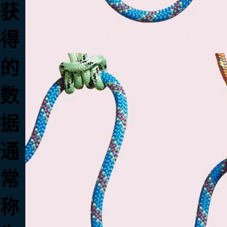
获
得
的
数
据
通
常
称