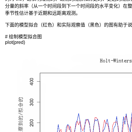
1
分量的斜率（从一个时间段到下一个时间段的水平变化）在整个序列
之
季节性估计基于近期和远距离观测。
间
的
下面的模型拟合（红色）和实际观察值（黑色）的图有助于
任
意
# 绘制模型拟合图

值，
plot(pred)
它
控
制
着
新
旧
信
息
之
间
的
平
衡：
当