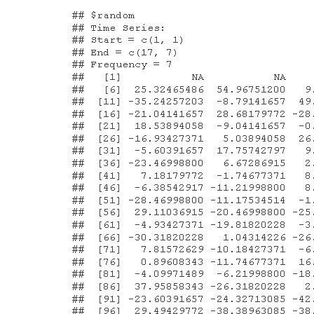
间
步
长
的
数
据
中
包
含
的
新
信
息。
它
们
通
过”
混
合
“新
信
息
和