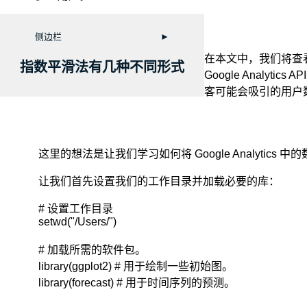
显
然
的
侧边栏
►
思
在本文中，我们将查
路
指数平滑法有几种不同形式
是：
Google Analy
认
客可能会吸引的用户
为
离
着
预
这里的想法是让我们学习如何将 Google Analytic
测
点
让我们首先设置我们的工作目录并加载必要的库：
越
近
# 设置工作目录

的
setwd("/Users/")

点，
作
# 加载所需的软件包。

用
越
library(ggplot2) # 用于绘制一些初始图。

大。
library(forecast) # 用于时间序列的预测。
比
如