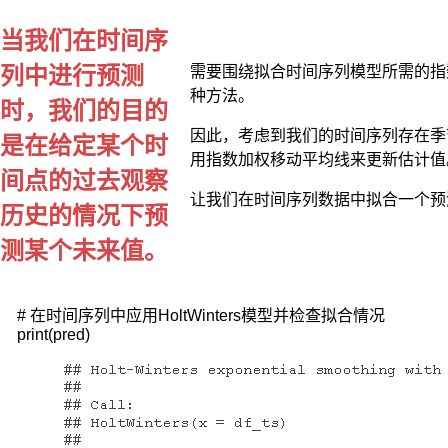
当我们在时间序
是
时
列中进行预测
需要围绕拟合时间序列模型所需的指
间
种方法。
步
时，我们的目的
长
因此，考虑到我们的时间序列存在季
i（理
是在给定某个时
解
用指数加权移动平均线来更新估计值
间点的过去观察
为
第
让我们在时间序列数据中拟合一个预
历史的情况下预
i
个
测某个未来值。
时
间
点）
上
# 在时间序列中应用HoltWinters模型并检查拟合情况

print(pred)
经
过
平
滑
后
的