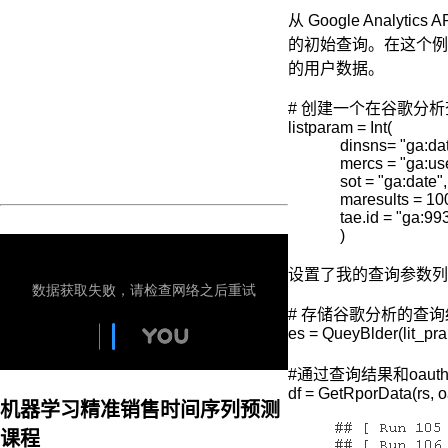
我
从 Google Anal
这
的初始查询。在这个例子中
个
的用户数据。
月
体
# 创建一个在谷歌分析
重
listparam = Int(

100
             dinsns= "ga:dat
斤，
             mercs = "ga:us
去
             sot = "ga:date",

年
             maresults = 10
某
             tae.id = "ga:
个
             )
月
120
设置了我的查询参数列表，我
斤，
显
# 存储谷歌分析的查询
然
es = QueyBlder(lit_pra
对
于
#通过查询结果和oauth从G
预
df = GetRporData(rs, o
机器学习精准销售时间序列预测
测
下
课程