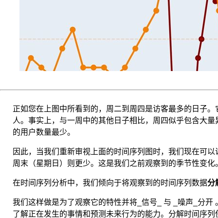
性
的
序
列，
三
次
指
数
平
滑
法
正如您在上图中所看到的，周二到周四是访客最多的日子。它
针
人。事实上，与一周中的其他日子相比，周四似乎包含大量
对
的用户数量最少。
有
趋
因此，当我们重新审视上面的时间序列图时，我们现在可以
势
也
周末（星期日）则更少。这是我们之前观察到的季节性变化
有
季
在时间序列分析中，我们倾向于将观察到的时间序列数据
分
节
性
我们这样做是为了观察它的特性并将_信号_ 与 _噪声_分
的
了解正在发生的事情和预测未来行为的能力。分解时间序列