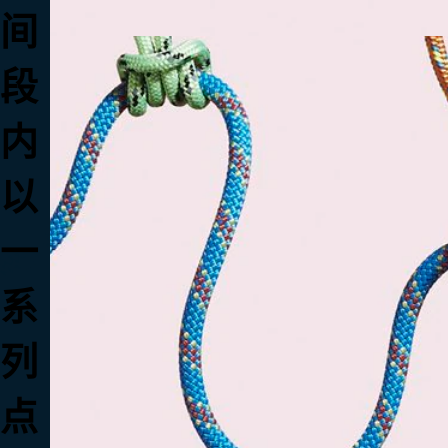
间
段
内
以
一
系
列
点