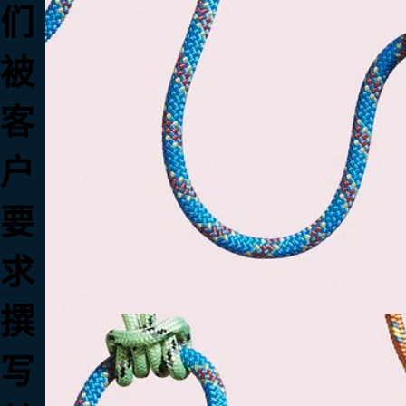
们
被
客
户
要
求
撰
写