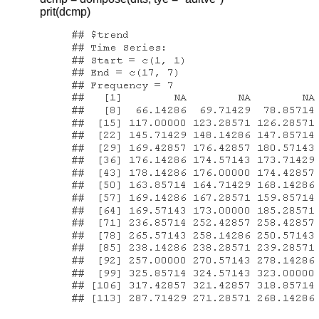
法
prit(dcmp)
都
要
更
新
上
一
时
间
步
长
的
计
算
结
果，
并
使
用
当
前
时