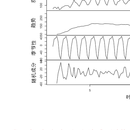
整
的
参
数
来
控
制。
1
一
次
指
数
平
滑
法
一
次
指