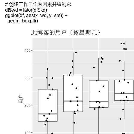
法
# 创建工作日作为因素并绘制它

有
df$wd = fator(df$kd)

几
ggplot(df, aes(x=wd, y=srs)) + 

种
  geom_boxplt()
不
同
形
式：
一
次
指
数
平
滑
法
针
对
没
有
趋
势
和