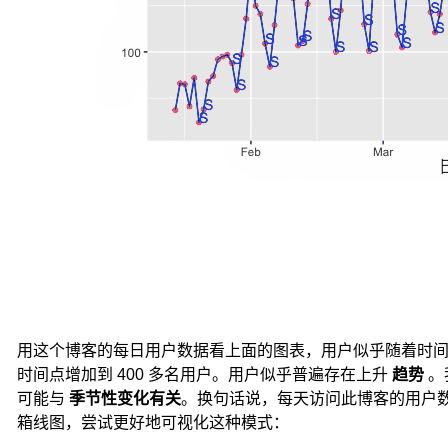
进
行
衰
减，
这
就
是
指
数
平
滑
法
的
基
本
思
想。
用这个博客的每日用户数据看上面的图表，用户似乎随着时间的
时间点增加到 400 多名用户。用户似乎普遍存在上升
趋势
。
指
数
可能与
季节性变化有关
。换句话说，每天访问此博客的用户
平
箱线图，尝试更好地可视化这种模式：
滑