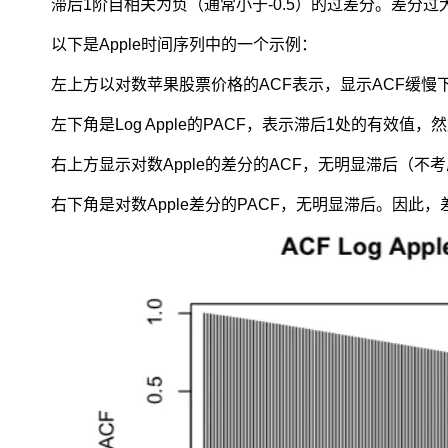
滞后1阶自相关为负（通常小于-0.5）的过差分。差分
掷
得
以下是Apple时间序列中的一个示例：
到
多
左上方以对数苹果股票价格的ACF表示，显示ACF缓
个
观
左下角是Log Apple的PACF，表示滞后1处的有效值，然后
测
右上方显示对数Apple的差分的ACF，无明显滞后（不
值，
忽
右下角是对数Apple差分的PACF，无明显滞后。因此，差
略
时
间
的
差
异）。
而
时
间
序
列
数