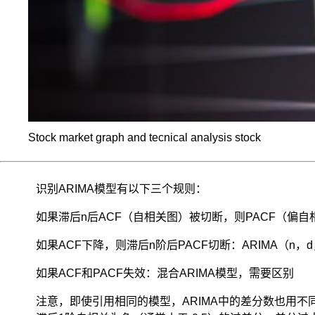
机
变
量
可
以
得
到
多
个
观
Stock market graph and tecnical analysis stock
测
值
（比
识别ARIMA模型有以下三个规则：
如
骰
如果滞后n后ACF（自相关图）被切断，则PACF（偏自相
子
点
如果ACF下降，则滞后n阶后PACF切断：ARIMA（n，d
数，
可
如果ACF和PACF失效：混合ARIMA模型，需要区别
以
反
注意，即使引用相同的模型，ARIMA中的差分数也用不同的
复