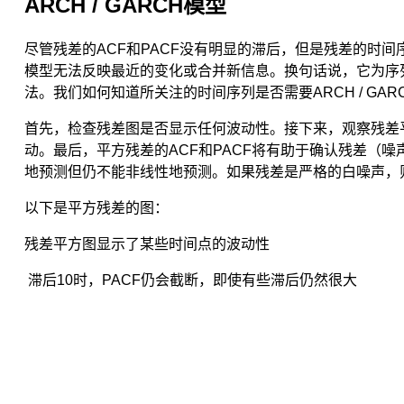
ARCH / GARCH模型
是
历
史，
尽管残差的ACF和PACF没有明显的滞后，但是残差的时
因
模型无法反映最近的变化或合并新信息。换句话说，它为序列
此
法。我们如何知道所关注的时间序列是否需要ARCH / GAR
只
能
首先，检查残差图是否显示任何波动性。接下来，观察残差平
用
动。最后，平方残差的ACF和PACF将有助于确认残差（
历
地预测但仍不能非线性地预测。如果残差是严格的白噪声，则
史
数
以下是平方残差的图：
据
来
残差平方图显示了某些时间点的波动性
预
测
滞后10时，PACF仍会截断，即使有些滞后仍然很大
未
来。
但
是，
如
果