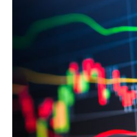
传
统
的
统
计
数
据
结
构
不
同。
最
大
的
区
别
在
于，
传
统
随