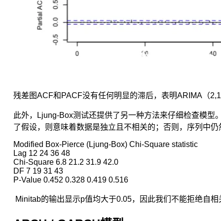
预
测
未
来。
但
是
未
来
是
残差图ACF和PACF没有任何明显的滞后，表明ARIMA（2
不
可
此外，Ljung-Box测试还提供了另一种方法来仔细检查模
知
了假设，则意味着数据是独立且不相关的；否则，序列中仍
的，
我
Modified Box-Pierce (Ljung-Box) Chi-Square statistic

Lag 12 24 36 48

们
Chi-Square 6.8 21.2 31.9 42.0

拥
DF 7 19 31 43

有
P-Value 0.452 0.328 0.419 0.516
的
数
Minitab的输出显示p值均大于0.05，因此我们不能拒绝
据
都