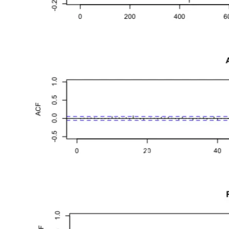
精
度
低
的
问
题。
原
因
二：
研
究
时
间
序
列
的
最
终
目
的
是，