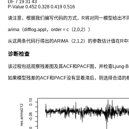
DF 7 19 31 43

发
P-Value 0.452 0.328 0.419 0.516
现
内
请注意，根据我们编写代码的方式，R将对同一模型给出不同的估计。例如：
在
arima（difflog.appl，order = c（2,0,2））
关
联，
从这两条代码行得出的ARIMA（2,1,2）的参数估计值在
缓
解
诊断检查
了
由
于
该过程包括观察残差图及其ACF和PACF图，并检查Ljung-B
样
本
如果模型残差的ACF和PACF没有显着滞后，则选择合适的
容
量
少
导
致
的
估
计