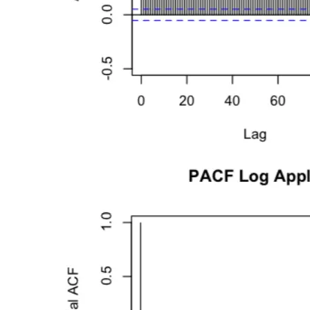
据
中，
每
个
随
机
变
量
只
有
一
个
观
测
值
（比
如
设
收
盘
价