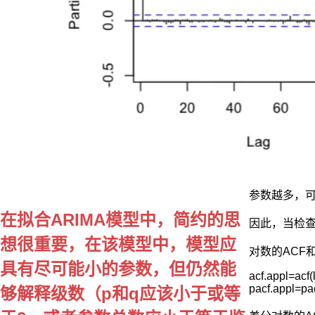
为
研
究
的
随
机
变
量，
每
天
只
有
一
个
参数越多，
收
在拟合ARIMA模型中，简约的思
因此，当检查
盘
价，
想很重要，在该模型中，模型应
对数的ACF和
不
具有尽可能小的参数，但仍然能
同
acf.appl=acf(l
日
pacf.appl=pa
够解释级数（p和q应该小于或等
子
的