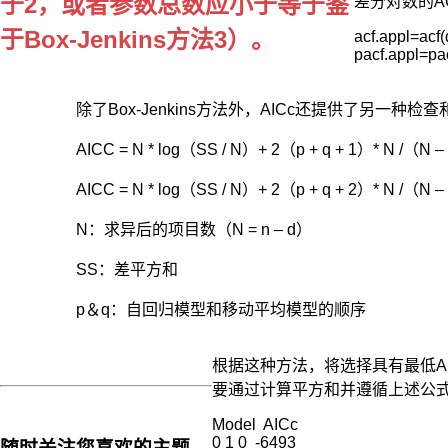
于2，或者参数总数应小于等于鉴
差分对数的AC
价
于Box-Jenkins方法3）。
acf.appl=acf(
格
pacf.appl=pa
服
从
的
除了Box-Jenkins方法外，AICc还提供了另一
分
布
AICC = N * log（SS / N）+ 2（p + q + 1）* N
不
同，
AICC = N * log（SS / N）+ 2（p + q + 2）* N 
即
考
N：求异后的项目数（N = n – d）
虑
SS：差平方和
时
间
p＆q：自回归模型和移动平均模型的顺序
的
差
异）。
根据这种方法，将选择具有最低A
这
要通过计算平方和并遵循上述公
样
一
Model  AICc 

来，
0 1 0  -6493 

随时关注您喜欢的主题