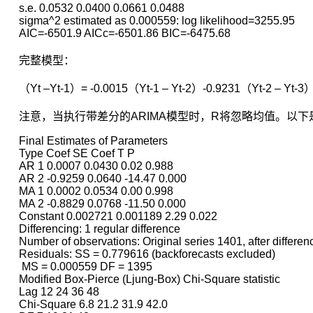
分
s.e. 0.0532 0.0400 0.0661 0.0488

布
sigma^2 estimated as 0.000559: log likelihood=3255.95

的
AIC=-6501.9 AICc=-6501.86 BIC=-6475.68
性
完整模型：
质。
但
（Yt –Yt-1）= -0.0015（Yt-1 – Yt-2）-0.9231（Yt-2 – Yt-3）+
是
通
注意，当执行带差分的ARIMA模型时，R将忽略均值。以下是M
过
平
Final Estimates of Parameters

稳
Type Coef SE Coef T P

性，
AR 1 0.0007 0.0430 0.02 0.988

AR 2 -0.9259 0.0640 -14.47 0.000

从
MA 1 0.0002 0.0534 0.00 0.998

不
MA 2 -0.8829 0.0768 -11.50 0.000

同
Constant 0.002721 0.001189 2.29 0.022

日
Differencing: 1 regular difference

期
Number of observations: Original series 1401, after differen
的
Residuals: SS = 0.779616 (backforecasts excluded)

 MS = 0.000559 DF = 1395

分
Modified Box-Pierce (Ljung-Box) Chi-Square statistic

布
Lag 12 24 36 48

之
Chi-Square 6.8 21.2 31.9 42.0

间