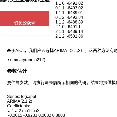
每
1 1 0  -6491.02

0 1 1  -6493.02

个
1 1 1  -6489.01

分
0 1 2  -6492.84

布
1 1 2  -6488.89

订阅公众号
只
2 1 0  -6491.1

能
2 1 1  -6489.14

得
2 1 2  -6501.86
到
一
基于AICc，我们应该选择ARIMA（2,1,2）。这两种
个
观
 summary(arima212)
测
值，
参数估计
数
目
要估算参数，请执行与先前所示相同的代码。结果将提供模型每
太
少，
无
Series: log.appl

ARIMA(2,1,2)

法
Coefficients:

研
 ar1 ar2 ma1 ma2

究
 -0.0015 -0.9231 0.0032 0.8803
