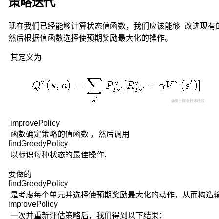
策略迭代
特
殊
现在我们已经能够计算状态值函数，我们应该能够
改进现有
情
然后根据值函数选择使预期奖励最大化的操作。
形，
在
其定义为
这
种
随
机
对
策
中
improvePolicy
对
函数确定策略的值函数 ，然后调用
策
findGreedyPolicy
的
以标识每种状态的最佳操作.
一
方
要做的
findGreedyPolicy
是
无
是考虑每个单元并选择使预期奖励最大化的动作，从而构造
improvePolicy
意
志
一次并重新评估策略后，我们得到以下结果：