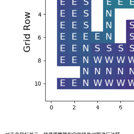
状
态
转
移
概
率
具
有
马
尔
可
夫
性
的
随
机
过
程
即
为
马