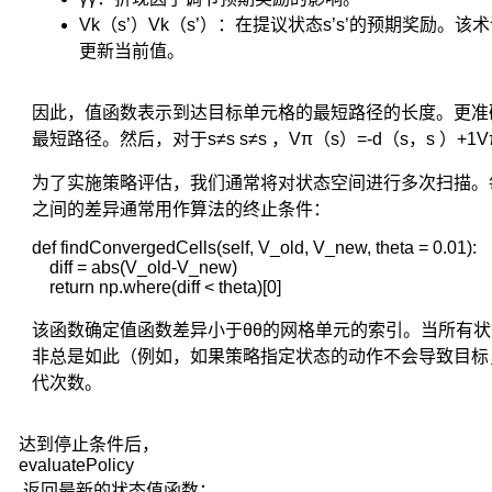
夫
Vk（s’）Vk（s’）：在提议状态s’s’的预期奖
性。
更新当前值。
决
策
因此，值函数表示到达目标单元格的最短路径的长度。更准确
者
根
最短路径。然后，对于s≠s
s≠s
，Vπ（s）=-d（s，s
）+1V
据
为了实施策略评估，我们通常将对状态空间进行多次扫描。
新
观
之间的差异通常用作算法的终止条件：
察
def findConvergedCells(self, V_old, V_new, theta = 0.01):

到
    diff = abs(V_old-V_new)

的
    return np.where(diff < theta)[0]
状
态，
该函数确定值函数差异小于θθ的网格单元的索引。当所有
再
非总是如此（例如，如果策略指定状态的动作不会导致目标
作
代次数。
新
的
决
达到停止条件后，
策，
evaluatePolicy
依
返回最新的状态值函数：