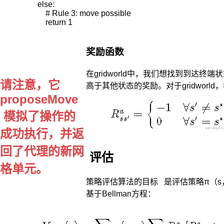
    else:

行
        # Rule 3: move possible

动
集
合
中
奖励函数
选
用
在gridworld中，我们想找到到达
一
请注意，它
高于其他状态的奖励。对于gridworl
个
proposeMove
行
动
模拟了操作的
作
成功执行，并返
出
决
回了代理的新网
策，
评估
系
格单元。
统
策略评估算法
的目标 是评估策略π（s
下
基于Bellman方程：
一
步
（未