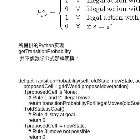
作
出
决
策。
即
根
所提供的Python实现
据
getTransitionProbability
每
并不像数学公式那样明确 ：
个
时
刻
观
def getTransitionProbability(self, oldState, newState, act
察
    proposedCell = gridWorld.proposeMove(action)

到
    if proposedCell is None:

        # Rule 1 and 2: illegal move 

的
        return transitionProbabilityForIllegalMoves(oldSta
状
    if oldState.isGoal():

态，
        # Rule 4: stay at goal

从
        return 0

可
    if proposedCell != newState:

用
        # Rule 3: move not possible

        return 0

的