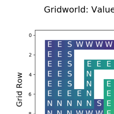
的。
马
尔
可
夫
决
策
过
程
还
可
作
为
马
尔
可
夫
型
随
机
最