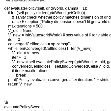
此
def evaluatePolicy(self, gridWorld, gamma = 1):

反
    if len(self.policy) != len(gridWorld.getCells()):

复
        # sanity check whether policy matches dimension of grid
地
        raise Exception("Policy dimension doesn't fit gridworld d
进
    maxIterations = 500

行。
    V_old = None

马
    V_new = initValues(gridWorld) # sets value of 0 for viable ce
    iter = 0

尔
    convergedCellIndices = np.zeros(0)

可
    while len(ConvergedCellIndices) != len(V_new):

夫
        V_old = V_new

性
        iter += 1

是
        V_new = self.evaluatePolicySweep(gridWorld, V_old, 
指
        convergedCellIndices = self.findConvergedCells(V_old,
        if iter > maxIterations:

一
            break

个
    print("Policy evaluation converged after iteration: " + str(iter)
随
    return V_new
机
过
程
该
未
evaluatePolicySweep
来