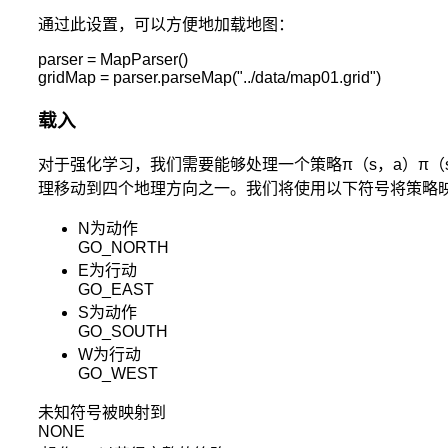
程
理
通过此设置，可以方便地加载地图：
论
parser = MapParser()

的
gridMap = parser.parseMap("../data/map01.grid")
随
机
载入
动
态
对于强化学习，我们需要能够处理一个策略π（s，a）π（s，
系
理移动到四个地理方向之一。我们将使用以下符号将策略
统
的
N为动作
最
GO_NORTH
优
E为行动
决
GO_EAST
策
S为动作
过
GO_SOUTH
程。
W为行动
马
GO_WEST
尔
可
未知符号被映射到
夫
NONE
决