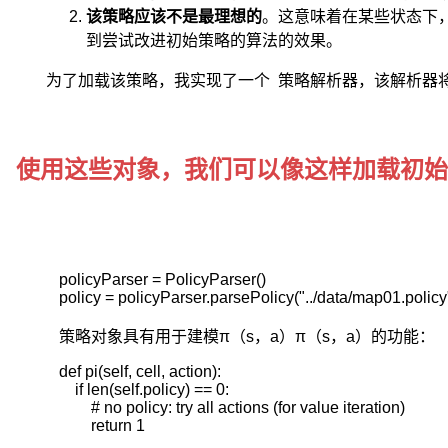
尔
该策略应该不是最理想的
。这意味着在某些状态下
可
到尝试改进初始策略的算法的效果。
夫
型
为了加载该策略，我实现了一个
策略解析器
，该
解析器
随
机
动
态
使用这些对象，我们可以像这样加载初始
规
划，
属
于
运
筹
policyParser = PolicyParser()

学
policy = policyParser.parsePolicy("../data/map01.policy
中
策略对象具有用于建模π（s，a）π（s，a）的功能：
数
学
def pi(self, cell, action):

规
    if len(self.policy) == 0:

划
        # no policy: try all actions (for value iteration)

的
        return 1

一