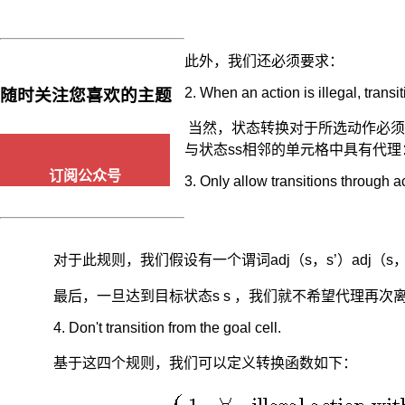
连
续
地
此外，我们还必须要求：
观
察
2. When an action is illegal, transi
随时关注您喜欢的主题
具
有
当然，状态转换对于所选动作必须有
马
与状态ss相邻的单元格中具有代理
尔
订阅公众号
可
3. Only allow transitions through a
夫
性
的
随
对于此规则，我们假设有一个谓词adj（s，s’）adj（s
机
动
最后，一旦达到目标状态s
s
，我们就不希望代理再次
态
4. Don't transition from the goal cell.
系
统，
基于这四个规则，我们可以定义转换函数如下：
序
贯
地