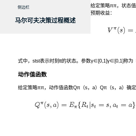
给定策略ππ，状态值
侧边栏
预期收益：
马尔可夫决策过程概述
式中，stst表示时刻tt的状态。参数γ∈[0,1]γ∈[0,1]称为
动作值函数
给定策略ππ，动作值函数Qπ（s，a）Qπ（s，a）确