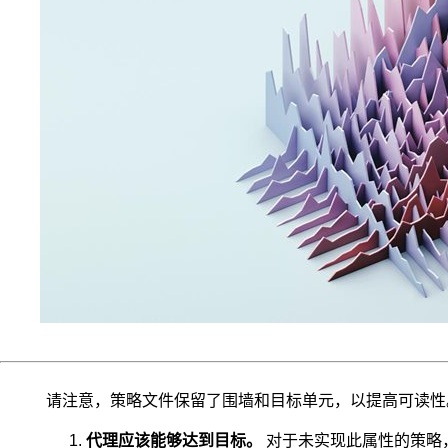
过
程
与
确
定
性
的
动
态
规
划
相
结
合
的
产
物，
故
又
请注意，策略文件保留了围墙和目标单元，以提高可读性
称
马
代理应该能够达到目标。
对于未实现此属性的策略