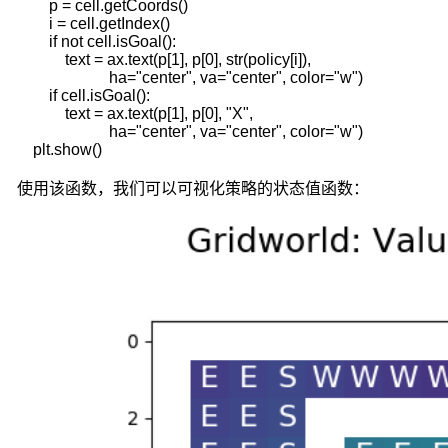
        p = cell.getCoords()

可
        i = cell.getIndex()

夫
        if not cell.isGoal():

            text = ax.text(p[1], p[0], str(policy[i]),

性
                       ha="center", va="center", color="w")

又
        if cell.isGoal():

可
            text = ax.text(p[1], p[0], "X",

简
                       ha="center", va="center", color="w")

单
    plt.show()
叙
述
使用该函数，我们可以可视化策略的状态值函数：
为
状
态
转
移
概
率
的
无
后
效
性。