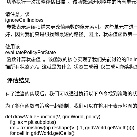
功能执行一次策略评估扫描 。该函数遍历网格中的所有单元
发
展
请注意，该
的
ignoreCellIndices
概
参数表示后续扫描未更改值函数的像元索引。这些单元在进一步的
率
规
好，因为我们只是想找到最短的路径。因此，状态值函数第
律
使用该
与
evaluatePolicyForState
观
函数计算状态值 。该函数的核心实现了我们先前讨论的Bell
察
之
描所有状态s’s’。这就是为什么
状态生成器
仅生成可能实际
前
的
评估结果
历
史
有了适当的实现后，我们可以通过执行以下命令找到策略的状
无
关
为了将值函数与策略一起绘制，我们可以在将用于表示地图的一维数组
的
def drawValueFunction(V, gridWorld, policy):

性
    fig, ax = plt.subplots()

质。
    im = ax.imshow(np.reshape(V, (-1, gridWorld.getWidth())))

马
    for cell in gridWorld.getCells():

尔