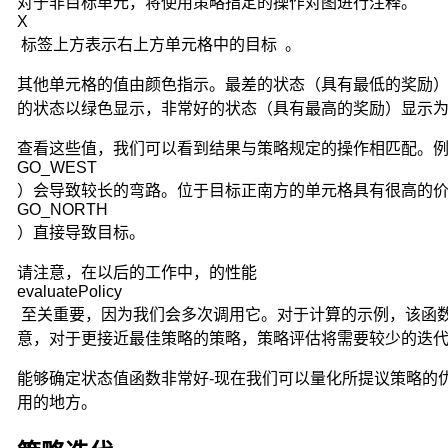
对于非目标单元，将使用策略指定的操作对图进行注释。
尔
X
可
标签上方表示右上方单元格中的目标 。
夫
过
其他单元格的值由颜色指示。最差的状态（具有最低的奖励
程。
的状态以绿色显示，非常好的状态（具有最高的奖励）显示
马
尔
查看这些值，我们可以看到结果与策略规定的操作相匹配。
可
GO_WEST
夫
）会导致较长的弯路。位于目标正南方的单元格具有很高的
决
GO_NORTH
策
）直接导致目标。
过
程
请注意，在以后的工作中，的性能
又
evaluatePolicy
可
至关重要，因为我们会多次调用它。对于计算的示例，该函数
看
意，对于更接近最佳策略的策略，策略评估将需要较少的迭
作
随
能够确定状态值函数非常好-现在我们可以量化所提议策略的
机
用的地方。
对
策
的