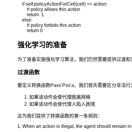
    if self.policyActionForCell(cell) == action:

个
        # policy allows this action

分
        return  1

支。
    else:

        # policy forbids this action

马
        return 0
尔
可
强化学习的准备
夫
决
为了准备实施强化学习算法，我们仍然需要提供过渡和
策
过
过渡函数
程
是
指
要定义转换函数Pass’Pss’a，我们首先需要区分非法
决
策
如果该动作会使代理脱离网格
者
如果该动作会使代理人陷入困境
周
期
这为我们提供了转换函数的第一条规则：
地
1. When an action is illegal, the agent should remain in 
或