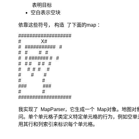
表明目标
空白表示空块
依靠这些符号， 构造
了下面的map
：
马
###################

#                X#

尔
#   ###########   #

可
#   #         #   #

夫
#   # ####### #   #

决
#   # #     # #   #

策
#     #  #  #     #

过
#        #        #

#                 #

程
###             ###

是
#                 #

基
###################
于
马
我实现了
MapParser
，它生成一个
Map对象
。地图对象控
尔
问。单个单元格子类定义特定单元格的行为，例如空单
可
用其行和列索引来标识每个单元格。
夫
过