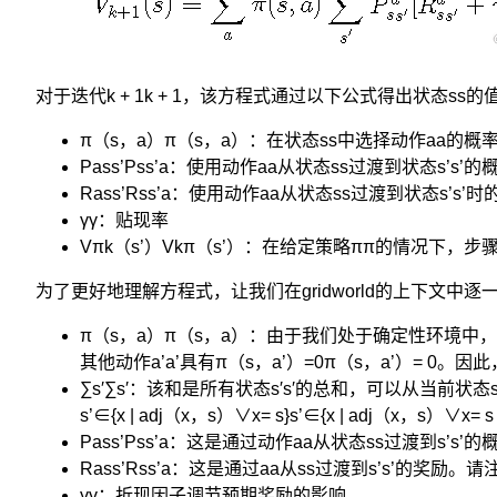
来）
的
状
态
对于迭代k + 1k + 1，该方程式通过以下公式得出状态ss的
是
随
π（s，a）π（s，a）：在状态ss中选择动作aa的概
机
Pass’Pss’a：使用动作aa从状态ss过渡到状态s’s’的
的，
Rass’Rss’a：使用动作aa从状态ss过渡到状态s’s’
并
且
γγ：贴现率
其
Vπk（s’）Vkπ（s’）：在给定策略ππ的情况下，步骤k
状
态
为了更好地理解方程式，让我们在gridworld的上下文中逐
转
移
π（s，a）π（s，a）：由于我们处于确定性环境中，因
概
其他动作a’a’具有π（s，a’）=0π（s，a’）= 0
率
∑s′∑s′：该和是所有状态s′s′的总和，可以从当前状
具
s’∈{x | adj（x，s）∨x= s}s’∈{x | adj（x，s）∨x= s
有
Pass’Pss’a：这是通过动作aa从状态ss过渡到s’s’的
马
Rass’Rss’a：这是通过aa从ss过渡到s’s’的奖励。
尔
γγ：折现因子调节预期奖励的影响。
可