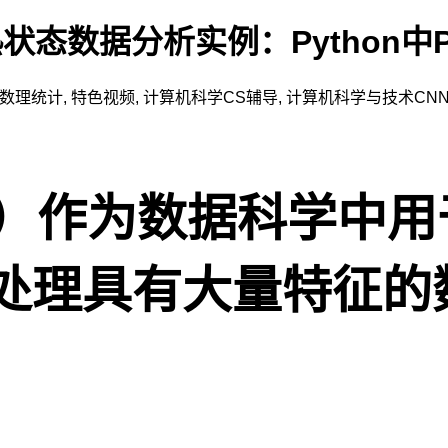
态数据分析实例：Python中P
数理统计
,
特色视频
,
计算机科学CS辅导
,
计算机科学与技术
CN
A）作为数据科学中
处理具有大量特征的