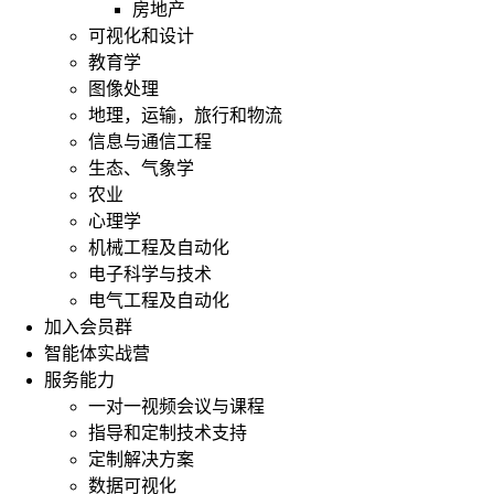
房地产
可视化和设计
教育学
图像处理
结
地理，运输，旅行和物流
合
信息与通信工程
方
生态、气象学
式：
农业
PCA-
LDA
心理学
算
机械工程及自动化
法
电子科学与技术
结
电气工程及自动化
合
加入会员群
了
PCA
智能体实战营
和
服务能力
LDA
一对一视频会议与课程
的
指导和定制技术支持
优
定制解决方案
点，
先
数据可视化