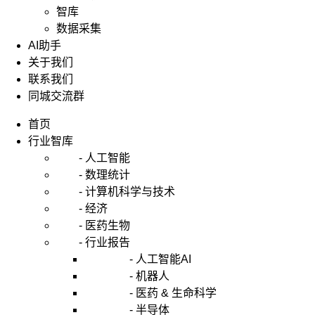
使
智库
用
数据采集
PCA
AI助手
对
关于我们
数
据
联系我们
进
同城交流群
行
降
首页
维，
行业智库
去
- 人工智能
除
- 数理统计
噪
- 计算机科学与技术
声
- 经济
和
- 医药生物
冗
余
- 行业报告
信
- 人工智能AI
息，
- 机器人
然
- 医药 & 生命科学
后
- 半导体