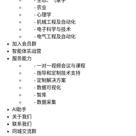
- 生态、气象学
分
- 农业
类。
- 心理学
计
- 机械工程及自动化
算
过
- 电子科学与技术
程：
- 电气工程及自动化
首
加入会员群
先，
智能体实战营
使
服务能力
用
- 一对一视频会议与课程
PCA
对
- 指导和定制技术支持
数
- 定制解决方案
据
- 数据可视化
进
- 智库
行
- 数据采集
降
AI助手
维，
得
关于我们
到
联系我们
降
同城交流群
维