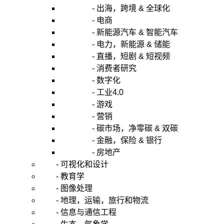
再
- 出海，跨境 & 全球化
使
- 电商
用
LDA
- 新能源汽车 & 智能汽车
对
- 电力，新能源 & 储能
降
- 直播，短剧 & 短视频
维
- 消费者研究
后
- 数字化
的
- 工业4.0
数
据
- 游戏
进
- 营销
行
- 碳市场，净零碳 & 双碳
进
- 金融，保险 & 银行
一
- 房地产
步
- 可视化和设计
的
- 教育学
特
征
- 图像处理
提
- 地理，运输，旅行和物流
取
- 信息与通信工程
和