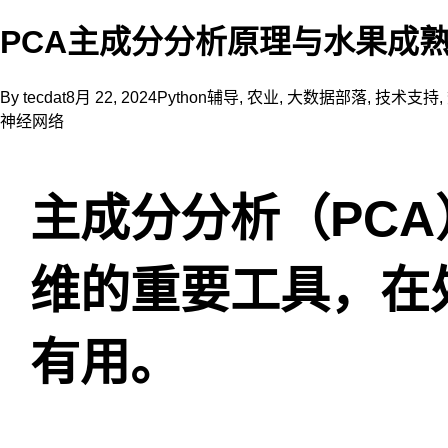
后
PCA主成分分析原理与水果成熟状
的
数
据
By
tecdat
8月 22, 2024
Python辅导
,
农业
,
大数据部落
,
技术支持
,
集。
神经网络
然
后，
对
降
主成分分析（PC
维
后
的
维的重要工具，在
数
据
集
进
有用。
行
LDA
分
析，
得