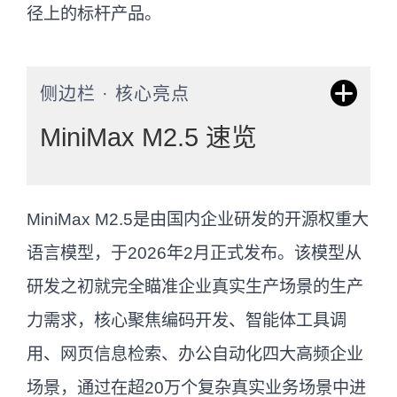
径上的标杆产品。
侧边栏 · 核心亮点
MiniMax M2.5 速览
开源大模型，专注编码、智能体调用、办
MiniMax M2.5是由国内企业研发的开源权重大
公自动化。通过20万+复杂场景强化学习，
语言模型，于2026年2月正式发布。该模型从
具备架构师级规划能力。标准版50token/
研发之初就完全瞄准企业真实生产场景的生产
秒，闪电版100token/秒，核心能力一致，
力需求，核心聚焦编码开发、智能体工具调
成本极低。2026年2月发布，支持10+编程
用、网页信息检索、办公自动化四大高频企业
语言，函数调用效率提升20%。
场景，通过在超20万个复杂真实业务场景中进