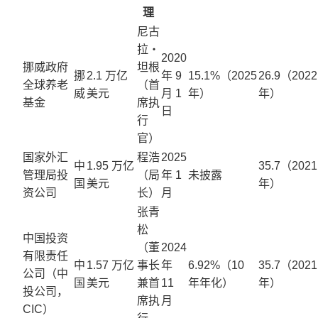
理
尼古
拉・
2020
挪威政府
坦根
挪
2.1 万亿
年 9
15.1%（2025
26.9（2022
全球养老
（首
威
美元
月 1
年）
年）
基金
席执
日
行
官）
国家外汇
程浩
2025
中
1.95 万亿
35.7（2021
管理局投
（局
年 1
未披露
国
美元
年）
资公司
长）
月
张青
松
中国投资
（董
2024
有限责任
中
1.57 万亿
事长
年
6.92%（10
35.7（2021
公司（中
国
美元
兼首
11
年年化）
年）
投公司，
席执
月
CIC）