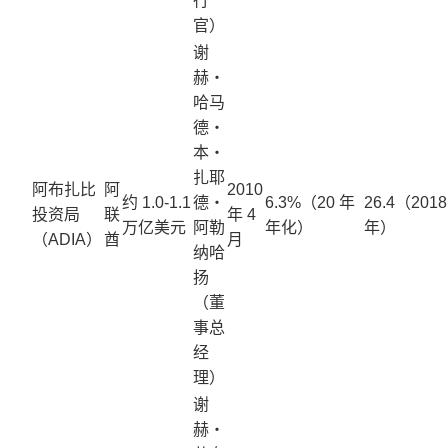
行
官）
谢
赫・
哈马
德・
本・
扎耶
阿布扎比
阿
2010
约 1.0-1.1
德・
6.3%（20 年
26.4（2018
投资局
联
年 4
万亿美元
阿勒
年化）
年）
（ADIA）
酋
月
纳哈
扬
（董
事总
经
理）
谢
赫・