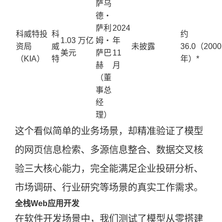
萨乌
德・
萨利
2024
科威特投
科
约
1.03 万亿
姆・
年
资局
威
未披露
36.0（2000
美元
萨巴
11
（KIA）
特
年）*
赫
月
（董
事总
经
理）
这个看似简单的业务场景，却精准验证了模型
的网页信息检索、多源信息整合、数据交叉核
验三大核心能力，完全能满足企业投研分析、
市场调研、行业研究等场景的真实工作需求。
全栈Web应用开发
在软件开发场景中，我们测试了模型从零搭建