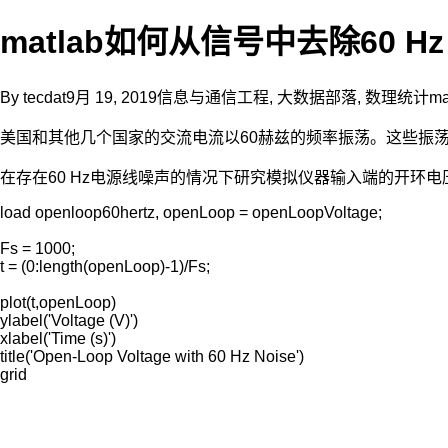
matlab如何从信号中去除60 H
By
tecdat
9月 19, 2019
信息与通信工程
,
大数据部落
,
数理统计
ma
美国和其他几个国家的交流电流以60赫兹的频率振荡。这些振
在存在60 Hz电源线噪声的情况下研究模拟仪器输入端的开环电压
load openloop60hertz, openLoop = openLoopVoltage;

Fs = 1000;

t = (0:length(openLoop)-1)/Fs;

plot(t,openLoop)

ylabel('Voltage (V)')

xlabel('Time (s)')

title('Open-Loop Voltage with 60 Hz Noise')

grid
 ​