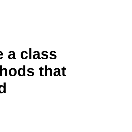
e a class
thods that
nd