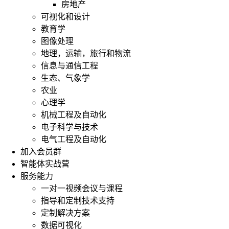
房地产
可视化和设计
教育学
图像处理
地理，运输，旅行和物流
现
信息与通信工程
在
生态、气象学
提
农业
到
心理学
了
机械工程及自动化
代
电子科学与技术
写
电气工程及自动化
服
加入会员群
务，
智能体实战营
肯
服务能力
定
一对一视频会议与课程
很
指导和定制技术支持
多
定制解决方案
人
数据可视化