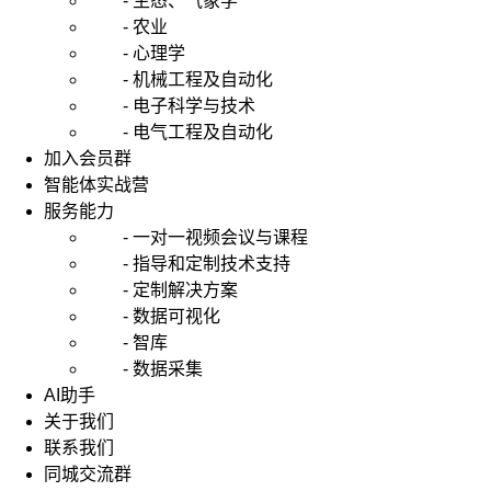
- 生态、气象学
供
- 农业
很
- 心理学
多
- 机械工程及自动化
的
- 电子科学与技术
帮
- 电气工程及自动化
助，
加入会员群
不
智能体实战营
过
服务能力
其
- 一对一视频会议与课程
实
- 指导和定制技术支持
代
- 定制解决方案
写
- 数据可视化
机
- 智库
构
- 数据采集
在
AI助手
国
关于我们
外
联系我们
会
同城交流群