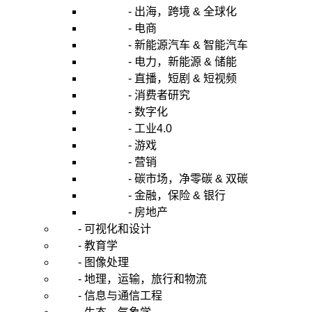
写
- 出海，跨境 & 全球化
作
- 电商
业
- 新能源汽车 & 智能汽车
的
- 电力，新能源 & 储能
服
- 直播，短剧 & 短视频
务
- 消费者研究
行
- 数字化
业
- 工业4.0
的，
- 游戏
能
- 营销
够
- 碳市场，净零碳 & 双碳
为
- 金融，保险 & 银行
有
- 房地产
需
- 可视化和设计
求
- 教育学
的
- 图像处理
学
- 地理，运输，旅行和物流
生
- 信息与通信工程
提