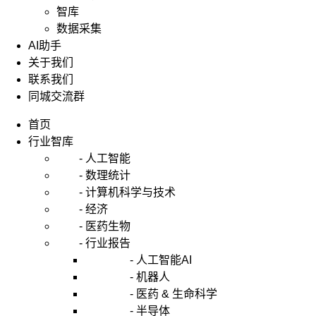
都
智库
不
数据采集
会
AI助手
觉
关于我们
得
联系我们
陌
同城交流群
生，
就
首页
算
行业智库
是
- 人工智能
国
- 数理统计
内
- 计算机科学与技术
也
- 经济
是
- 医药生物
有
- 行业报告
着
- 人工智能AI
专
- 机器人
业
- 医药 & 生命科学
代
- 半导体