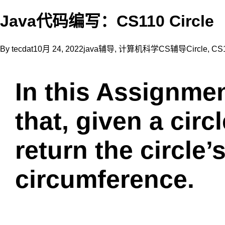
更
获
Java代码编写：CS110 Circle
得
学
By
tecdat
10月 24, 2022
java辅导
,
计算机科学CS辅导
Circle
,
CS
生
的
支
In this Assignmen
持，
这
是
that, given a circ
因
为
return the circle’
国
外
的
circumference.
学
校
对
于