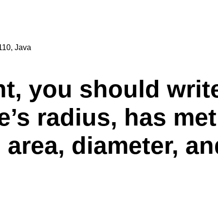
110
,
Java
t, you should writ
le’s radius, has me
s area, diameter, a