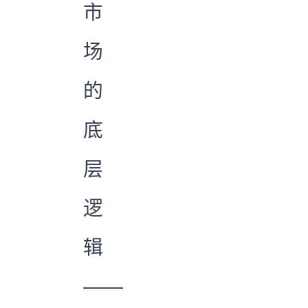
市
场
的
底
层
逻
辑
——