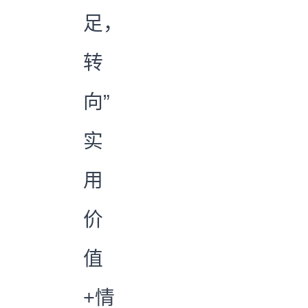
足，
转
向”
实
用
价
值
+情