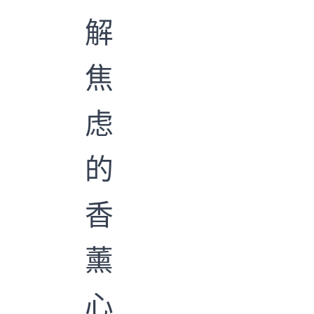
解
焦
虑
的
香
薰
心