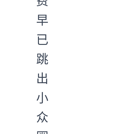
费
早
已
跳
出
小
众