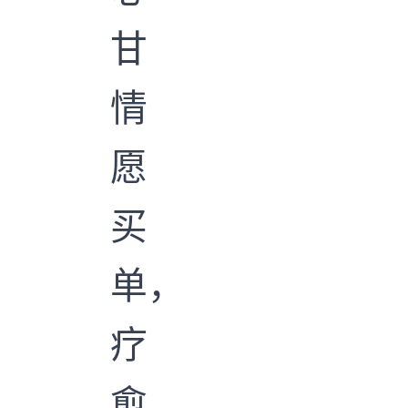
甘
情
愿
买
单，
疗
愈