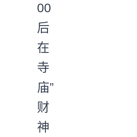
00
后
在
寺
庙”
财
神