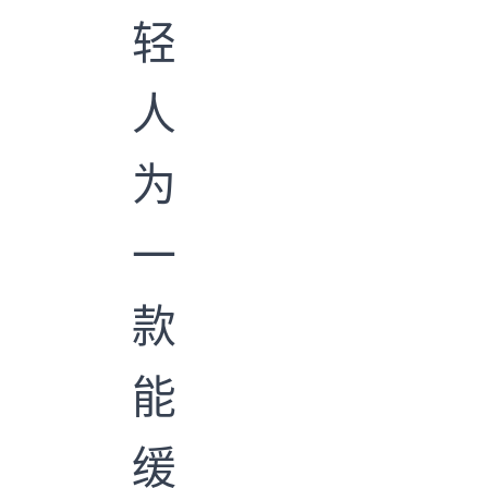
轻
人
为
一
款
能
缓