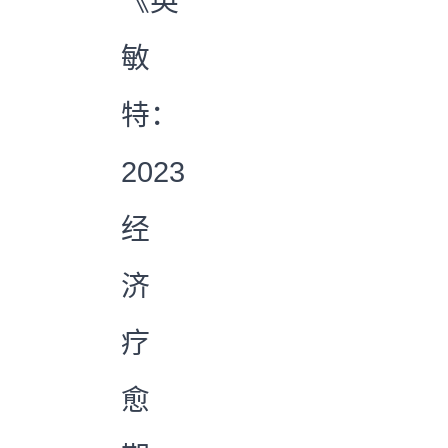
《英
敏
特：
2023
经
济
疗
愈