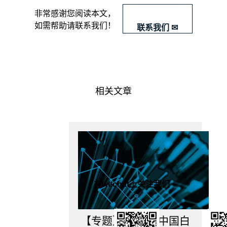
候
​非常感谢您阅读本文，
需
如需帮助请联系我们！
联系我们 ✉
要
做
行
业
分
析？
相关文章
2.
如
何
做
行
业
分
析？
3.
在wechat上关注我们
案
例
学
习
【专题】2024年中国白