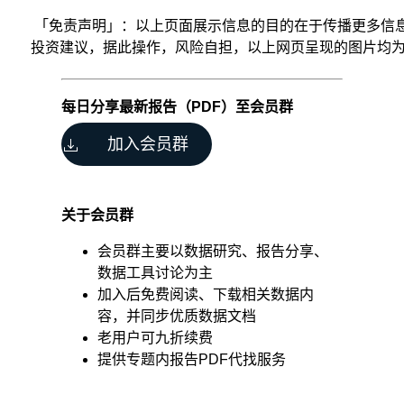
「免责声明」：以上页面展示信息的目的在于传播更多信息
投资建议，据此操作，风险自担，以上网页呈现的图片均为网友自
每日分享最新报告（PDF）至会员群
从
下
加入会员群
面
几
部
分
关于会员群
聊
聊
会员群主要以数据研究、报告分享、
行
数据工具讨论为主
业
加入后免费阅读、下载相关数据内
分
容，并同步优质数据文档
析：
老用户可九折续费
1.
提供专题内报告PDF代找服务
什
么
时