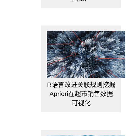
么
时
候
需
要
做
行
业
分
析
呢？
当
R语言改进关联规则挖掘
你
在
Apriori在超市销售数据
对
可视化
自
己
进
行
职
业