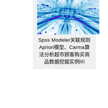
规
划
的
时
候，
会
思
Spss Modeler关联规则
考
选
Apriori模型、Carma算
择
法分析超市顾客购买商
哪
个
品数据挖掘实例￼
行
业
更
好
呢？
当
公
司