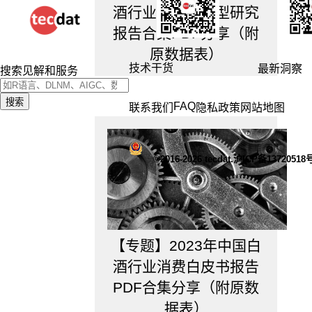
4.
酒行业数字化转型研究
在
工
报告合集PDF分享（附
作
原数据表）
中
技术干货
最新洞察
搜索见解和服务
如
何
应
搜索
FAQ
联系我们
隐私政策
网站地图
用？
5.
在
生
©2016-2026 tecdat.沪ICP备13720518
活
中
如
何
应
【专题】2023年中国白
用？
酒行业消费白皮书报告
PDF合集分享（附原数
1.
什
据表）