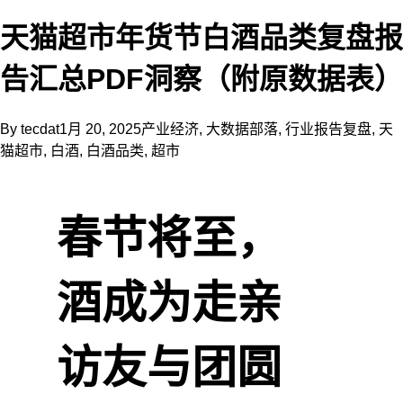
天猫超市年货节白酒品类复盘报
告汇总PDF洞察（附原数据表）
By
tecdat
1月 20, 2025
产业经济
,
大数据部落
,
行业报告
复盘
,
天
猫超市
,
白酒
,
白酒品类
,
超市
春节将至，
酒成为走亲
访友与团圆