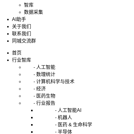
候
智库
需
数据采集
要
AI助手
做
关于我们
行
联系我们
业
同城交流群
分
析？
首页
2.
如
行业智库
何
- 人工智能
做
- 数理统计
行
- 计算机科学与技术
业
- 经济
分
- 医药生物
析？
3.
- 行业报告
案
- 人工智能AI
例
- 机器人
学
- 医药 & 生命科学
习
- 半导体
4.