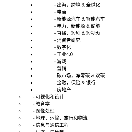
在
- 出海，跨境 & 全球化
工
- 电商
作
- 新能源汽车 & 智能汽车
中
- 电力，新能源 & 储能
如
- 直播，短剧 & 短视频
何
- 消费者研究
应
用？
- 数字化
5.
- 工业4.0
在
- 游戏
生
- 营销
活
- 碳市场，净零碳 & 双碳
中
- 金融，保险 & 银行
如
何
- 房地产
应
- 可视化和设计
用？
- 教育学
- 图像处理
- 地理，运输，旅行和物流
1.
- 信息与通信工程
什