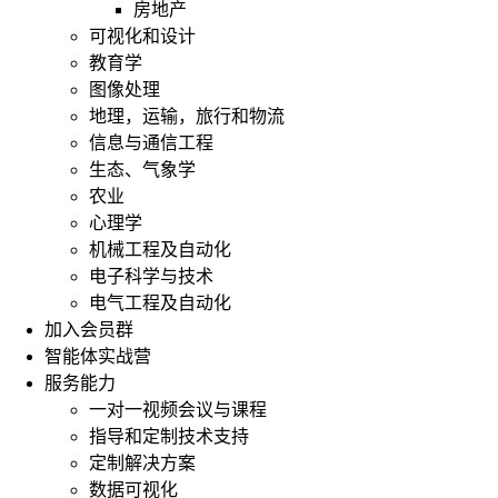
房地产
可视化和设计
教育学
图像处理
地理，运输，旅行和物流
从
信息与通信工程
下
生态、气象学
面
几
农业
部
心理学
分
机械工程及自动化
聊
电子科学与技术
聊
电气工程及自动化
行
加入会员群
业
智能体实战营
分
析：
服务能力
一对一视频会议与课程
1.
指导和定制技术支持
什
定制解决方案
么
时
数据可视化