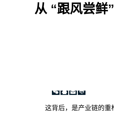
从 “跟风尝鲜”
要
对
外
部
环
境
有
所
了
解，
制
定
发
展
规
划
的
时
候。
这背后，是产业链的重
当