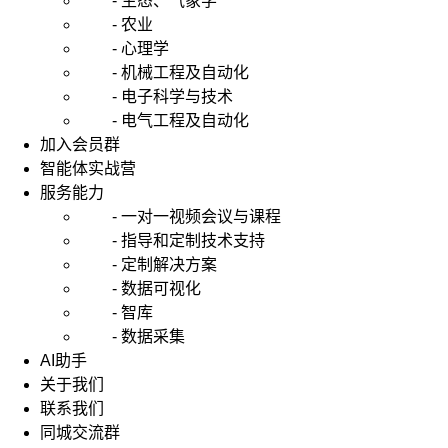
- 生态、气象学
么
时
- 农业
候
- 心理学
需
- 机械工程及自动化
要
- 电子科学与技术
做
- 电气工程及自动化
行
加入会员群
业
智能体实战营
分
析
服务能力
呢？
- 一对一视频会议与课程
- 指导和定制技术支持
当
- 定制解决方案
你
- 数据可视化
在
对
- 智库
自
- 数据采集
己
AI助手
进
关于我们
行
联系我们
职
同城交流群
业