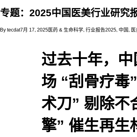
规
划
专题：2025中国医美行业研究报
的
时
候，
By
tecdat
7月 17, 2025
医药 & 生命科学
,
行业报告
2025
,
中国
,
医
会
思
考
过去十年，中
选
择
哪
个
场 “刮骨疗毒
行
业
更
术刀” 剔除不
好
呢？
当
擎” 催生再
公
司
需