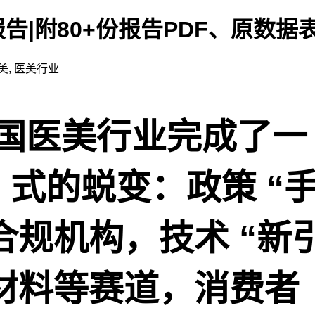
告|附80+份报告PDF、原数据
美
,
医美行业
国医美行业完成了一
” 式的蜕变：政策 “
合规机构，技术 “新
生材料等赛道，消费者