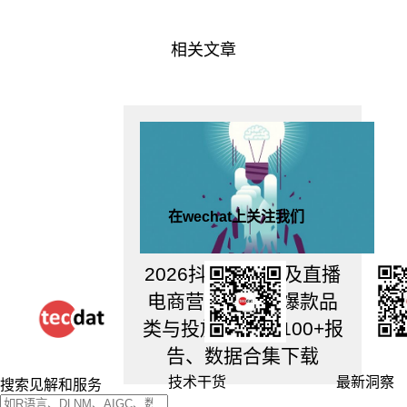
2.
如
相关文章
何
做
行
业
分
析？
3.
案
例
在wechat上关注我们
学
习
4.
2026抖音短视频及直播
在
工
电商营销报告：爆款品
作
类与投放图谱|附100+报
中
如
告、数据合集下载
何
技术干货
最新洞察
搜索见解和服务
应