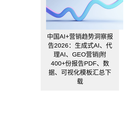
选
择
哪
个
行
中国AI+营销趋势洞察报
业
更
告2026：生成式AI、代
好
理AI、GEO营销|附
呢？
400+份报告PDF、数
当
据、可视化模板汇总下
公
司
载
需
要
对
外
部
环
境
有