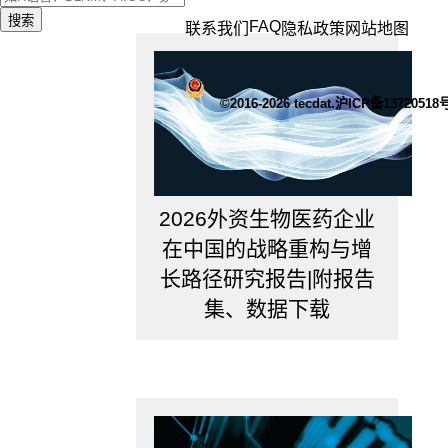
用？
5.
搜索
FAQ
联系我们
隐私政策
网站地图
在
生
活
中
©2016-2026 tecdat.沪ICP备13720518
如
何
应
用？
2026外资生物医药企业
在中国的战略重构与增
1.
什
长路径研究报告|附报告
么
集、数据下载
时
候
需
要
做
行
业