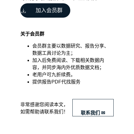
几
加入会员群
部
分
聊
聊
关于会员群
行
业
会员群主要以数据研究、报告分享、
分
数据工具讨论为主；
析：
加入后免费阅读、下载相关数据内
1.
容，并同步海内外优质数据文档；
什
老用户可九折续费。
么
提供报告PDF代找服务
时
候
需
要
​非常感谢您阅读本文，
做
如需帮助请联系我们！
联系我们 ✉
行
业
分
析？