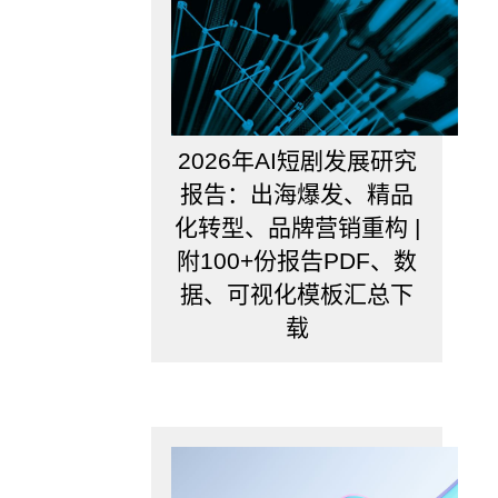
分
析
呢？
当
你
在
2026年AI短剧发展研究
对
报告：出海爆发、精品
自
己
化转型、品牌营销重构 |
进
附100+份报告PDF、数
行
职
据、可视化模板汇总下
业
载
规
划
的
时
候，
会
思
考