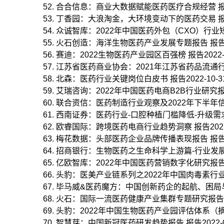
合合信息：商业大数据赋能医药医疗合规经营 报告20
丁香园：大浪淘金，大环境变动下的医药交易 报告20
众诚智库：2022年中国医药外包（CXO）行业短报告
火石创造：海洋生物医药产业发展专题报告 报告202
赛迪：2022生物医药产业园区百强榜 报告2022-1
江苏省医药商业协会：2021年江苏省药品流通行业运
北森：医药行业关键岗位白皮书 报告2022-10-3
艾瑞咨询：2022年中国医药电商B2B行业研究报告 报
联合资信：医药制造行业观察及2022年下半年信用风
西南证券：医药行业-口腔种植门槛降低-升级需求推
欧睿国际：跨境医药电商行业趋势洞察 报告2022-
梅花数据：头部医药企业品牌传播表现报告 报告202
招商银行：生物医药之生命科学上游篇-行业发展驶入
亿欧智库：2022年中国医药营销数字化研究报告 报告
头豹：医美产业链系列之2022年中国肉毒素行业概览
毕马威&医药魔方：中国创新药企的起航、困局与突破 
火石：国际一流医药健康产业集群专题研究报告 报告2
头豹：2022年中国生物医药产业园评估体系（摘要版
智慧芽：中国新冠医药研发趋势报告 报告2022-08