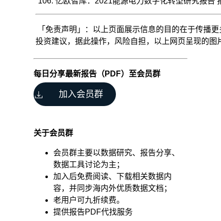
亿欧智库：2021能源电力数字化转型研究报告 报告2
「免责声明」：以上页面展示信息的目的在于传播更
从
投资建议，据此操作，风险自担，以上网页呈现的图片均为
下
面
几
每日分享最新报告（PDF）至会员群
部
分
加入会员群
聊
聊
行
业
关于会员群
分
析：
会员群主要以数据研究、报告分享、
数据工具讨论为主；
1.
什
加入后免费阅读、下载相关数据内
么
容，并同步海内外优质数据文档；
时
老用户可九折续费。
候
提供报告PDF代找服务
需