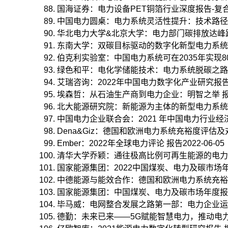
国海证券：电力设备PET铜箔行业深度报告-复合铜箔
中国电力圆桌：电力系统灵活性提升：技术路径、经济
华北电力大学&北京大学：电力部门碳排放达峰路径与
东南大学：双碳目标驱动的数字化新型电力系统 报告2
伯克利实验室：中国电力系统可在2035年实现80%零
绿色和平：电化学储能技术：电力系统脱碳之路的重要
艾瑞咨询：2022年中国电力数字化产业研究报告 报告
埃森哲：从石油生产商到电力企业：明智之举 报告20
北大能源研究院：新能源为主体的新型电力系统的内涵
中国电力企业联合会：2021 年中国电力行业经济运行
Dena&Giz：德国和欧洲电力系统充裕度评估及对
Ember：2022年全球电力评论 报告2022-06-05
清华大学乔颖：通往极高比例可再生能源的电力系统之
国家能源集团：2022中国煤炭、电力及碳市场年度报
中德能源与能效合作：德国和欧洲电力系统充裕度评
国家能源集团：中国煤炭、电力及碳市场年度报告 报告
毕马威：电网整合发展之路第一部：电力企业运营模式
德勤：未来已来——5G赋能智慧电力，推动电力商业