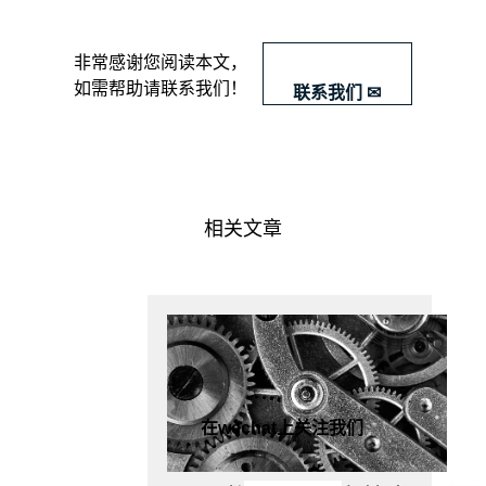
要
做
行
​非常感谢您阅读本文，
业
如需帮助请联系我们！
联系我们 ✉
分
析？
2.
如
何
做
相关文章
行
业
分
析？
3.
案
例
学
习
在wechat上关注我们
4.
在
工