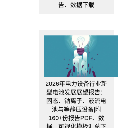
候
告、数据下载
需
要
做
行
业
分
析
呢？
当
你
在
对
2026年电力设备行业新
自
己
型电池发展展望报告：
进
固态、钠离子、液流电
行
职
池与等静压设备|附
业
160+份报告PDF、数
规
据、可视化模板汇总下
划