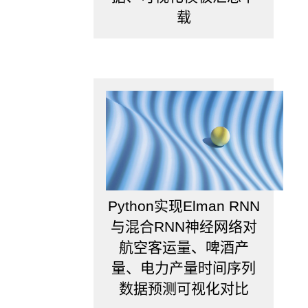
的
载
时
候，
会
思
考
选
择
哪
个
行
业
更
好
Python实现Elman RNN
呢？
与混合RNN神经网络对
当
航空客运量、啤酒产
公
司
量、电力产量时间序列
需
数据预测可视化对比
要
对