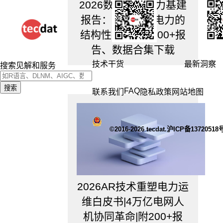
2026数据中心电力基建
作
中
报告：从芯片到电力的
如
结构性拐点 | 附100+报
何
告、数据合集下载
应
用？
技术干货
最新洞察
搜索见解和服务
5.
在
搜索
生
FAQ
联系我们
隐私政策
网站地图
活
中
如
©2016-2026 tecdat.沪ICP备13720518
何
应
用？
1.
2026AR技术重塑电力运
什
维白皮书|4万亿电网人
么
时
机协同革命|附200+报