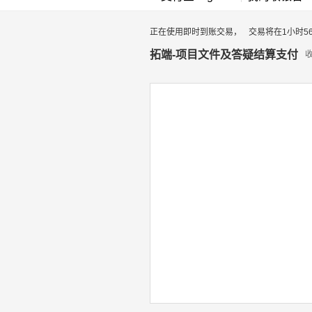
正在使用即时到账交易，
交易将在1小时5
拓端-项目文件及答疑结算支付
PGT260806095208990
订单号：
商品名称：
拓端-项目文件及答疑结
商品描述：
拓端-项目文件及答疑结
交易金额：
28.00 元
交易类型：
即时到账交易
关闭时间：
1小时56分钟53秒后