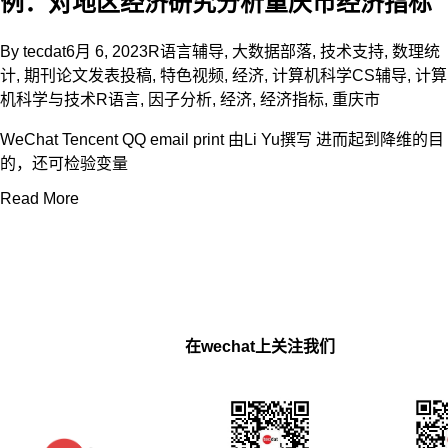
例：对地区经济研究分析重庆市经济指标
By
tecdat
6月 6, 2023
R语言辅导
,
大数据部落
,
技术支持
,
数理统
计
,
期刊论文发表投稿
,
特色视频
,
经济
,
计算机科学CS辅导
,
计算
机科学与技术
R语言
,
因子分析
,
经济
,
经济指标
,
重庆市
WeChat Tencent QQ email print 由Li Yu撰写 进而起到降维的目
的，还可检验变量
Read More
在wechat上关注我们