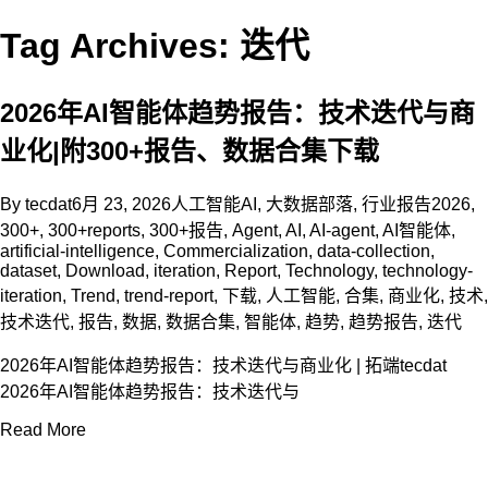
Tag Archives: 迭代
2026年AI智能体趋势报告：技术迭代与商
业化|附300+报告、数据合集下载
By
tecdat
6月 23, 2026
人工智能AI
,
大数据部落
,
行业报告
2026
,
300+
,
300+reports
,
300+报告
,
Agent
,
AI
,
AI-agent
,
AI智能体
,
artificial-intelligence
,
Commercialization
,
data-collection
,
dataset
,
Download
,
iteration
,
Report
,
Technology
,
technology-
iteration
,
Trend
,
trend-report
,
下载
,
人工智能
,
合集
,
商业化
,
技术
,
技术迭代
,
报告
,
数据
,
数据合集
,
智能体
,
趋势
,
趋势报告
,
迭代
2026年AI智能体趋势报告：技术迭代与商业化 | 拓端tecdat
2026年AI智能体趋势报告：技术迭代与
Read More